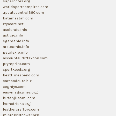
supernotes.org
worldsportsempires.com
updatecentral360.com
katamastah.com
zqscore.net
aseleraio.info
asticio.info
egardenio.info
arxteamio.info
getalexio.info
accountaudittaxcon.com
prymprint.com
sportkeeda.org
besttimespend.com
careandcure.biz
cogniyo.com
easymagazines.org
hirfanjilasmi.com
hometricks.org
leathercraftpro.com
microgridpower.org