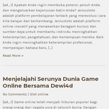
[ad_1] Apakah Anda ingin membuka potensi penuh Anda
dan mengeluarkan kejeniusan batin Anda? Jeniustoto
adalah platform pembelajaran terbaik yang merevolusi cara
kita belajar dan berkembang. Jeniustoto adalah platform
online inovatif yang menawarkan beragam kursus dan
sumber daya untuk membantu individu meningkatkan
keterampilan, pengetahuan, dan kemampuan mereka. Baik
Anda ingin meningkatkan keterampilan profesional,
mempelajari bahasa baru, […]
Read More »
Menjelajahi Serunya Dunia Game
Online Bersama Dewi4d
No Comments
|
Slot online
[ad_1] Game online telah menjadi hiburan populer bagi
orang-orang dari segala usia di seluruh dunia. Dengan