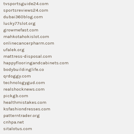
tvsportsguide24.com
sportsreviews24.com
dubai360blog.com
lucky77slot.org
growmefast.com
mahkotahokislot.com
onlinecancerpharm.com
ufalek.org
mattress-disposal.com
happyflooringandcabinets.com
bodybuildinglife.co
qrdoggy.com
technologygud.com
realshocknews.com
pickgb.com
healthmistakes.com
ksfashiondresses.com
patterntrader.org
cnhpa.net
sitalotus.com