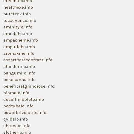
airvendio.info
healthexe.info
puretecx.info
tecadvance.info
aminityio.info
amiolahu.info
ampacheme.info
ampullahu.info
aromaxme.info
asserthatecontrast.info
atenderme.info
bangumiio.info
bekosunhu.info
beneficialgrandiose.info
blomaio.info
dosellinfoplete.info
podtubeio.info
powerfulvolatile.info
qvidsio.info
shumaio.info
slotherio.info