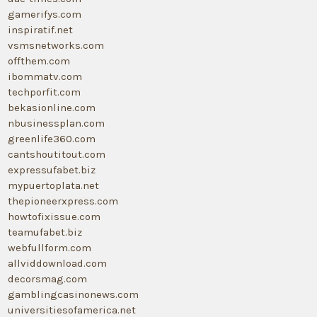
gamerifys.com
inspiratif.net
vsmsnetworks.com
offthem.com
ibommatv.com
techporfit.com
bekasionline.com
nbusinessplan.com
greenlife360.com
cantshoutitout.com
expressufabet.biz
mypuertoplata.net
thepioneerxpress.com
howtofixissue.com
teamufabet.biz
webfullform.com
allviddownload.com
decorsmag.com
gamblingcasinonews.com
universitiesofamerica.net