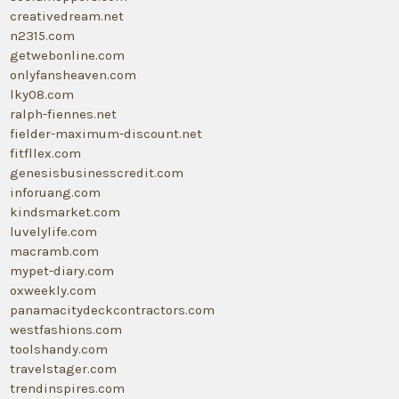
creativedream.net
n2315.com
getwebonline.com
onlyfansheaven.com
lky08.com
ralph-fiennes.net
fielder-maximum-discount.net
fitfllex.com
genesisbusinesscredit.com
inforuang.com
kindsmarket.com
luvelylife.com
macramb.com
mypet-diary.com
oxweekly.com
panamacitydeckcontractors.com
westfashions.com
toolshandy.com
travelstager.com
trendinspires.com