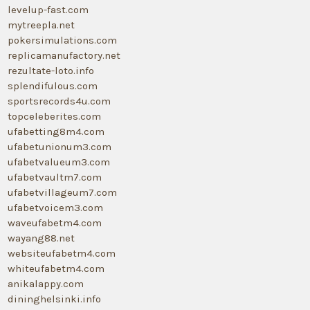
levelup-fast.com
mytreepla.net
pokersimulations.com
replicamanufactory.net
rezultate-loto.info
splendifulous.com
sportsrecords4u.com
topceleberites.com
ufabetting8m4.com
ufabetunionum3.com
ufabetvalueum3.com
ufabetvaultm7.com
ufabetvillageum7.com
ufabetvoicem3.com
waveufabetm4.com
wayang88.net
websiteufabetm4.com
whiteufabetm4.com
anikalappy.com
dininghelsinki.info