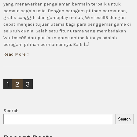
yang menawarkan pengalaman bermain terbaik untuk
pemain segala usia. Dengan beragam pilihan permainan,
grafis canggih, dan gameplay mulus, WinLose99 dengan
cepat menjadi tujuan utama bagi para penggemar game di
seluruh dunia. Salah satu fitur utama yang membedakan
WinLose99 dari platform game online lainnya adalah
beragam pilihan permainannya. Baik […]
Read More »
Posts
1
2
3
navigation
Search
Search