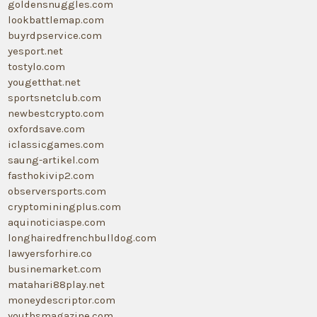
goldensnuggles.com
lookbattlemap.com
buyrdpservice.com
yesport.net
tostylo.com
yougetthat.net
sportsnetclub.com
newbestcrypto.com
oxfordsave.com
iclassicgames.com
saung-artikel.com
fasthokivip2.com
observersports.com
cryptominingplus.com
aquinoticiaspe.com
longhairedfrenchbulldog.com
lawyersforhire.co
businemarket.com
matahari88play.net
moneydescriptor.com
youthsmagazine.com