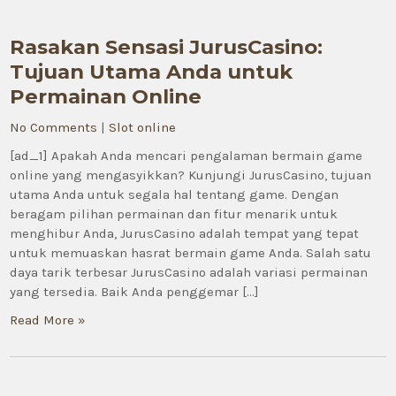
Rasakan Sensasi JurusCasino:
Tujuan Utama Anda untuk
Permainan Online
No Comments
|
Slot online
[ad_1] Apakah Anda mencari pengalaman bermain game
online yang mengasyikkan? Kunjungi JurusCasino, tujuan
utama Anda untuk segala hal tentang game. Dengan
beragam pilihan permainan dan fitur menarik untuk
menghibur Anda, JurusCasino adalah tempat yang tepat
untuk memuaskan hasrat bermain game Anda. Salah satu
daya tarik terbesar JurusCasino adalah variasi permainan
yang tersedia. Baik Anda penggemar […]
Read More »