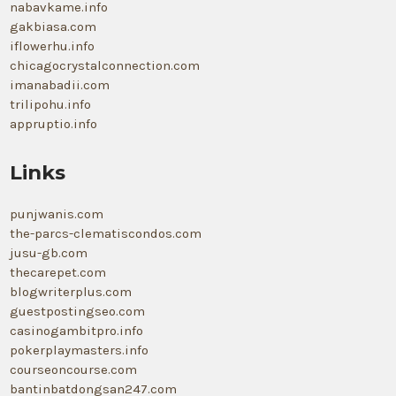
nabavkame.info
gakbiasa.com
iflowerhu.info
chicagocrystalconnection.com
imanabadii.com
trilipohu.info
appruptio.info
Links
punjwanis.com
the-parcs-clematiscondos.com
jusu-gb.com
thecarepet.com
blogwriterplus.com
guestpostingseo.com
casinogambitpro.info
pokerplaymasters.info
courseoncourse.com
bantinbatdongsan247.com