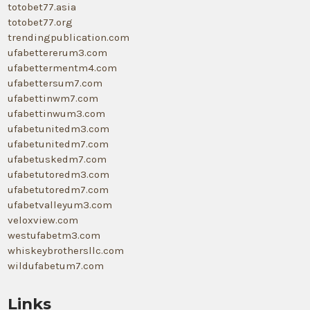
totobet77.asia
totobet77.org
trendingpublication.com
ufabettererum3.com
ufabettermentm4.com
ufabettersum7.com
ufabettinwm7.com
ufabettinwum3.com
ufabetunitedm3.com
ufabetunitedm7.com
ufabetuskedm7.com
ufabetutoredm3.com
ufabetutoredm7.com
ufabetvalleyum3.com
veloxview.com
westufabetm3.com
whiskeybrothersllc.com
wildufabetum7.com
Links