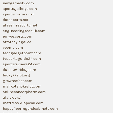
newgamestv.com
sportsgallerys.com
sportsmirrors.net
datasports.net
atasehirescortu.net
engineeringtechub.com
jerryescorts.com
attorneylegal.co
voomb.com
techgadgetpoint.com
tvsportsguide24.com
sportsreviews24.com
dubai360blog.com
lucky77slot.org
growmefast.com
mahkotahokislot.com
onlinecancerpharm.com
ufalek.org
mattress-disposal.com
happyflooringandcabinets.com