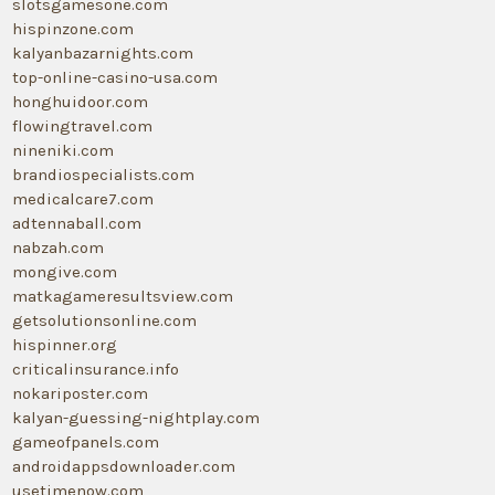
slotsgamesone.com
hispinzone.com
kalyanbazarnights.com
top-online-casino-usa.com
honghuidoor.com
flowingtravel.com
nineniki.com
brandiospecialists.com
medicalcare7.com
adtennaball.com
nabzah.com
mongive.com
matkagameresultsview.com
getsolutionsonline.com
hispinner.org
criticalinsurance.info
nokariposter.com
kalyan-guessing-nightplay.com
gameofpanels.com
androidappsdownloader.com
usetimenow.com