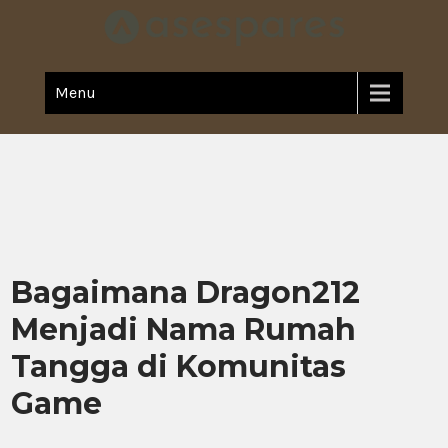
Skip
to
content
Mainkan slot X1000 dari PG Soft malam ini untuk peluang maxwin besar.
Slot PG Soft Gacor Malam
Slot gacor ini menawarkan RTP terbaik untuk hasil maksimal.
Menu
Ini, Slot X1000 dengan RTP
Terbaik
Bagaimana Dragon212
Menjadi Nama Rumah
Tangga di Komunitas
Game