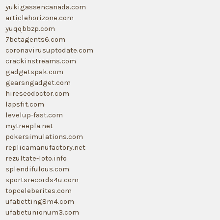
yukigassencanada.com
articlehorizone.com
yuqqbbzp.com
7betagents6.com
coronavirusuptodate.com
crackinstreams.com
gadgetspak.com
gearsngadget.com
hireseodoctor.com
lapsfit.com
levelup-fast.com
mytreepla.net
pokersimulations.com
replicamanufactory.net
rezultate-loto.info
splendifulous.com
sportsrecords4u.com
topceleberites.com
ufabetting8m4.com
ufabetunionum3.com