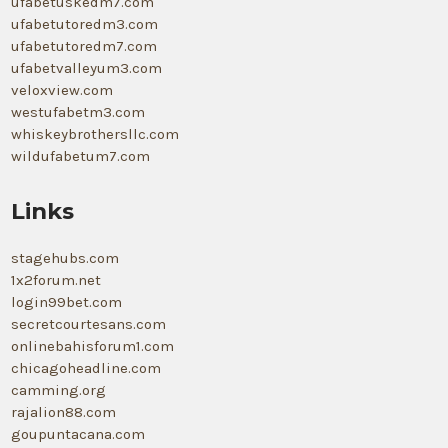
ufabetuskedm7.com
ufabetutoredm3.com
ufabetutoredm7.com
ufabetvalleyum3.com
veloxview.com
westufabetm3.com
whiskeybrothersllc.com
wildufabetum7.com
Links
stagehubs.com
1x2forum.net
login99bet.com
secretcourtesans.com
onlinebahisforum1.com
chicagoheadline.com
camming.org
rajalion88.com
goupuntacana.com