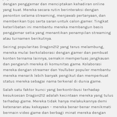
dengan penggemar dan menciptakan kehadiran online
yang kuat. Mereka secara rutin berinteraksi dengan
penonton selama streaming, menjawab pertanyaan, dan
memberikan tips serta saran untuk calon gamer. Tingkat
keterlibatan ini membantu mereka membangun basis
penggemar setia yang menantikan penampilan streaming
atau turnamen berikutnya.
Seiring popularitas Dragon212 yang terus melambung,
mereka mulai berkolaborasi dengan gamer dan pembuat
konten ternama lainnya, semakin memperluas jangkauan
dan pengaruh mereka di komunitas game. Kolaborasi
mereka dengan streamer dan YouTuber populer membantu
mereka menarik lebih banyak pengikut dan memperkuat
status mereka sebagai nama terkenal di dunia game.
Salah satu faktor kunci yang berkontribusi terhadap
kesuksesan Dragon212 adalah kecintaan mereka yang tulus
terhadap game. Mereka tidak hanya melakukannya demi
ketenaran atau kekayaan – mereka benar-benar menikmati
bermain video game dan berbagi minat mereka dengan