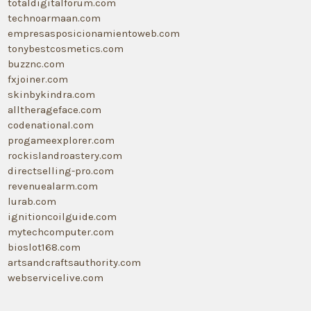
totaldigitalforum.com
technoarmaan.com
empresasposicionamientoweb.com
tonybestcosmetics.com
buzznc.com
fxjoiner.com
skinbykindra.com
alltherageface.com
codenational.com
progameexplorer.com
rockislandroastery.com
directselling-pro.com
revenuealarm.com
lurab.com
ignitioncoilguide.com
mytechcomputer.com
bioslot168.com
artsandcraftsauthority.com
webservicelive.com