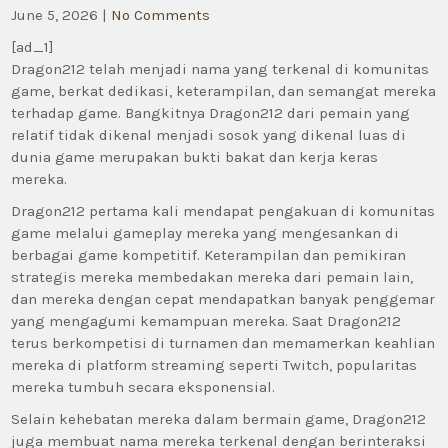
June 5, 2026
|
No Comments
[ad_1]
Dragon212 telah menjadi nama yang terkenal di komunitas
game, berkat dedikasi, keterampilan, dan semangat mereka
terhadap game. Bangkitnya Dragon212 dari pemain yang
relatif tidak dikenal menjadi sosok yang dikenal luas di
dunia game merupakan bukti bakat dan kerja keras
mereka.
Dragon212 pertama kali mendapat pengakuan di komunitas
game melalui gameplay mereka yang mengesankan di
berbagai game kompetitif. Keterampilan dan pemikiran
strategis mereka membedakan mereka dari pemain lain,
dan mereka dengan cepat mendapatkan banyak penggemar
yang mengagumi kemampuan mereka. Saat Dragon212
terus berkompetisi di turnamen dan memamerkan keahlian
mereka di platform streaming seperti Twitch, popularitas
mereka tumbuh secara eksponensial.
Selain kehebatan mereka dalam bermain game, Dragon212
juga membuat nama mereka terkenal dengan berinteraksi