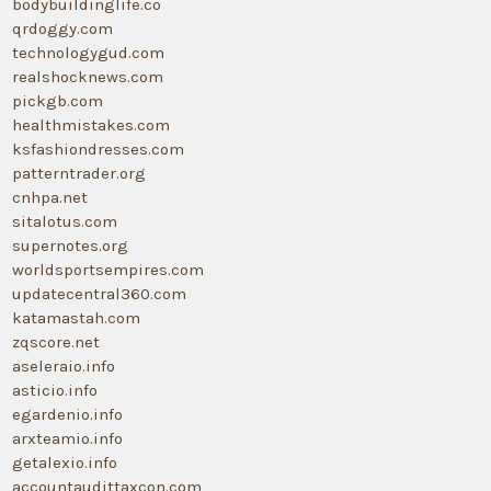
bodybuildinglife.co
qrdoggy.com
technologygud.com
realshocknews.com
pickgb.com
healthmistakes.com
ksfashiondresses.com
patterntrader.org
cnhpa.net
sitalotus.com
supernotes.org
worldsportsempires.com
updatecentral360.com
katamastah.com
zqscore.net
aseleraio.info
asticio.info
egardenio.info
arxteamio.info
getalexio.info
accountaudittaxcon.com