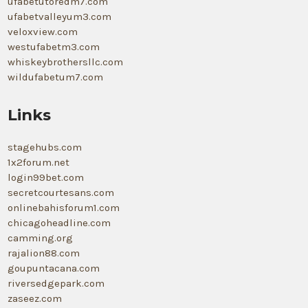
ufabetutoredm7.com
ufabetvalleyum3.com
veloxview.com
westufabetm3.com
whiskeybrothersllc.com
wildufabetum7.com
Links
stagehubs.com
1x2forum.net
login99bet.com
secretcourtesans.com
onlinebahisforum1.com
chicagoheadline.com
camming.org
rajalion88.com
goupuntacana.com
riversedgepark.com
zaseez.com