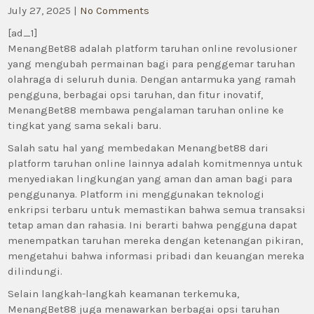
July 27, 2025
|
No Comments
[ad_1]
MenangBet88 adalah platform taruhan online revolusioner
yang mengubah permainan bagi para penggemar taruhan
olahraga di seluruh dunia. Dengan antarmuka yang ramah
pengguna, berbagai opsi taruhan, dan fitur inovatif,
MenangBet88 membawa pengalaman taruhan online ke
tingkat yang sama sekali baru.
Salah satu hal yang membedakan Menangbet88 dari
platform taruhan online lainnya adalah komitmennya untuk
menyediakan lingkungan yang aman dan aman bagi para
penggunanya. Platform ini menggunakan teknologi
enkripsi terbaru untuk memastikan bahwa semua transaksi
tetap aman dan rahasia. Ini berarti bahwa pengguna dapat
menempatkan taruhan mereka dengan ketenangan pikiran,
mengetahui bahwa informasi pribadi dan keuangan mereka
dilindungi.
Selain langkah-langkah keamanan terkemuka,
MenangBet88 juga menawarkan berbagai opsi taruhan