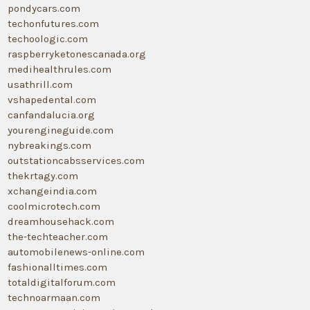
pondycars.com
techonfutures.com
techoologic.com
raspberryketonescanada.org
medihealthrules.com
usathrill.com
vshapedental.com
canfandalucia.org
yourengineguide.com
nybreakings.com
outstationcabsservices.com
thekrtagy.com
xchangeindia.com
coolmicrotech.com
dreamhousehack.com
the-techteacher.com
automobilenews-online.com
fashionalltimes.com
totaldigitalforum.com
technoarmaan.com