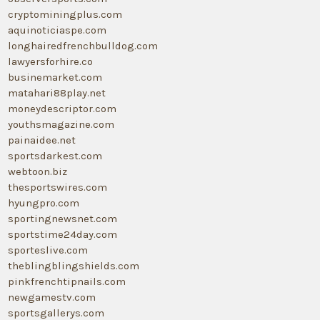
cryptominingplus.com
aquinoticiaspe.com
longhairedfrenchbulldog.com
lawyersforhire.co
businemarket.com
matahari88play.net
moneydescriptor.com
youthsmagazine.com
painaidee.net
sportsdarkest.com
webtoon.biz
thesportswires.com
hyungpro.com
sportingnewsnet.com
sportstime24day.com
sporteslive.com
theblingblingshields.com
pinkfrenchtipnails.com
newgamestv.com
sportsgallerys.com