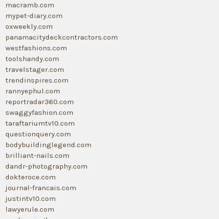
macramb.com
mypet-diary.com
oxweekly.com
panamacitydeckcontractors.com
westfashions.com
toolshandy.com
travelstager.com
trendinspires.com
rannyephul.com
reportradar360.com
swaggyfashion.com
taraftariumtv10.com
questionquery.com
bodybuildinglegend.com
brilliant-nails.com
dandr-photography.com
dokteroce.com
journal-francais.com
justintv10.com
lawyerule.com