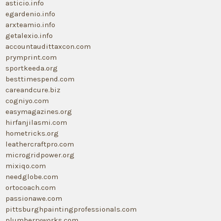
asticio.info
egardenio.info
arxteamio.info
getalexio.info
accountaudittaxcon.com
prymprint.com
sportkeeda.org
besttimespend.com
careandcure.biz
cogniyo.com
easymagazines.org
hirfanjilasmi.com
hometricks.org
leathercraftpro.com
microgridpower.org
mixiqo.com
needglobe.com
ortocoach.com
passionawe.com
pittsburghpaintingprofessionals.com
plumberryworks.com