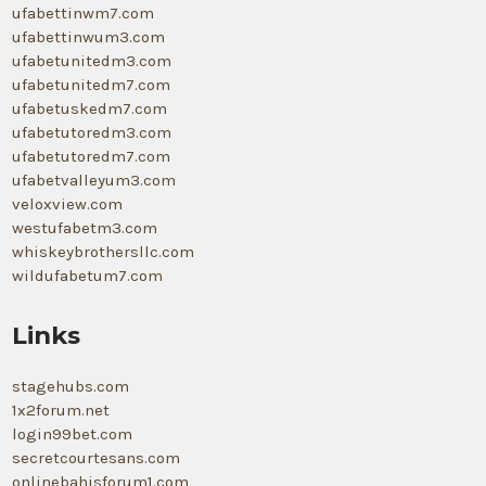
ufabettinwm7.com
ufabettinwum3.com
ufabetunitedm3.com
ufabetunitedm7.com
ufabetuskedm7.com
ufabetutoredm3.com
ufabetutoredm7.com
ufabetvalleyum3.com
veloxview.com
westufabetm3.com
whiskeybrothersllc.com
wildufabetum7.com
Links
stagehubs.com
1x2forum.net
login99bet.com
secretcourtesans.com
onlinebahisforum1.com