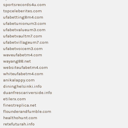
sportsrecords4u.com
topceleberites.com
ufabetting8m4.com
ufabetunionum3.com
ufabetvalueum3.com
ufabetvaultm7.com
ufabetvillageum7.com
ufabetvoicem3.com
waveufabetm4.com
wayang88.net
websiteufabetm4.com
whiteufabetm4.com
anikalappy.com
dininghelsinki.info
duanfrescariverside.info
etilerx.com
finestreplica.net
flounderandfumble.com
healthohunt.com
retefuturah.info