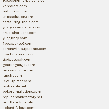
90secondmoneyloans.com
xenmicro.com
rodrovers.com
tripssolution.com
satta-king-india.com
yukigassencanada.com
articlehorizone.com
yuqqbbzp.com
7betagents6.com
coronavirusuptodate.com
crackinstreams.com
gadgetspak.com
gearsngadget.com
hireseodoctor.com
lapsfit.com
levelup-fast.com
mytreepla.net
pokersimulations.com
replicamanufactory.net
rezultate-loto.info
splendifulous.com