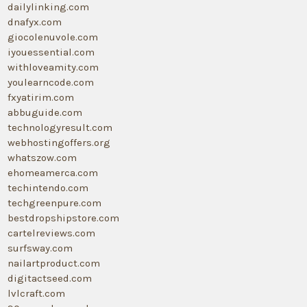
dailylinking.com
dnafyx.com
giocolenuvole.com
iyouessential.com
withloveamity.com
youlearncode.com
fxyatirim.com
abbuguide.com
technologyresult.com
webhostingoffers.org
whatszow.com
ehomeamerca.com
techintendo.com
techgreenpure.com
bestdropshipstore.com
cartelreviews.com
surfsway.com
nailartproduct.com
digitactseed.com
lvlcraft.com