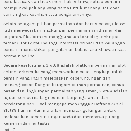
bersifat acak dan tidak memihak. Artinya, setiap pemain
mempunyai peluang yang sama untuk menang, terlepas
dari tingkat keahlian atau pengalamannya.
Selain beragam pilihan permainan dan bonus besar, Slot88
juga menyediakan lingkungan permainan yang aman dan
terjamin. Platform ini menggunakan teknologi enkripsi
terbaru untuk melindungi informasi pribadi dan keuangan
pemain, memastikan pengalaman bebas rasa khawatir saat
bermain online.
Secara keseluruhan, Slot88 adalah platform permainan slot
online terkemuka yang menawarkan paket lengkap untuk
pemain yang ingin melepaskan keberuntungan dan
menang besar. Dengan beragam pilihan permainan, bonus
besar, dan lingkungan permainan yang aman, Slot88 adalah
tujuan sempurna bagi pemain berpengalaman dan
pendatang baru. Jadi mengapa menunggu? Daftar akun di
Slot88 hari ini dan mulailah memutar gulungan untuk
melepaskan keberuntungan Anda dan membawa pulang
kemenangan fantastis!
[ad_2]