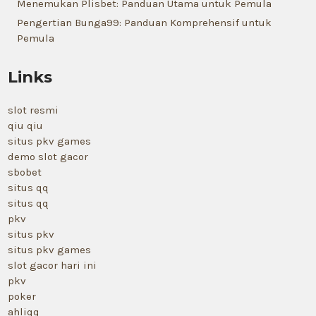
Menemukan Plisbet: Panduan Utama untuk Pemula
Pengertian Bunga99: Panduan Komprehensif untuk
Pemula
Links
slot resmi
qiu qiu
situs pkv games
demo slot gacor
sbobet
situs qq
situs qq
pkv
situs pkv
situs pkv games
slot gacor hari ini
pkv
poker
ahliqq