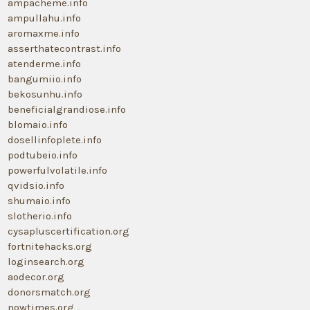
ampacheme.info
ampullahu.info
aromaxme.info
asserthatecontrast.info
atenderme.info
bangumiio.info
bekosunhu.info
beneficialgrandiose.info
blomaio.info
dosellinfoplete.info
podtubeio.info
powerfulvolatile.info
qvidsio.info
shumaio.info
slotherio.info
cysapluscertification.org
fortnitehacks.org
loginsearch.org
aodecor.org
donorsmatch.org
nowtimes.org