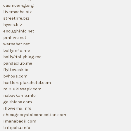
casinoeing.org
livemocha.biz
streetlife.biz
hyves.biz
enoughinfo.net
pinhive.net
warnabet.net
bollym4u.me
bolly2tollyblog.me
pandaclub.me
flyttevask.io
byhous.com
hartfordplazahotel.com
m-918kissapk.com
nabavkame.info
gakbiasa.com
iflowerhu.info
chicagocrystalconnection.com
imanabadii.com
trilipohu.info