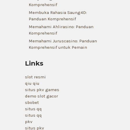
Komprehensif
Membuka Rahasia Saung4D:
Panduan Komprehensif
Memahami Ahlirasino: Panduan
Komprehensif
Memahami Juruscasino: Panduan
Komprehensif untuk Pemain
Links
slot resmi
qiu qiu
situs pkv games
demo slot gacor
sbobet
situs qq
situs qq
pkv
situs pkv