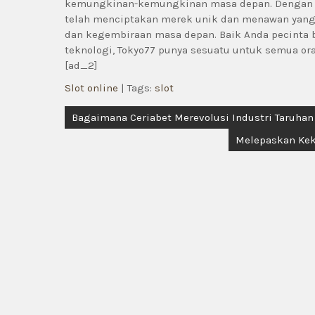
kemungkinan-kemungkinan masa depan. Dengan mem
telah menciptakan merek unik dan menawan yang
dan kegembiraan masa depan. Baik Anda pecinta 
teknologi, Tokyo77 punya sesuatu untuk semua or
[ad_2]
Slot online
| Tags:
slot
Post
Bagaimana Ceriabet Merevolusi Industri Taruhan
navigation
Melepaskan Kek