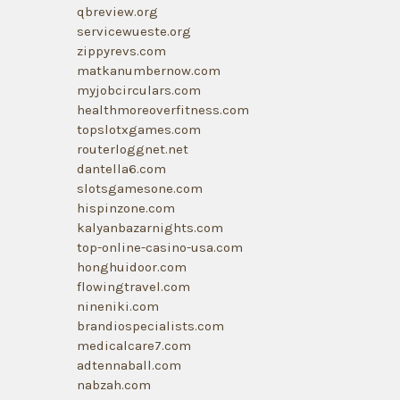
qbreview.org
servicewueste.org
zippyrevs.com
matkanumbernow.com
myjobcirculars.com
healthmoreoverfitness.com
topslotxgames.com
routerloggnet.net
dantella6.com
slotsgamesone.com
hispinzone.com
kalyanbazarnights.com
top-online-casino-usa.com
honghuidoor.com
flowingtravel.com
nineniki.com
brandiospecialists.com
medicalcare7.com
adtennaball.com
nabzah.com