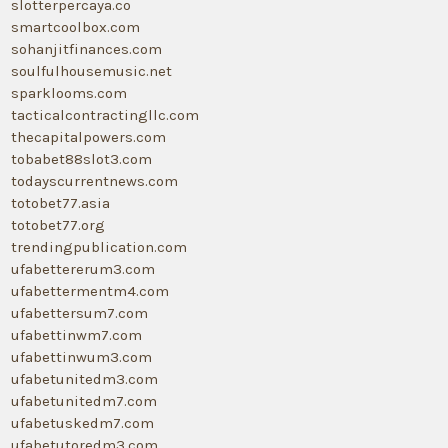
slotterpercaya.co
smartcoolbox.com
sohanjitfinances.com
soulfulhousemusic.net
sparklooms.com
tacticalcontractingllc.com
thecapitalpowers.com
tobabet88slot3.com
todayscurrentnews.com
totobet77.asia
totobet77.org
trendingpublication.com
ufabettererum3.com
ufabettermentm4.com
ufabettersum7.com
ufabettinwm7.com
ufabettinwum3.com
ufabetunitedm3.com
ufabetunitedm7.com
ufabetuskedm7.com
ufabetutoredm3.com