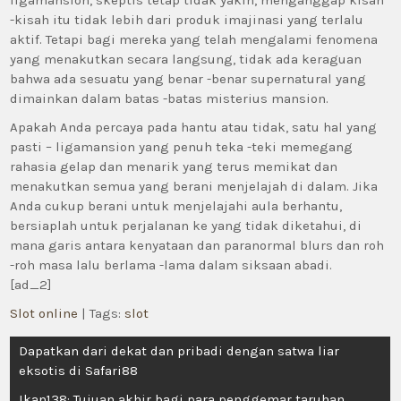
ligamansion, skeptis tetap tidak yakin, menganggap kisah
-kisah itu tidak lebih dari produk imajinasi yang terlalu
aktif. Tetapi bagi mereka yang telah mengalami fenomena
yang menakutkan secara langsung, tidak ada keraguan
bahwa ada sesuatu yang benar -benar supernatural yang
dimainkan dalam batas -batas misterius mansion.
Apakah Anda percaya pada hantu atau tidak, satu hal yang
pasti – ligamansion yang penuh teka -teki memegang
rahasia gelap dan menarik yang terus memikat dan
menakutkan semua yang berani menjelajah di dalam. Jika
Anda cukup berani untuk menjelajahi aula berhantu,
bersiaplah untuk perjalanan ke yang tidak diketahui, di
mana garis antara kenyataan dan paranormal blurs dan roh
-roh masa lalu berlama -lama dalam siksaan abadi.
[ad_2]
Slot online
| Tags:
slot
Post
Dapatkan dari dekat dan pribadi dengan satwa liar
navigation
eksotis di Safari88
Ikan138: Tujuan akhir bagi para penggemar taruhan