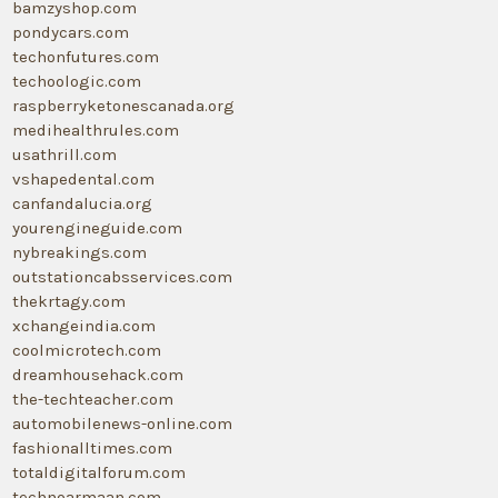
bamzyshop.com
pondycars.com
techonfutures.com
techoologic.com
raspberryketonescanada.org
medihealthrules.com
usathrill.com
vshapedental.com
canfandalucia.org
yourengineguide.com
nybreakings.com
outstationcabsservices.com
thekrtagy.com
xchangeindia.com
coolmicrotech.com
dreamhousehack.com
the-techteacher.com
automobilenews-online.com
fashionalltimes.com
totaldigitalforum.com
technoarmaan.com