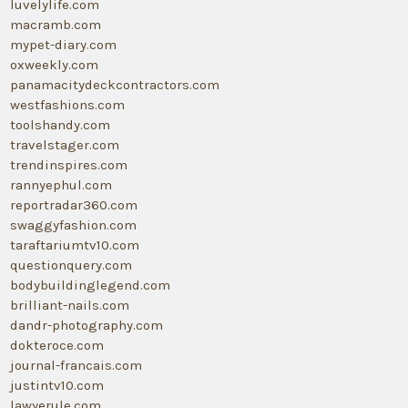
luvelylife.com
macramb.com
mypet-diary.com
oxweekly.com
panamacitydeckcontractors.com
westfashions.com
toolshandy.com
travelstager.com
trendinspires.com
rannyephul.com
reportradar360.com
swaggyfashion.com
taraftariumtv10.com
questionquery.com
bodybuildinglegend.com
brilliant-nails.com
dandr-photography.com
dokteroce.com
journal-francais.com
justintv10.com
lawyerule.com