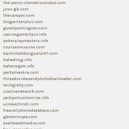
the-parcs-clematiscondos.com
jusu-gb.com
thecarepet.com
blogwriterplus.com
guestpostingseo.com
casinogambitpro.info
pokerplaymasters.info
courseoncourse.com
bantinbatdongsan247.com
bahednog.info
bahenxgek.info
pertamaskre.com
threadsvideoandphotodownloader.com
techgiddy.com
usalivenetwork.com
jackpotrushonline.info
ucnewshindi.com
freecellphonedatabase.com
gamersrope.com
exellewebmedia.com