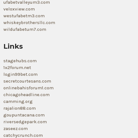
ufabetvalleyum3.com
veloxview.com
westufabetm3.com
whiskeybrothersllc.com
wildufabetum7.com
Links
stagehubs.com
1x2forum.net
login99bet.com
secretcourtesans.com
onlinebahisforum1.com
chicagoheadline.com
camming.org
rajalion88.com
goupuntacana.com
riversedgepark.com
zaseez.com
catchycrunch.com