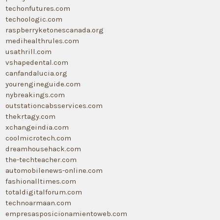
techonfutures.com
techoologic.com
raspberryketonescanada.org
medihealthrules.com
usathrill.com
vshapedental.com
canfandalucia.org
yourengineguide.com
nybreakings.com
outstationcabsservices.com
thekrtagy.com
xchangeindia.com
coolmicrotech.com
dreamhousehack.com
the-techteacher.com
automobilenews-online.com
fashionalltimes.com
totaldigitalforum.com
technoarmaan.com
empresasposicionamientoweb.com