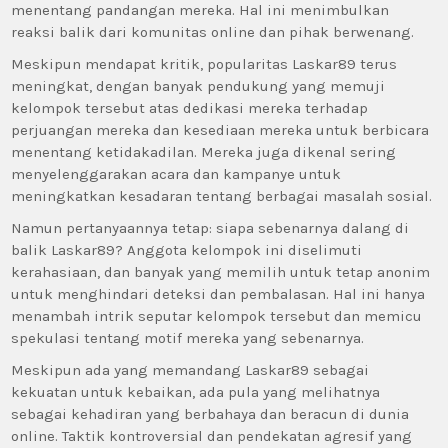
menentang pandangan mereka. Hal ini menimbulkan
reaksi balik dari komunitas online dan pihak berwenang.
Meskipun mendapat kritik, popularitas Laskar89 terus
meningkat, dengan banyak pendukung yang memuji
kelompok tersebut atas dedikasi mereka terhadap
perjuangan mereka dan kesediaan mereka untuk berbicara
menentang ketidakadilan. Mereka juga dikenal sering
menyelenggarakan acara dan kampanye untuk
meningkatkan kesadaran tentang berbagai masalah sosial.
Namun pertanyaannya tetap: siapa sebenarnya dalang di
balik Laskar89? Anggota kelompok ini diselimuti
kerahasiaan, dan banyak yang memilih untuk tetap anonim
untuk menghindari deteksi dan pembalasan. Hal ini hanya
menambah intrik seputar kelompok tersebut dan memicu
spekulasi tentang motif mereka yang sebenarnya.
Meskipun ada yang memandang Laskar89 sebagai
kekuatan untuk kebaikan, ada pula yang melihatnya
sebagai kehadiran yang berbahaya dan beracun di dunia
online. Taktik kontroversial dan pendekatan agresif yang