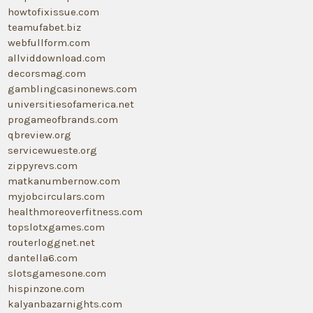
howtofixissue.com
teamufabet.biz
webfullform.com
allviddownload.com
decorsmag.com
gamblingcasinonews.com
universitiesofamerica.net
progameofbrands.com
qbreview.org
servicewueste.org
zippyrevs.com
matkanumbernow.com
myjobcirculars.com
healthmoreoverfitness.com
topslotxgames.com
routerloggnet.net
dantella6.com
slotsgamesone.com
hispinzone.com
kalyanbazarnights.com