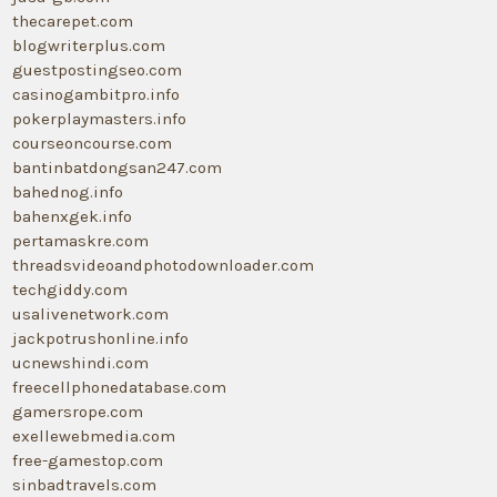
thecarepet.com
blogwriterplus.com
guestpostingseo.com
casinogambitpro.info
pokerplaymasters.info
courseoncourse.com
bantinbatdongsan247.com
bahednog.info
bahenxgek.info
pertamaskre.com
threadsvideoandphotodownloader.com
techgiddy.com
usalivenetwork.com
jackpotrushonline.info
ucnewshindi.com
freecellphonedatabase.com
gamersrope.com
exellewebmedia.com
free-gamestop.com
sinbadtravels.com