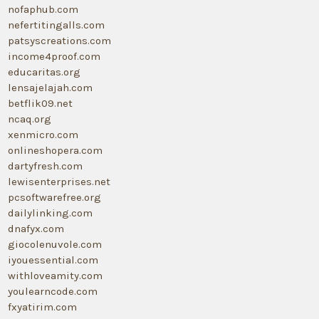
nofaphub.com
nefertitingalls.com
patsyscreations.com
income4proof.com
educaritas.org
lensajelajah.com
betflik09.net
ncaq.org
xenmicro.com
onlineshopera.com
dartyfresh.com
lewisenterprises.net
pcsoftwarefree.org
dailylinking.com
dnafyx.com
giocolenuvole.com
iyouessential.com
withloveamity.com
youlearncode.com
fxyatirim.com