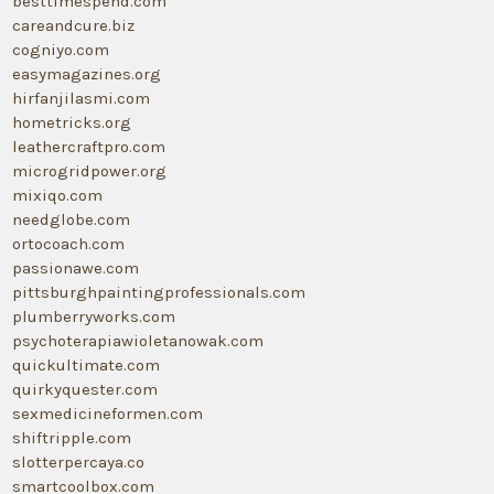
besttimespend.com
careandcure.biz
cogniyo.com
easymagazines.org
hirfanjilasmi.com
hometricks.org
leathercraftpro.com
microgridpower.org
mixiqo.com
needglobe.com
ortocoach.com
passionawe.com
pittsburghpaintingprofessionals.com
plumberryworks.com
psychoterapiawioletanowak.com
quickultimate.com
quirkyquester.com
sexmedicineformen.com
shiftripple.com
slotterpercaya.co
smartcoolbox.com