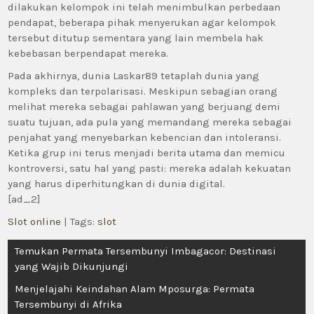
dilakukan kelompok ini telah menimbulkan perbedaan
pendapat, beberapa pihak menyerukan agar kelompok
tersebut ditutup sementara yang lain membela hak
kebebasan berpendapat mereka.
Pada akhirnya, dunia Laskar89 tetaplah dunia yang
kompleks dan terpolarisasi. Meskipun sebagian orang
melihat mereka sebagai pahlawan yang berjuang demi
suatu tujuan, ada pula yang memandang mereka sebagai
penjahat yang menyebarkan kebencian dan intoleransi.
Ketika grup ini terus menjadi berita utama dan memicu
kontroversi, satu hal yang pasti: mereka adalah kekuatan
yang harus diperhitungkan di dunia digital.
[ad_2]
Slot online
| Tags:
slot
Post
Temukan Permata Tersembunyi Imbagacor: Destinasi
navigation
yang Wajib Dikunjungi
Menjelajahi Keindahan Alam Mposurga: Permata
Tersembunyi di Afrika