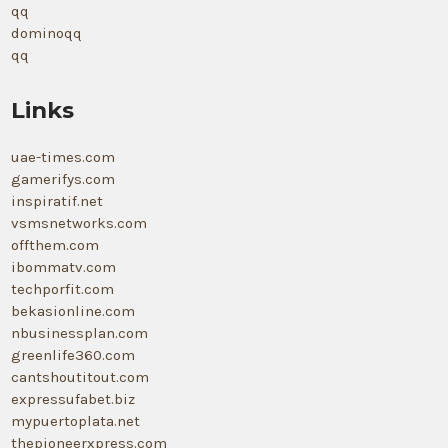
qq
dominoqq
qq
Links
uae-times.com
gamerifys.com
inspiratif.net
vsmsnetworks.com
offthem.com
ibommatv.com
techporfit.com
bekasionline.com
nbusinessplan.com
greenlife360.com
cantshoutitout.com
expressufabet.biz
mypuertoplata.net
thepioneerxpress.com