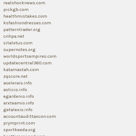
realshocknews.com
pickgb.com
healthmistakes.com
ksfashiondresses.com
patterntrader.org
cnhpa.net
sitalotus.com
supernotes.org
worldsportsempires.com
updatecentral360.com
katamastah.com
zqscore.net
aseleraio.info
asticio.info
egardenio.info
arxteamio.info
getalexio.info
accountaudittaxcon.com
prymprint.com
sportkeeda.org