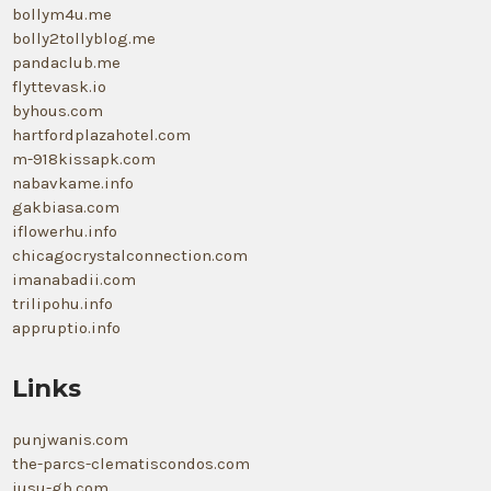
bollym4u.me
bolly2tollyblog.me
pandaclub.me
flyttevask.io
byhous.com
hartfordplazahotel.com
m-918kissapk.com
nabavkame.info
gakbiasa.com
iflowerhu.info
chicagocrystalconnection.com
imanabadii.com
trilipohu.info
appruptio.info
Links
punjwanis.com
the-parcs-clematiscondos.com
jusu-gb.com