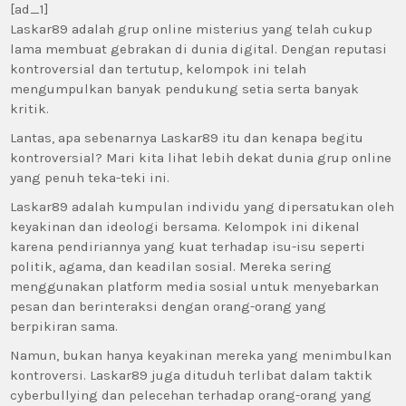
[ad_1]
Laskar89 adalah grup online misterius yang telah cukup
lama membuat gebrakan di dunia digital. Dengan reputasi
kontroversial dan tertutup, kelompok ini telah
mengumpulkan banyak pendukung setia serta banyak
kritik.
Lantas, apa sebenarnya Laskar89 itu dan kenapa begitu
kontroversial? Mari kita lihat lebih dekat dunia grup online
yang penuh teka-teki ini.
Laskar89 adalah kumpulan individu yang dipersatukan oleh
keyakinan dan ideologi bersama. Kelompok ini dikenal
karena pendiriannya yang kuat terhadap isu-isu seperti
politik, agama, dan keadilan sosial. Mereka sering
menggunakan platform media sosial untuk menyebarkan
pesan dan berinteraksi dengan orang-orang yang
berpikiran sama.
Namun, bukan hanya keyakinan mereka yang menimbulkan
kontroversi. Laskar89 juga dituduh terlibat dalam taktik
cyberbullying dan pelecehan terhadap orang-orang yang