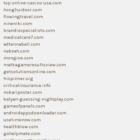
top-online-casino-usa.com
honghuidoor.com
flowingtravel.com
nineniki.com
brandiospecialists.com
medicalcare7.com
adtennaball.com
nabzah.com
mongive.com
matkagameresultsview.com
getsolutionsonline.com
hispinner.org
criticalinsurance.info
nokariposter.com
kalyan-guessing-nightplay.com
gameofpanels.com
androidappsdownloader.com
usetimenow.com
healthblow.com
gohelpmate.com