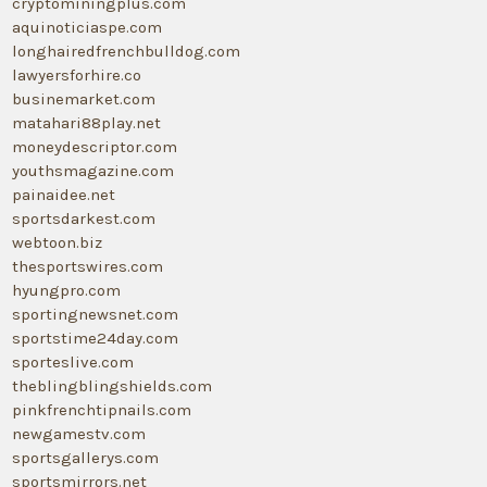
cryptominingplus.com
aquinoticiaspe.com
longhairedfrenchbulldog.com
lawyersforhire.co
businemarket.com
matahari88play.net
moneydescriptor.com
youthsmagazine.com
painaidee.net
sportsdarkest.com
webtoon.biz
thesportswires.com
hyungpro.com
sportingnewsnet.com
sportstime24day.com
sporteslive.com
theblingblingshields.com
pinkfrenchtipnails.com
newgamestv.com
sportsgallerys.com
sportsmirrors.net