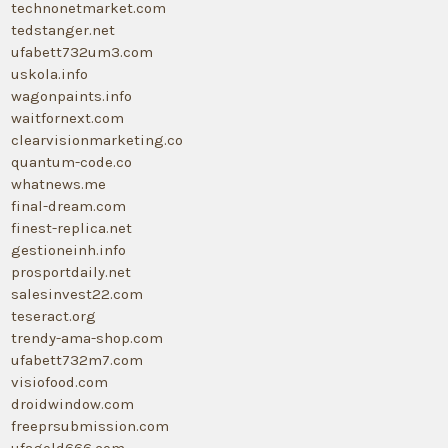
technonetmarket.com
tedstanger.net
ufabett732um3.com
uskola.info
wagonpaints.info
waitfornext.com
clearvisionmarketing.co
quantum-code.co
whatnews.me
final-dream.com
finest-replica.net
gestioneinh.info
prosportdaily.net
salesinvest22.com
teseract.org
trendy-ama-shop.com
ufabett732m7.com
visiofood.com
droidwindow.com
freeprsubmission.com