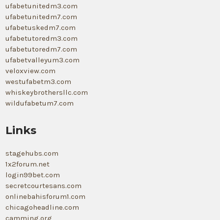
ufabetunitedm3.com
ufabetunitedm7.com
ufabetuskedm7.com
ufabetutoredm3.com
ufabetutoredm7.com
ufabetvalleyum3.com
veloxview.com
westufabetm3.com
whiskeybrothersllc.com
wildufabetum7.com
Links
stagehubs.com
1x2forum.net
login99bet.com
secretcourtesans.com
onlinebahisforum1.com
chicagoheadline.com
camming.org