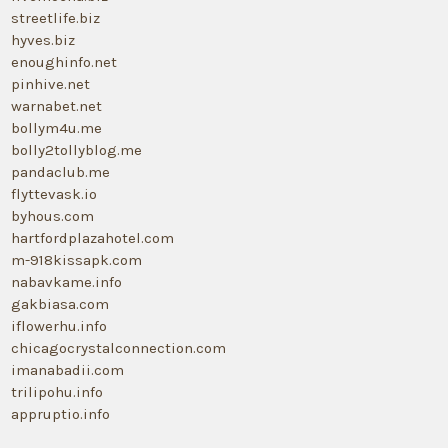
streetlife.biz
hyves.biz
enoughinfo.net
pinhive.net
warnabet.net
bollym4u.me
bolly2tollyblog.me
pandaclub.me
flyttevask.io
byhous.com
hartfordplazahotel.com
m-918kissapk.com
nabavkame.info
gakbiasa.com
iflowerhu.info
chicagocrystalconnection.com
imanabadii.com
trilipohu.info
appruptio.info