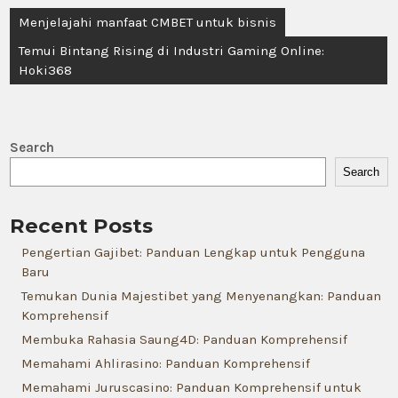
Post
Menjelajahi manfaat CMBET untuk bisnis
navigation
Temui Bintang Rising di Industri Gaming Online:
Hoki368
Search
Search
Recent Posts
Pengertian Gajibet: Panduan Lengkap untuk Pengguna
Baru
Temukan Dunia Majestibet yang Menyenangkan: Panduan
Komprehensif
Membuka Rahasia Saung4D: Panduan Komprehensif
Memahami Ahlirasino: Panduan Komprehensif
Memahami Juruscasino: Panduan Komprehensif untuk