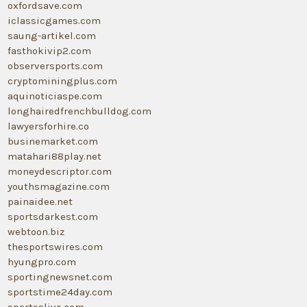
oxfordsave.com
iclassicgames.com
saung-artikel.com
fasthokivip2.com
observersports.com
cryptominingplus.com
aquinoticiaspe.com
longhairedfrenchbulldog.com
lawyersforhire.co
businemarket.com
matahari88play.net
moneydescriptor.com
youthsmagazine.com
painaidee.net
sportsdarkest.com
webtoon.biz
thesportswires.com
hyungpro.com
sportingnewsnet.com
sportstime24day.com