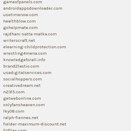
gameofpanels.com
androidappsdownloader.com
usetimenow.com
healthblow.com
gohelpmate.com
rajdhani-satta-matka.com
writerscraft.net
elearning-childprotection.com
wrestling4mena.com
knowledgeforall.info
brand2lastio.com
usadigitalservices.com
socialhoppers.com
creativedream.net
n2315.com
getwebonline.com
onlyfansheaven.com
lky08.com
ralph-fiennes.net
fielder-maximum-discount.net
fitfllex.com