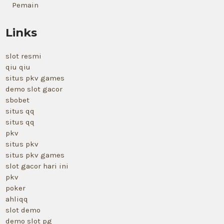
Pemain
Links
slot resmi
qiu qiu
situs pkv games
demo slot gacor
sbobet
situs qq
situs qq
pkv
situs pkv
situs pkv games
slot gacor hari ini
pkv
poker
ahliqq
slot demo
demo slot pg