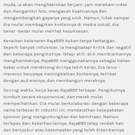
muda, ia akan menghabiskan berjam -jam merekam video
dan mengambil foto, mengasah keahliannya dan
mengembangkan gayanya yang unik. Namun, tidak sampai
dia mulai membagikan kontennya di media sosial, dia
benar -benar mulai melihat kesuksesan.
Kenaikan ketenaran Raja899 bukan tanpa tantangan.
Seperti banyak influencer, ia menghadapi kritik dan negatif
dari beberapa pengikutnya. Tetapi alih -alih membiarkannya
menghambatnya, Raja899 menggunakannya sebagai bahan
bakar untuk mendorong dirinya lebih keras. Dia terus -
menerus berupaya meningkatkan kontennya, terlibat
dengan audiensnya, dan membangun mereknya.
Seiring waktu, kerja keras Raja899 terbayar. Pengikutnya
tumbuh secara eksponensial, dan merek mulai
memperhatikan. Dia mulai berkolaborasi dengan beberapa
nama terbesar di industri ini, mendaratkan kesepakatan
sponsor yang menguntungkan dan kemitraan. Namun
terlepas dari keberhasilannya, Raja899 tetap rendah hati
dan bersyukur atas kesempatan yang telah diberikannya.