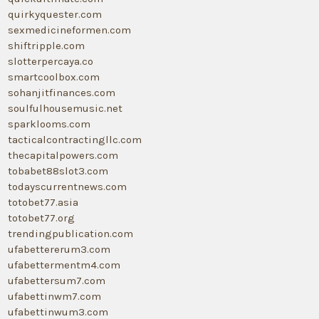
quirkyquester.com
sexmedicineformen.com
shiftripple.com
slotterpercaya.co
smartcoolbox.com
sohanjitfinances.com
soulfulhousemusic.net
sparklooms.com
tacticalcontractingllc.com
thecapitalpowers.com
tobabet88slot3.com
todayscurrentnews.com
totobet77.asia
totobet77.org
trendingpublication.com
ufabettererum3.com
ufabettermentm4.com
ufabettersum7.com
ufabettinwm7.com
ufabettinwum3.com