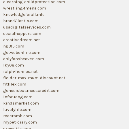
elearning-childprotection.com
wrestling4mena.com
knowledgeforall.info
brand2lastio.com
usadigitalservices.com
socialhoppers.com
creativedream.net
n2315.com
getwebonline.com
onlyfansheaven.com
lky08.com
ralph-fiennes.net
fielder-maximum-discount.net
fitfllex.com
genesisbusinesscredit.com
inforuang.com
kindsmarket.com
luvelylife.com
macramb.com
mypet-diary.com
oxweekly.com