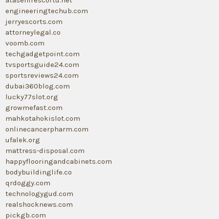
atasehirescortu.net
engineeringtechub.com
jerryescorts.com
attorneylegal.co
voomb.com
techgadgetpoint.com
tvsportsguide24.com
sportsreviews24.com
dubai360blog.com
lucky77slot.org
growmefast.com
mahkotahokislot.com
onlinecancerpharm.com
ufalek.org
mattress-disposal.com
happyflooringandcabinets.com
bodybuildinglife.co
qrdoggy.com
technologygud.com
realshocknews.com
pickgb.com