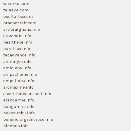
wasirku.com
tejas24.com
poolturbo.com
prachestait.com
artforafghans.info
airvendio.info
healthexe.info
puretecx.info
tecadvance.info
aminityio.info
amiolahu.info
ampacheme.info
ampullahu.info
aromaxme.info
asserthatecontrast.info
atenderme.info
bangumiio.info
bekosunhu.info
beneficialgrandiose.info
blomaio.info