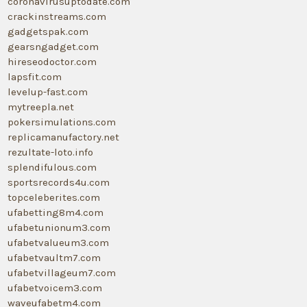
coronavirusuptodate.com
crackinstreams.com
gadgetspak.com
gearsngadget.com
hireseodoctor.com
lapsfit.com
levelup-fast.com
mytreepla.net
pokersimulations.com
replicamanufactory.net
rezultate-loto.info
splendifulous.com
sportsrecords4u.com
topceleberites.com
ufabetting8m4.com
ufabetunionum3.com
ufabetvalueum3.com
ufabetvaultm7.com
ufabetvillageum7.com
ufabetvoicem3.com
waveufabetm4.com