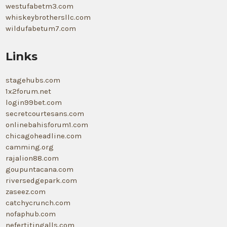
westufabetm3.com
whiskeybrothersllc.com
wildufabetum7.com
Links
stagehubs.com
1x2forum.net
login99bet.com
secretcourtesans.com
onlinebahisforum1.com
chicagoheadline.com
camming.org
rajalion88.com
goupuntacana.com
riversedgepark.com
zaseez.com
catchycrunch.com
nofaphub.com
nefertitingalls.com