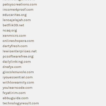
patsyscreations.com
income4proof.com
educaritas.org
lensajelajah.com
betflik09.net
ncaq.org
xenmicro.com
onlineshopera.com
dartyfresh.com
lewisenterprises.net
pcsoftwarefree.org
dailylinking.com
dnafyx.com
giocolenuvole.com
iyouessential.com
withloveamity.com
youlearncode.com
fxyatirim.com
abbuguide.com
technologyresult.com