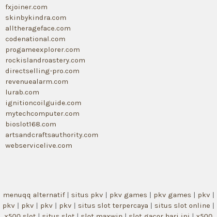
fxjoiner.com
skinbykindra.com
alltherageface.com
codenational.com
progameexplorer.com
rockislandroastery.com
directselling-pro.com
revenuealarm.com
lurab.com
ignitioncoilguide.com
mytechcomputer.com
bioslot168.com
artsandcraftsauthority.com
webservicelive.com
menuqq alternatif
|
situs pkv
|
pkv games
|
pkv games
|
pkv
|
pkv
|
pkv
|
pkv
|
pkv
|
situs slot terpercaya
|
situs slot online
|
x500 slot
|
situs slot
|
slot maxwin
|
slot gacor hari ini
|
x500