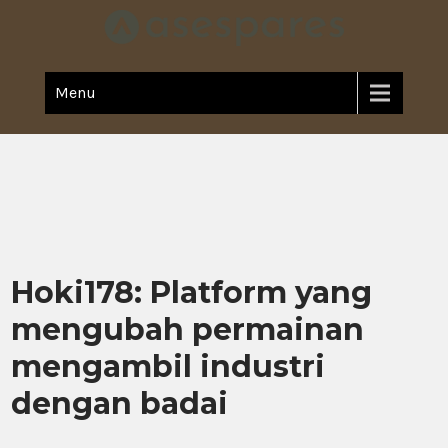
Skip
to
content
Mainkan slot X1000 dari PG Soft malam ini untuk peluang maxwin besar.
Slot PG Soft Gacor Malam
Slot gacor ini menawarkan RTP terbaik untuk hasil maksimal.
Menu
Ini, Slot X1000 dengan RTP
Terbaik
Hoki178: Platform yang
mengubah permainan
mengambil industri
dengan badai