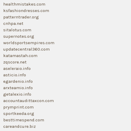
healthmistakes.com
ksfashiondresses.com
patterntrader.org
cnhpa.net
sitalotus.com
supernotes.org
worldsportsempires.com
updatecentral360.com
katamastah.com
zqscore.net
aseleraio.info
asticio.info
egardenio.info
arxteamio.info
getalexio.info
accountaudittaxcon.com
prymprint.com
sportkeeda.org
besttimespend.com
careandcure.biz