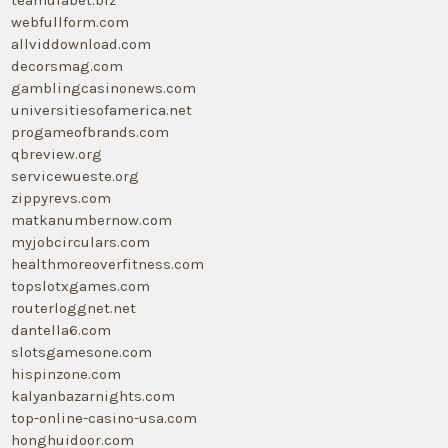
teamufabet.biz
webfullform.com
allviddownload.com
decorsmag.com
gamblingcasinonews.com
universitiesofamerica.net
progameofbrands.com
qbreview.org
servicewueste.org
zippyrevs.com
matkanumbernow.com
myjobcirculars.com
healthmoreoverfitness.com
topslotxgames.com
routerloggnet.net
dantella6.com
slotsgamesone.com
hispinzone.com
kalyanbazarnights.com
top-online-casino-usa.com
honghuidoor.com