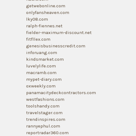
getwebonline.com
onlyfansheaven.com
lky08.com
ralph-fiennes.net
fielder-maximum-discount.net
fitfllex.com
genesisbusinesscredit.com
inforuang.com
kindsmarket.com
luvelylife.com
macramb.com
mypet-diary.com
oxweekly.com
panamacitydeckcontractors.com
westfashions.com
toolshandy.com
travelstager.com
trendinspires.com
rannyephul.com
reportradar360.com