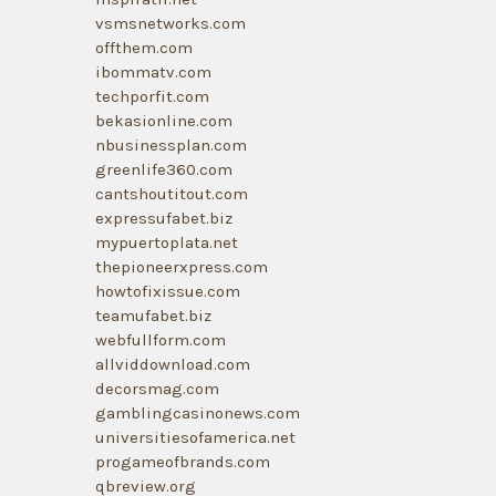
vsmsnetworks.com
offthem.com
ibommatv.com
techporfit.com
bekasionline.com
nbusinessplan.com
greenlife360.com
cantshoutitout.com
expressufabet.biz
mypuertoplata.net
thepioneerxpress.com
howtofixissue.com
teamufabet.biz
webfullform.com
allviddownload.com
decorsmag.com
gamblingcasinonews.com
universitiesofamerica.net
progameofbrands.com
qbreview.org