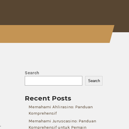
 Terbaik
Search
Search
Recent Posts
Memahami Ahlirasino: Panduan
Komprehensif
Memahami Juruscasino: Panduan
,
Komprehensif untuk Pemain