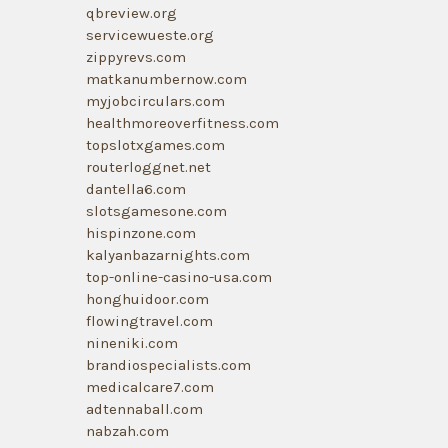
qbreview.org
servicewueste.org
zippyrevs.com
matkanumbernow.com
myjobcirculars.com
healthmoreoverfitness.com
topslotxgames.com
routerloggnet.net
dantella6.com
slotsgamesone.com
hispinzone.com
kalyanbazarnights.com
top-online-casino-usa.com
honghuidoor.com
flowingtravel.com
nineniki.com
brandiospecialists.com
medicalcare7.com
adtennaball.com
nabzah.com