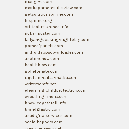
mongive.com
matkagameresultsview.com
getsolutionsonline.com
hispinner.org
criticalinsurance.info
nokariposter.com
kalyan-guessing-nightplay.com
gameofpanels.com
androidappsdownloader.com
usetimenow.com
healthblow.com
gohelpmate.com
rajdhani-satta-matka.com
writerscraft.net
elearning-childprotection.com
wrestling4mena.com
knowledgeforall.info
brand2lastio.com
usadigitalservices.com
socialhoppers.com
creativedream.net