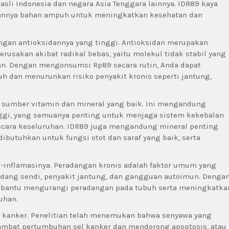
i Indonesia dan negara Asia Tenggara lainnya. IDR89 kaya
ikannya bahan ampuh untuk meningkatkan kesehatan dan
gan antioksidannya yang tinggi. Antioksidan merupakan
usakan akibat radikal bebas, yaitu molekul tidak stabil yang
an. Dengan mengonsumsi Rp89 secara rutin, Anda dapat
 dan menurunkan risiko penyakit kronis seperti jantung,
n sumber vitamin dan mineral yang baik. Ini mengandung
tinggi, yang semuanya penting untuk menjaga sistem kekebalan
ecara keseluruhan. IDR89 juga mengandung mineral penting
ibutuhkan untuk fungsi otot dan saraf yang baik, serta
ti-inflamasinya. Peradangan kronis adalah faktor umum yang
adang sendi, penyakit jantung, dan gangguan autoimun. Denga
mbantu mengurangi peradangan pada tubuh serta meningkatka
uhan.
nti kanker. Penelitian telah menemukan bahwa senyawa yang
bat pertumbuhan sel kanker dan mendorong apoptosis, atau