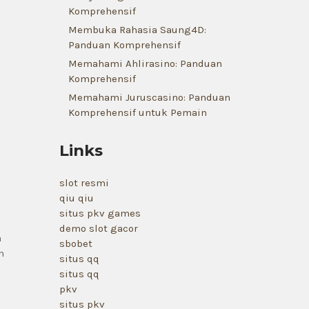
Komprehensif
Membuka Rahasia Saung4D:
Panduan Komprehensif
Memahami Ahlirasino: Panduan
Komprehensif
Memahami Juruscasino: Panduan
Komprehensif untuk Pemain
Links
slot resmi
qiu qiu
situs pkv games
demo slot gacor
n
sbobet
n
situs qq
situs qq
pkv
situs pkv