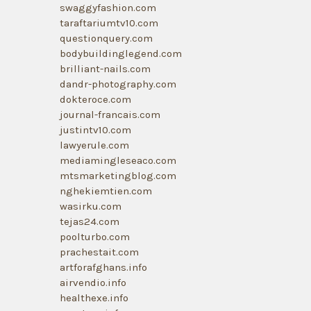
swaggyfashion.com
taraftariumtv10.com
questionquery.com
bodybuildinglegend.com
brilliant-nails.com
dandr-photography.com
dokteroce.com
journal-francais.com
justintv10.com
lawyerule.com
mediamingleseaco.com
mtsmarketingblog.com
nghekiemtien.com
wasirku.com
tejas24.com
poolturbo.com
prachestait.com
artforafghans.info
airvendio.info
healthexe.info