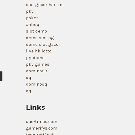
slot gacor hari ini
pkv
poker
ahliqq
slot demo
demo slot pg
demo slot gacor
live hk lotto
pg demo
pkv games
domino99
qq
dominoqq
qq
Links
uae-times.com
gamerifys.com
inspiratif.net