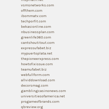
vsmsnetworks.com
offthem.com
ibommatv.com
techporfit.com
bekasionline.com
nbusinessplan.com
greenlife360.com
cantshoutitout.com
expressufabet.biz
mypuertoplata.net
thepioneerxpress.com
howtofixissue.com
teamufabet.biz
webfullform.com
allviddownload.com
decorsmag.com
gamblingcasinonews.com
universitiesofamerica.net
progameofbrands.com
qbreview.org