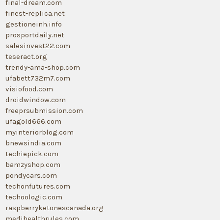
final-dream.com
finest-replica.net
gestioneinh.info
prosportdaily.net
salesinvest22.com
teseract.org
trendy-ama-shop.com
ufabett732m7.com
visiofood.com
droidwindow.com
freeprsubmission.com
ufagold666.com
myinteriorblog.com
bnewsindia.com
techiepick.com
bamzyshop.com
pondycars.com
techonfutures.com
techoologic.com
raspberryketonescanada.org
medihealthrules.com