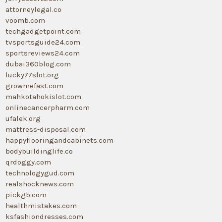
attorneylegal.co
voomb.com
techgadgetpoint.com
tvsportsguide24.com
sportsreviews24.com
dubai360blog.com
lucky77slot.org
growmefast.com
mahkotahokislot.com
onlinecancerpharm.com
ufalek.org
mattress-disposal.com
happyflooringandcabinets.com
bodybuildinglife.co
qrdoggy.com
technologygud.com
realshocknews.com
pickgb.com
healthmistakes.com
ksfashiondresses.com