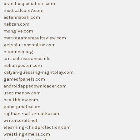
brandiospecialists.com
medicalcare7.com
adtennaball.com
nabzah.com
mongive.com
matkagameresultsview.com
getsolutionsonline.com
hispinner.org
criticalinsurance.info
nokariposter.com
kalyan-guessing-nightplay.com
gameofpanels.com
androidappsdownloader.com
usetimenow.com
healthblow.com
gohelpmate.com
rajdhani-satta-matka.com
writerscraft.net
elearning-childprotection.com
wrestling4mena.com