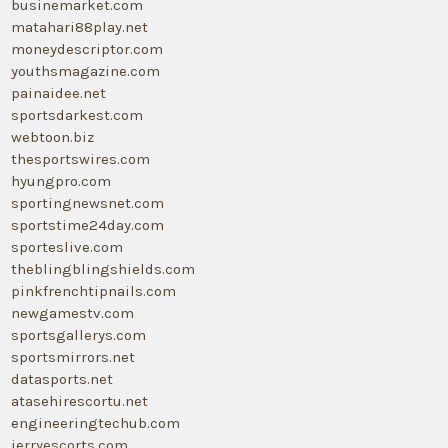
businemarket.com
matahari88play.net
moneydescriptor.com
youthsmagazine.com
painaidee.net
sportsdarkest.com
webtoon.biz
thesportswires.com
hyungpro.com
sportingnewsnet.com
sportstime24day.com
sporteslive.com
theblingblingshields.com
pinkfrenchtipnails.com
newgamestv.com
sportsgallerys.com
sportsmirrors.net
datasports.net
atasehirescortu.net
engineeringtechub.com
jerryescorts.com