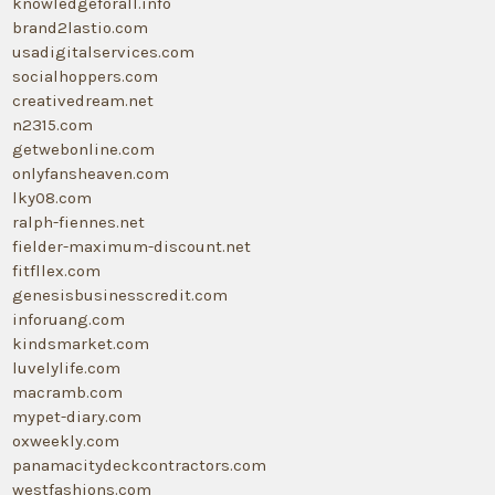
knowledgeforall.info
brand2lastio.com
usadigitalservices.com
socialhoppers.com
creativedream.net
n2315.com
getwebonline.com
onlyfansheaven.com
lky08.com
ralph-fiennes.net
fielder-maximum-discount.net
fitfllex.com
genesisbusinesscredit.com
inforuang.com
kindsmarket.com
luvelylife.com
macramb.com
mypet-diary.com
oxweekly.com
panamacitydeckcontractors.com
westfashions.com