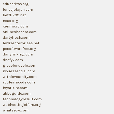
educaritas.org
lensajelajah.com
betflik09.net
ncaq.org
xenmicro.com
onlineshopera.com
dartyfresh.com
lewisenterprises.net
pcsoftwarefree.org
dailylinking.com
dnafyx.com
giocolenuvole.com
iyouessential.com
withloveamity.com
youlearncode.com
fxyatirim.com
abbuguide.com
technologyresult.com
webhostingoffers.org
whatszow.com