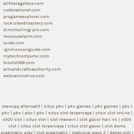
alltherageface.com
codenational.com
progameexplorer.com
rockislandroastery.com
directselling-pro.com
revenuealarm.com
lurab.com
ignitioncoilguide.com
mytechcomputer.com
bioslot168.com
artsandcraftsauthority.com
webservicelive.com
menuqq alternatif
|
situs pkv
|
pkv games
|
pkv games
|
pkv
|
pkv
|
pkv
|
pkv
|
pkv
|
situs slot terpercaya
|
situs slot online
|
x500 slot
|
situs slot
|
slot maxwin
|
slot gacor hari ini
|
x500
slot
|
situs slot terpercaya
|
situs slot gacor
|
slot demo
pragmatic play
|
slot pragmatic
|
mahjong ways 2
|
demo slot
|