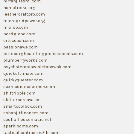
hirfanjilasmi.com
hometricks.org
leathercraftpro.com
microgridpower.org
mixiqo.com
needglobe.com
ortocoach.com
passionawe.com
pittsburghpaintingprofessionals.com
plumberryworks.com
psychoterapiawioletanowak.com
quickultimate.com
quirkyquester.com
sexmedicineformen.com
shiftripple.com
slotterpercaya.co
smartcoolbox.com
sohanjitfinances.com
soulfulhousemusic.net
sparklooms.com
tacticalcontractingllc.com