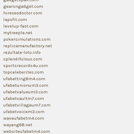
gearsngadget.com
hireseodoctor.com
lapsfit.com
levelup-fast.com
mytreepla.net
pokersimulations.com
replicamanufactory.net
rezultate-loto.info
splendifulous.com
sportsrecords4u.com
topceleberites.com
ufabetting8m4.com
ufabetunionum3.com
ufabetvalueum3.com
ufabetvaultm7.com
ufabetvillageum7.com
ufabetvoicem3.com
waveufabetm4.com
wayang88.net
websiteufabetm4.com