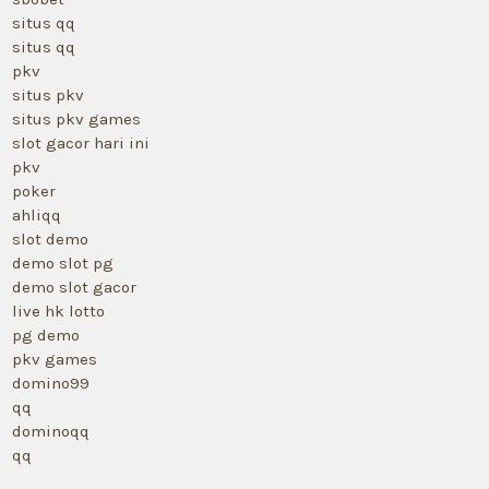
situs qq
situs qq
pkv
situs pkv
situs pkv games
slot gacor hari ini
pkv
poker
ahliqq
slot demo
demo slot pg
demo slot gacor
live hk lotto
pg demo
pkv games
domino99
qq
dominoqq
qq