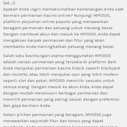
[ad_1]
Apakah Anda ingin memaksimalkan kemenangan Anda saat
bermain permainan kasino online? Kunjungi MPO555,
platform perjudian online populer yang menawarkan
beragam permainan dan peluang untuk menang besar.
Dengan membuat akun dan masuk ke MPO555, Anda dapat
mengakses banyak permainan dan fitur yang akan
membantu Anda meningkatkan peluang menang besar.
Salah satu keuntungan utama menggunakan MPO555
adalah variasi permainan yang tersedia di platform. Baik
Anda menyukai permainan kasino klasik seperti blackjack
dan roulette, atau lebih menyukai opsi yang lebih modern
seperti slot dan poker, MPO555 memiliki sesuatu untuk
semua orang. Dengan masuk ke akun Anda, Anda dapat
dengan mudah menelusuri berbagai permainan dan
memilih permainan yang paling sesuai dengan preferensi
dan gaya bermain Anda.
Selain pilihan permainan yang beragam, MPO555 juga
menawarkan sejumlah fitur dan bonus yang dapat