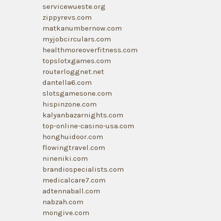
servicewueste.org
zippyrevs.com
matkanumbernow.com
myjobcirculars.com
healthmoreoverfitness.com
topslotxgames.com
routerloggnet.net
dantella6.com
slotsgamesone.com
hispinzone.com
kalyanbazarnights.com
top-online-casino-usa.com
honghuidoor.com
flowingtravel.com
nineniki.com
brandiospecialists.com
medicalcare7.com
adtennaball.com
nabzah.com
mongive.com