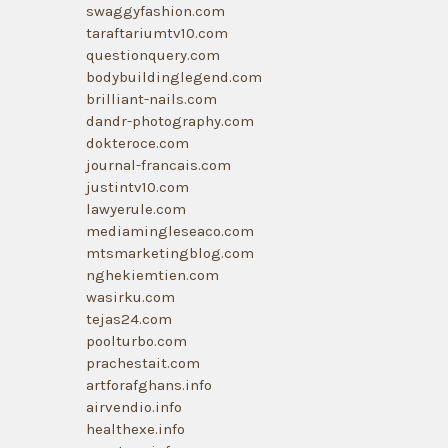
swaggyfashion.com
taraftariumtv10.com
questionquery.com
bodybuildinglegend.com
brilliant-nails.com
dandr-photography.com
dokteroce.com
journal-francais.com
justintv10.com
lawyerule.com
mediamingleseaco.com
mtsmarketingblog.com
nghekiemtien.com
wasirku.com
tejas24.com
poolturbo.com
prachestait.com
artforafghans.info
airvendio.info
healthexe.info