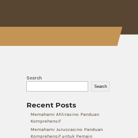
 Terbaik
Search
Search
Recent Posts
Memahami Ahlirasino: Panduan
Komprehensif
Memahami Juruscasino: Panduan
Komprehensif untuk Pemain