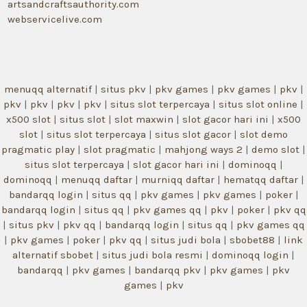
artsandcraftsauthority.com
webservicelive.com
menuqq alternatif
|
situs pkv
|
pkv games
|
pkv games
|
pkv
|
pkv
|
pkv
|
pkv
|
pkv
|
situs slot terpercaya
|
situs slot online
|
x500 slot
|
situs slot
|
slot maxwin
|
slot gacor hari ini
|
x500
slot
|
situs slot terpercaya
|
situs slot gacor
|
slot demo
pragmatic play
|
slot pragmatic
|
mahjong ways 2
|
demo slot
|
situs slot terpercaya
|
slot gacor hari ini
|
dominoqq
|
dominoqq
|
menuqq daftar
|
murniqq daftar
|
hematqq daftar
|
bandarqq login
|
situs qq
|
pkv games
|
pkv games
|
poker
|
bandarqq login
|
situs qq
|
pkv games qq
|
pkv
|
poker
|
pkv qq
|
situs pkv
|
pkv qq
|
bandarqq login
|
situs qq
|
pkv games qq
|
pkv games
|
poker
|
pkv qq
|
situs judi bola
|
sbobet88
|
link
alternatif sbobet
|
situs judi bola resmi
|
dominoqq login
|
bandarqq
|
pkv games
|
bandarqq pkv
|
pkv games
|
pkv
games
|
pkv