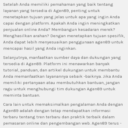
Setelah Anda memiliki pemahaman yang baik tentang
layanan yang tersedia di Agen89, penting untuk
menetapkan tujuan yang jelas untuk apa yang ingin Anda
capai dengan platform. Apakah Anda ingin meningkatkan
penjualan online Anda? Membangun kesadaran merek?
Menghasilkan arahan? Dengan menetapkan tujuan spesifik,
Anda dapat lebih menyesuaikan penggunaan agen89 untuk
mencapai hasil yang Anda inginkan.
Selanjutnya, manfaatkan sumber daya dan dukungan yang
tersedia di Agen89. Platform ini menawarkan banyak
tutorial, panduan, dan artikel dukungan untuk membantu
Anda memanfaatkan layanannya sebaik -baiknya. Jika Anda
memiliki pertanyaan atau membutuhkan bantuan, jangan
ragu untuk menghubungi tim dukungan Agen89 untuk
meminta bantuan.
Cara lain untuk memaksimalkan pengalaman Anda dengan
Agen89 adalah dengan tetap mendapatkan informasi
terbaru tentang tren terbaru dan praktik terbaik dalam
pemasaran online dan pengembangan web. Agen89 terus -