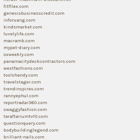
fitfllex.com
genesisbusinesscredit.com
inforuang.com
kindsmarket.com
luvelylife.com
macramb.com
mypet-diary.com
oxweekly.com
panamacitydeckcontractors.com
westfashions.com
toolshandy.com
travelstager.com
trendinspires.com
rannyephul.com
reportradar360.com
swaggyfashion.com
taraftariumtv10.com
questionquery.com
bodybuildinglegend.com
brilliant-nails.com