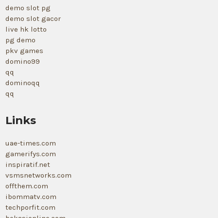
demo slot pg
demo slot gacor
live hk lotto
pg demo
pkv games
domino99
qq
dominoqq
qq
Links
uae-times.com
gamerifys.com
inspiratif.net
vsmsnetworks.com
offthem.com
ibommatv.com
techporfit.com