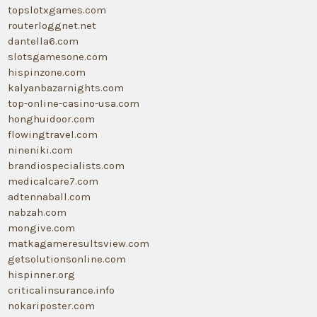
topslotxgames.com
routerloggnet.net
dantella6.com
slotsgamesone.com
hispinzone.com
kalyanbazarnights.com
top-online-casino-usa.com
honghuidoor.com
flowingtravel.com
nineniki.com
brandiospecialists.com
medicalcare7.com
adtennaball.com
nabzah.com
mongive.com
matkagameresultsview.com
getsolutionsonline.com
hispinner.org
criticalinsurance.info
nokariposter.com