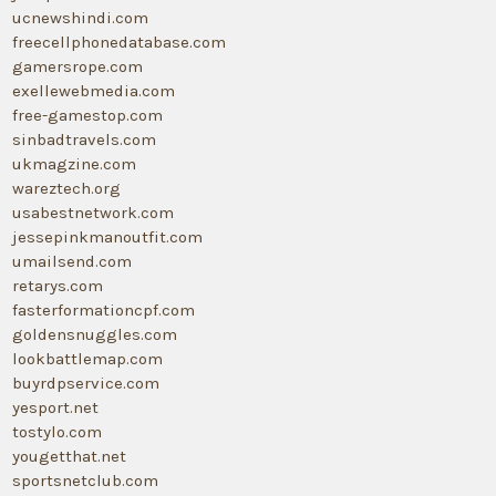
ucnewshindi.com
freecellphonedatabase.com
gamersrope.com
exellewebmedia.com
free-gamestop.com
sinbadtravels.com
ukmagzine.com
wareztech.org
usabestnetwork.com
jessepinkmanoutfit.com
umailsend.com
retarys.com
fasterformationcpf.com
goldensnuggles.com
lookbattlemap.com
buyrdpservice.com
yesport.net
tostylo.com
yougetthat.net
sportsnetclub.com