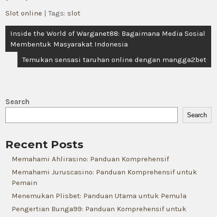
Slot online
| Tags:
slot
Post
Inside the World of Warganet88: Bagaimana Media Sosial
navigation
Membentuk Masyarakat Indonesia
Temukan sensasi taruhan online dengan mangga2bet
Search
Search
Recent Posts
Memahami Ahlirasino: Panduan Komprehensif
Memahami Juruscasino: Panduan Komprehensif untuk
Pemain
Menemukan Plisbet: Panduan Utama untuk Pemula
Pengertian Bunga99: Panduan Komprehensif untuk