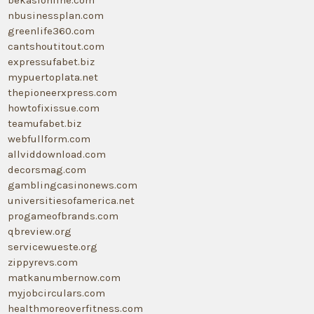
bekasionline.com
nbusinessplan.com
greenlife360.com
cantshoutitout.com
expressufabet.biz
mypuertoplata.net
thepioneerxpress.com
howtofixissue.com
teamufabet.biz
webfullform.com
allviddownload.com
decorsmag.com
gamblingcasinonews.com
universitiesofamerica.net
progameofbrands.com
qbreview.org
servicewueste.org
zippyrevs.com
matkanumbernow.com
myjobcirculars.com
healthmoreoverfitness.com