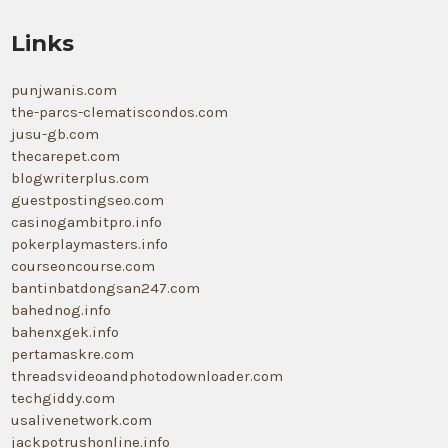
Links
punjwanis.com
the-parcs-clematiscondos.com
jusu-gb.com
thecarepet.com
blogwriterplus.com
guestpostingseo.com
casinogambitpro.info
pokerplaymasters.info
courseoncourse.com
bantinbatdongsan247.com
bahednog.info
bahenxgek.info
pertamaskre.com
threadsvideoandphotodownloader.com
techgiddy.com
usalivenetwork.com
jackpotrushonline.info