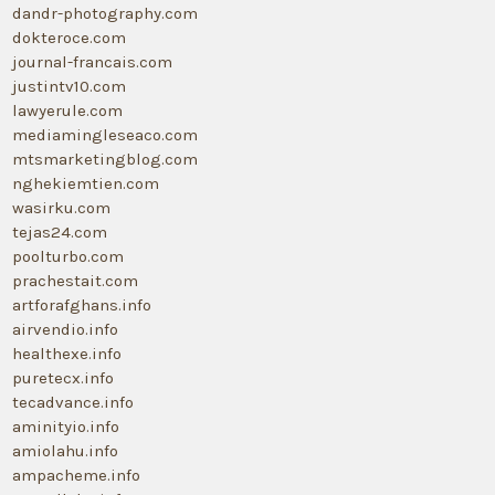
dandr-photography.com
dokteroce.com
journal-francais.com
justintv10.com
lawyerule.com
mediamingleseaco.com
mtsmarketingblog.com
nghekiemtien.com
wasirku.com
tejas24.com
poolturbo.com
prachestait.com
artforafghans.info
airvendio.info
healthexe.info
puretecx.info
tecadvance.info
aminityio.info
amiolahu.info
ampacheme.info