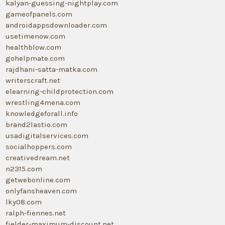
kalyan-guessing-nightplay.com
gameofpanels.com
androidappsdownloader.com
usetimenow.com
healthblow.com
gohelpmate.com
rajdhani-satta-matka.com
writerscraft.net
elearning-childprotection.com
wrestling4mena.com
knowledgeforall.info
brand2lastio.com
usadigitalservices.com
socialhoppers.com
creativedream.net
n2315.com
getwebonline.com
onlyfansheaven.com
lky08.com
ralph-fiennes.net
fielder-maximum-discount.net