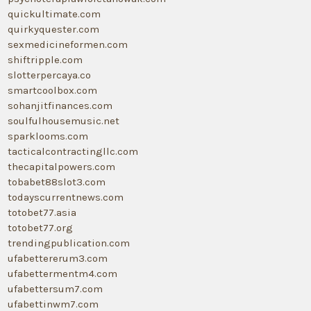
quickultimate.com
quirkyquester.com
sexmedicineformen.com
shiftripple.com
slotterpercaya.co
smartcoolbox.com
sohanjitfinances.com
soulfulhousemusic.net
sparklooms.com
tacticalcontractingllc.com
thecapitalpowers.com
tobabet88slot3.com
todayscurrentnews.com
totobet77.asia
totobet77.org
trendingpublication.com
ufabettererum3.com
ufabettermentm4.com
ufabettersum7.com
ufabettinwm7.com