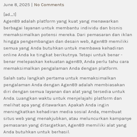
June 8, 2025
|
No Comments
[ad_1]
Agen89 adalah platform yang kuat yang menawarkan
berbagai layanan untuk membantu individu dan bisnis
memaksimalkan potensi mereka. Dari pemasaran dan iklan
hingga pengembangan dan desain web, Agen89 memiliki
semua yang Anda butuhkan untuk membawa kehadiran
online Anda ke tingkat berikutnya. Tetapi untuk benar -
benar melepaskan kekuatan agen89, Anda perlu tahu cara
memaksimalkan pengalaman Anda dengan platform.
Salah satu langkah pertama untuk memaksimalkan
pengalaman Anda dengan Agen89 adalah membiasakan
diri dengan semua layanan dan alat yang tersedia untuk
Anda. Luangkan waktu untuk menjelajahi platform dan
melihat apa yang ditawarkan. Apakah Anda ingin
meningkatkan kehadiran media sosial Anda, membuat
situs web yang menakjubkan, atau meluncurkan kampanye
pemasaran yang ditargetkan, Agen89 memiliki alat yang
Anda butuhkan untuk berhasil.