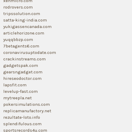
xenmicro.com
rodrovers.com
tripssolution.com
satta-king-india.com
yukigassencanada.com
articlehorizone.com
yuqqbbzp.com
7betagents6.com
coronavirusuptodate.com
crackinstreams.com
gadgetspak.com
gearsngadget.com
hireseodoctor.com
lapsfit.com
levelup-fast.com
mytreepla.net
pokersimulations.com
replicamanufactory.net
rezultate-loto.info
splendifulous.com
sportsrecords4u.com