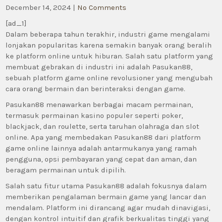
December 14, 2024
|
No Comments
[ad_1]
Dalam beberapa tahun terakhir, industri game mengalami
lonjakan popularitas karena semakin banyak orang beralih
ke platform online untuk hiburan. Salah satu platform yang
membuat gebrakan di industri ini adalah Pasukan88,
sebuah platform game online revolusioner yang mengubah
cara orang bermain dan berinteraksi dengan game.
Pasukan88 menawarkan berbagai macam permainan,
termasuk permainan kasino populer seperti poker,
blackjack, dan roulette, serta taruhan olahraga dan slot
online. Apa yang membedakan Pasukan88 dari platform
game online lainnya adalah antarmukanya yang ramah
pengguna, opsi pembayaran yang cepat dan aman, dan
beragam permainan untuk dipilih.
Salah satu fitur utama Pasukan88 adalah fokusnya dalam
memberikan pengalaman bermain game yang lancar dan
mendalam. Platform ini dirancang agar mudah dinavigasi,
dengan kontrol intuitif dan grafik berkualitas tinggi yang