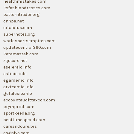
healthmistakes.com
ksfashiondresses.com
patterntrader.org
cnhpa.net
sitalotus.com
supernotes.org
worldsportsempires.com
updatecentral360.com
katamastah.com
zqscore.net
aseleraio.info
asticio.info
egardenio.info
arxteamio.info
getalexio.info
accountaudittaxcon.com
prymprint.com
sportkeeda.org
besttimespend.com
careandcure.biz
cogniyo.com