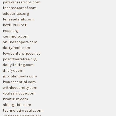
patsyscreations.com
income4proof.com
educaritas.org
lensajelajah.com
betflik09.net
ncaq.org
xenmicro.com
onlineshopera.com
dartyfresh.com
lewisenterprises.net
pcsoftwarefree.org
dailylinking.com
dnafyx.com
giocolenuvole.com
iyouessential.com
withloveamity.com
youlearncode.com
fxyatirim.com
abbuguide.com
technologyresult.com