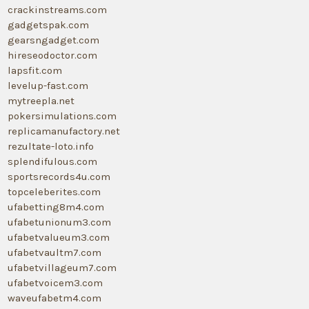
crackinstreams.com
gadgetspak.com
gearsngadget.com
hireseodoctor.com
lapsfit.com
levelup-fast.com
mytreepla.net
pokersimulations.com
replicamanufactory.net
rezultate-loto.info
splendifulous.com
sportsrecords4u.com
topceleberites.com
ufabetting8m4.com
ufabetunionum3.com
ufabetvalueum3.com
ufabetvaultm7.com
ufabetvillageum7.com
ufabetvoicem3.com
waveufabetm4.com