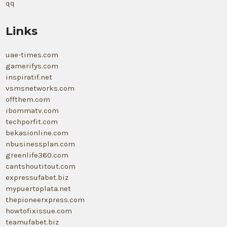
qq
Links
uae-times.com
gamerifys.com
inspiratif.net
vsmsnetworks.com
offthem.com
ibommatv.com
techporfit.com
bekasionline.com
nbusinessplan.com
greenlife360.com
cantshoutitout.com
expressufabet.biz
mypuertoplata.net
thepioneerxpress.com
howtofixissue.com
teamufabet.biz