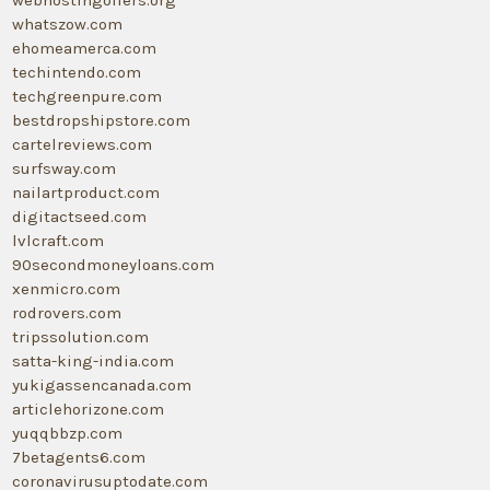
webhostingoffers.org
whatszow.com
ehomeamerca.com
techintendo.com
techgreenpure.com
bestdropshipstore.com
cartelreviews.com
surfsway.com
nailartproduct.com
digitactseed.com
lvlcraft.com
90secondmoneyloans.com
xenmicro.com
rodrovers.com
tripssolution.com
satta-king-india.com
yukigassencanada.com
articlehorizone.com
yuqqbbzp.com
7betagents6.com
coronavirusuptodate.com