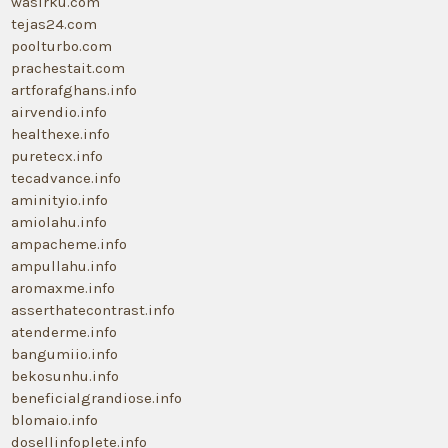
wasirku.com
tejas24.com
poolturbo.com
prachestait.com
artforafghans.info
airvendio.info
healthexe.info
puretecx.info
tecadvance.info
aminityio.info
amiolahu.info
ampacheme.info
ampullahu.info
aromaxme.info
asserthatecontrast.info
atenderme.info
bangumiio.info
bekosunhu.info
beneficialgrandiose.info
blomaio.info
dosellinfoplete.info