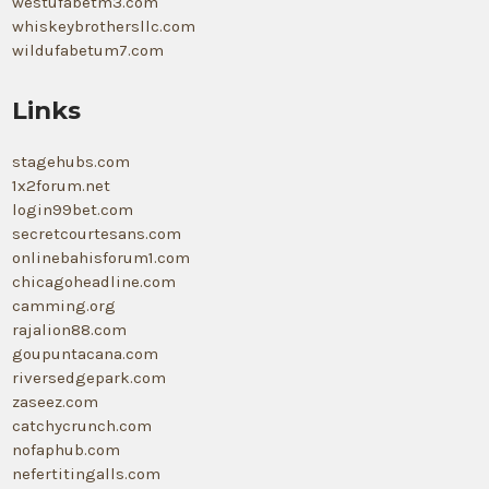
westufabetm3.com
whiskeybrothersllc.com
wildufabetum7.com
Links
stagehubs.com
1x2forum.net
login99bet.com
secretcourtesans.com
onlinebahisforum1.com
chicagoheadline.com
camming.org
rajalion88.com
goupuntacana.com
riversedgepark.com
zaseez.com
catchycrunch.com
nofaphub.com
nefertitingalls.com