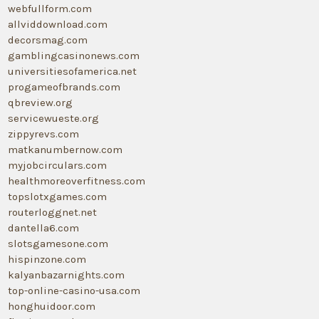
webfullform.com
allviddownload.com
decorsmag.com
gamblingcasinonews.com
universitiesofamerica.net
progameofbrands.com
qbreview.org
servicewueste.org
zippyrevs.com
matkanumbernow.com
myjobcirculars.com
healthmoreoverfitness.com
topslotxgames.com
routerloggnet.net
dantella6.com
slotsgamesone.com
hispinzone.com
kalyanbazarnights.com
top-online-casino-usa.com
honghuidoor.com