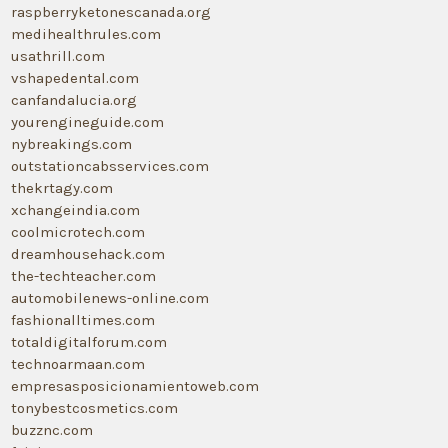
raspberryketonescanada.org
medihealthrules.com
usathrill.com
vshapedental.com
canfandalucia.org
yourengineguide.com
nybreakings.com
outstationcabsservices.com
thekrtagy.com
xchangeindia.com
coolmicrotech.com
dreamhousehack.com
the-techteacher.com
automobilenews-online.com
fashionalltimes.com
totaldigitalforum.com
technoarmaan.com
empresasposicionamientoweb.com
tonybestcosmetics.com
buzznc.com