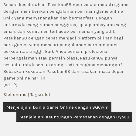
Secara keseluruhan, Pasukan88 merevolusi industri game
dengan memberikan pengalaman bermain game online
unik yang menyenangkan dan bermanfaat. Dengan
antarmuka yang ramah pengguna, opsi pembayaran yang
aman, dan komitmen terhadap permainan yang adil,
Pasukan88 dengan cepat menjadi platform pilihan bagi
para gamer yang mencari pengalaman bermain game
berkualitas tinggi. Baik Anda pemain profesional
berpengalaman atau pemain biasa, Pasukan88 punya
sesuatu untuk semua orang. Jadi mengapa menunggu?
Bebaskan kekuatan Pasukan88 dan rasakan masa depan
game online hari ini!
[ad_2]
Slot online
| Tags:
slot
Post
Menjelajahi Dunia Game Online dengan SGCwin
navigation
Menjelajahi Keuntungan Pemesanan dengan Oyo88