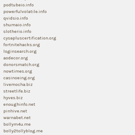
podtubeio.info
powerfulvolatile.info
qvidsio.info
shumaio.info
slotherio.info
cysapluscertification.org
fortnitehacks.org
loginsearch.org
aodecor.org
donorsmatch.org
nowtimes.org
casinoeing.org
livemocha.biz
streetlife.biz
hyves.biz
enoughinfo.net
pinhive.net
warnabet.net
bollym4u.me
bolly2tollyblog.me