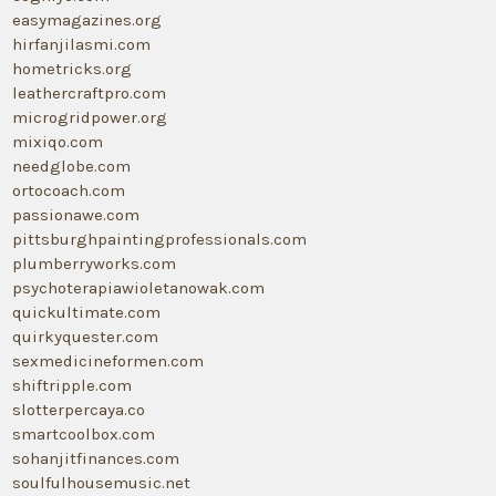
easymagazines.org
hirfanjilasmi.com
hometricks.org
leathercraftpro.com
microgridpower.org
mixiqo.com
needglobe.com
ortocoach.com
passionawe.com
pittsburghpaintingprofessionals.com
plumberryworks.com
psychoterapiawioletanowak.com
quickultimate.com
quirkyquester.com
sexmedicineformen.com
shiftripple.com
slotterpercaya.co
smartcoolbox.com
sohanjitfinances.com
soulfulhousemusic.net