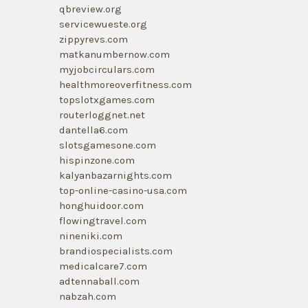
qbreview.org
servicewueste.org
zippyrevs.com
matkanumbernow.com
myjobcirculars.com
healthmoreoverfitness.com
topslotxgames.com
routerloggnet.net
dantella6.com
slotsgamesone.com
hispinzone.com
kalyanbazarnights.com
top-online-casino-usa.com
honghuidoor.com
flowingtravel.com
nineniki.com
brandiospecialists.com
medicalcare7.com
adtennaball.com
nabzah.com