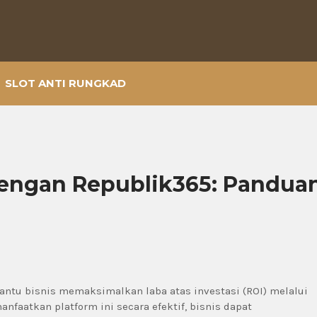
m Ini, Slot X1000 dengan RTP
 besar. Slot gacor ini menawarkan RTP terbaik untuk hasil maksimal.
SLOT ANTI RUNGKAD
engan Republik365: Pandua
ntu bisnis memaksimalkan laba atas investasi (ROI) melalui
faatkan platform ini secara efektif, bisnis dapat