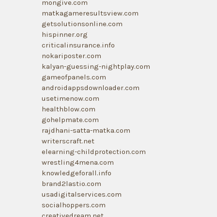
mongive.com
matkagameresultsview.com
getsolutionsonline.com
hispinner.org
criticalinsurance.info
nokariposter.com
kalyan-guessing-nightplay.com
gameofpanels.com
androidappsdownloader.com
usetimenow.com
healthblow.com
gohelpmate.com
rajdhani-satta-matka.com
writerscraft.net
elearning-childprotection.com
wrestling4mena.com
knowledgeforall.info
brand2lastio.com
usadigitalservices.com
socialhoppers.com
creativedream.net