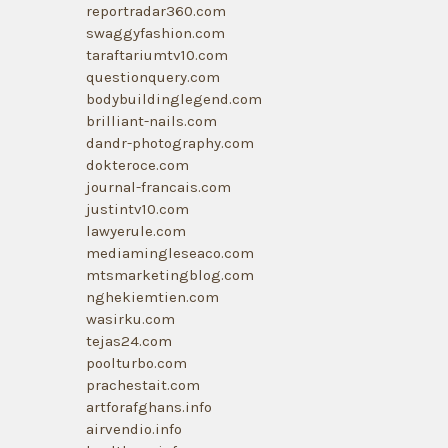
reportradar360.com
swaggyfashion.com
taraftariumtv10.com
questionquery.com
bodybuildinglegend.com
brilliant-nails.com
dandr-photography.com
dokteroce.com
journal-francais.com
justintv10.com
lawyerule.com
mediamingleseaco.com
mtsmarketingblog.com
nghekiemtien.com
wasirku.com
tejas24.com
poolturbo.com
prachestait.com
artforafghans.info
airvendio.info