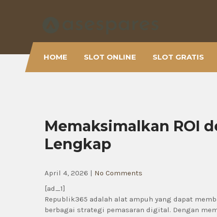
Skip
to
content
Slot PG Soft Gacor Mala
Mainkan slot X1000 dari PG Soft malam ini untuk peluang maxwin
HOME
SLOT ONLINE
SLOT GRATIS
Memaksimalkan ROI d
Lengkap
April 4, 2026
|
No Comments
[ad_1]
Republik365 adalah alat ampuh yang dapat memba
berbagai strategi pemasaran digital. Dengan meman