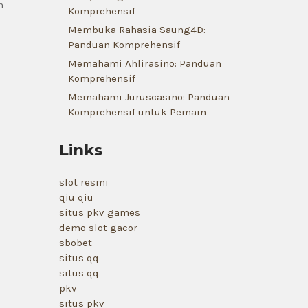
h
Komprehensif
Membuka Rahasia Saung4D:
Panduan Komprehensif
Memahami Ahlirasino: Panduan
Komprehensif
Memahami Juruscasino: Panduan
Komprehensif untuk Pemain
Links
slot resmi
qiu qiu
situs pkv games
demo slot gacor
sbobet
situs qq
situs qq
pkv
situs pkv