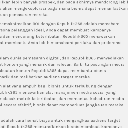
lkan lebih banyak prospek, dan pada akhirnya mendorong lebi
ita akan mengeksplorasi bagaimana bisnis dapat memanfaatkan
juan pemasaran mereka.
m memaksimalkan ROI dengan Republik365 adalah memahami
ersona pelanggan ideal, Anda dapat membuat kampanye
a dan mendorong keterlibatan. Republik365 menawarkan
apat membantu Anda lebih memahami perilaku dan preferensi
 dalam dunia pemasaran digital, dan Republik365 menyediakan
 konten yang menarik dan relevan. Baik itu postingan media
 pembuatan konten Republik365 dapat membantu bisnis
arik dan melibatkan audiens target mereka.
ah alat yang ampuh bagi bisnis untuk terhubung dengan
ublik365 menawarkan alat manajemen media sosial yang
elacak metrik keterlibatan, dan memantau kehadiran media
l secara efektif, bisnis dapat memperluas jangkauan mereka
 adalah cara hemat biaya untuk menjangkau audiens target
email Republik365 memungkinkan bisnis membuat kampanye