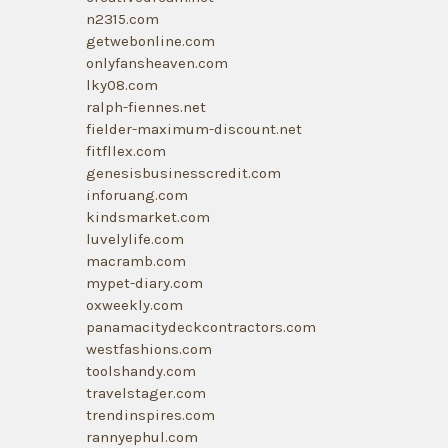
n2315.com
getwebonline.com
onlyfansheaven.com
lky08.com
ralph-fiennes.net
fielder-maximum-discount.net
fitfllex.com
genesisbusinesscredit.com
inforuang.com
kindsmarket.com
luvelylife.com
macramb.com
mypet-diary.com
oxweekly.com
panamacitydeckcontractors.com
westfashions.com
toolshandy.com
travelstager.com
trendinspires.com
rannyephul.com