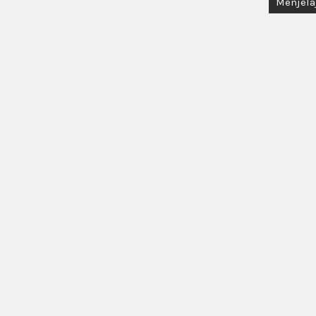
Menjela