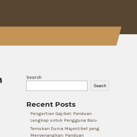
 Terbaik
n
Search
Search
Recent Posts
Pengertian Gajibet: Panduan
Lengkap untuk Pengguna Baru
Temukan Dunia Majestibet yang
Menyenangkan: Panduan