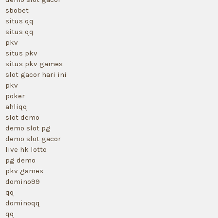
sbobet
situs qq
situs qq
pkv
situs pkv
situs pkv games
slot gacor hari ini
pkv
poker
ahliqq
slot demo
demo slot pg
demo slot gacor
live hk lotto
pg demo
pkv games
domino99
qq
dominoqq
qq