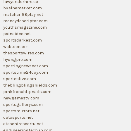
lawyersforhire.co
businemarket.com
matahari88play.net
moneydescriptor.com
youthsmagazine.com
painaidee.net
sportsdarkest.com
webtoon.biz
thesportswires.com
hyungpro.com
sportingnewsnet.com
sportstime24day.com
sporteslive.com
theblingblingshields.com
pinkfrenchtipnails.com
newgamestv.com
sportsgallerys.com
sportsmirrors.net
datasports.net
atasehirescortu.net
engineeringtechub.com