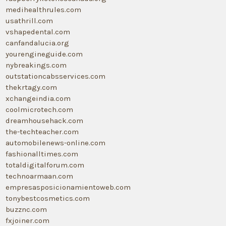
medihealthrules.com
usathrill.com
vshapedental.com
canfandalucia.org
yourengineguide.com
nybreakings.com
outstationcabsservices.com
thekrtagy.com
xchangeindia.com
coolmicrotech.com
dreamhousehack.com
the-techteacher.com
automobilenews-online.com
fashionalltimes.com
totaldigitalforum.com
technoarmaan.com
empresasposicionamientoweb.com
tonybestcosmetics.com
buzznc.com
fxjoiner.com