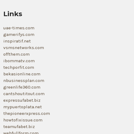
Links
uae-times.com
gamerifys.com
inspiratif.net
vsmsnetworks.com
offthem.com
ibommatv.com
techporfit.com
bekasionline.com
nbusinessplan.com
greenlife360.com
cantshoutitout.com
expressufabet.biz
mypuertoplata.net
thepioneerxpress.com
howtofixissue.com
teamufabet.biz
webfullform.com