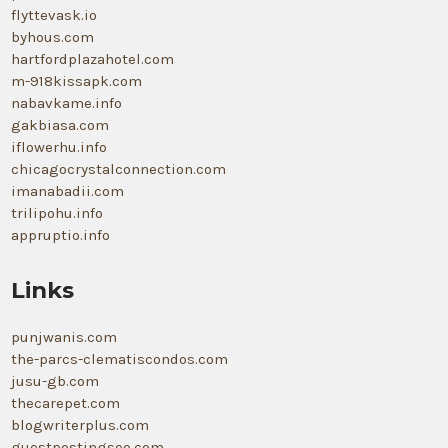
flyttevask.io
byhous.com
hartfordplazahotel.com
m-918kissapk.com
nabavkame.info
gakbiasa.com
iflowerhu.info
chicagocrystalconnection.com
imanabadii.com
trilipohu.info
appruptio.info
Links
punjwanis.com
the-parcs-clematiscondos.com
jusu-gb.com
thecarepet.com
blogwriterplus.com
guestpostingseo.com