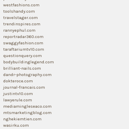
westfashions.com
toolshandy.com
travelstager.com
trendinspires.com
rannyephul.com
reportradar360.com
swaggyfashion.com
taraftariumtv10.com
questionquery.com
bodybuildinglegend.com
brilliant-nails.com
dandr-photography.com
dokteroce.com
journal-francais.com
justintv10.com
lawyerule.com
mediamingleseaco.com
mtsmarketingblog.com
nghekiemtien.com
wasirku.com