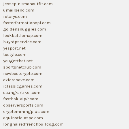
jessepinkmanoutfit.com
umailsend.com
retarys.com
fasterformationcpf.com
goldensnuggles.com
lookbattlemap.com
buyrdpservice.com
yesport.net
tostylo.com
yougetthat.net
sportsnetclub.com
newbestcrypto.com
oxfordsave.com
iclassicgames.com
saung-artikel.com
fasthokivip2.com
observersports.com
cryptominingplus.com
aquinoticiaspe.com
longhairedfrenchbulldog.com