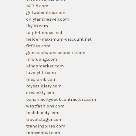
n2315.com
getwebonline.com
onlyfansheaven.com
lky08.com
ralph-fiennes.net
fielder-maximum-discount.net
fitfllex.com
genesisbusinesscredit.com
inforuang.com
kindsmarket.com
luvelylife.com
macramb.com
mypet-diary.com
oxweekly.com
panamacitydeckcontractors.com
westfashions.com
toolshandy.com
travelstager.com
trendinspires.com
rannyephul.com