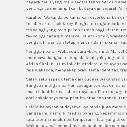
negara maju yang maju secara teknologi di Marve
pentingnya menampilkan budaya dan sejarah Afrik
Karakter Wakanda pertama kali diperkenalkan di M
Lee dan artis Jack Kirby. Bangsa ini digambarkan
teknologi yang merupakan rumah bagi vibranium
teknologi canggih mereka. Dalam komik, Wakanda
pengaruh luar, dan tetap mandiri dan makmur ka
Penggambaran Wakanda baru -baru ini di Marvel C
membawa bangsa ini kepada khalayak yang lebih 
Afrika fiksi ini. Film ini, disutradarai oleh Ryan
raja Wakanda, mengeksplorasi tema identitas, tra
Salah satu aspek utama dari budaya Wakandan yang
Bangsa ini digambarkan sebagai tempat di mana b
masa lalu dihormati dan dirayakan. Film ini ju
dari pakaiannya yang penuh warna dan tanda -tan
Selain kekayaan budayanya, Wakanda juga memilik
Bangsa ini memiliki tradisi panjang kepemimpina
ratu dipilih melalui pertempuran ritual yang diken
Wakanda yang menentang penjajahan dan campur 