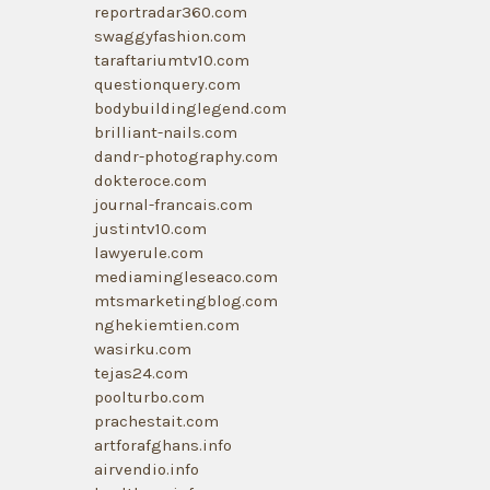
reportradar360.com
swaggyfashion.com
taraftariumtv10.com
questionquery.com
bodybuildinglegend.com
brilliant-nails.com
dandr-photography.com
dokteroce.com
journal-francais.com
justintv10.com
lawyerule.com
mediamingleseaco.com
mtsmarketingblog.com
nghekiemtien.com
wasirku.com
tejas24.com
poolturbo.com
prachestait.com
artforafghans.info
airvendio.info