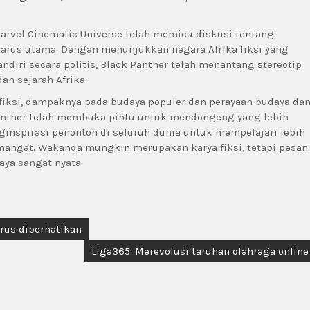
rvel Cinematic Universe telah memicu diskusi tentang
 arus utama. Dengan menunjukkan negara Afrika fiksi yang
ndiri secara politis, Black Panther telah menantang stereotip
n sejarah Afrika.
ksi, dampaknya pada budaya populer dan perayaan budaya da
 Panther telah membuka pintu untuk mendongeng yang lebih
ginspirasi penonton di seluruh dunia untuk mempelajari lebih
emangat. Wakanda mungkin merupakan karya fiksi, tetapi pesan
ya sangat nyata.
arus diperhatikan
Liga365: Merevolusi taruhan olahraga online