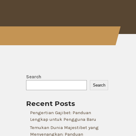
 Terbaik
Search
Search
Recent Posts
Pengertian Gajibet: Panduan
Lengkap untuk Pengguna Baru
Temukan Dunia Majestibet yang
Menyenangkan: Panduan