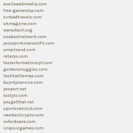
exellewebmedia.com
free-gamestop.com
sinbadtravels.com
ukmagzine.com
wareztech.org
usabestnetwork.com
jessepinkmanoutfit.com
umailsend.com
retarys.com
fasterformationcpf.com
goldensnuggles.com
lookbattlemap.com
buyrdpservice.com
yesport.net
tostylo.com
yougetthat.net
sportsnetclub.com
newbestcrypto.com
oxfordsave.com
iclassicgames.com