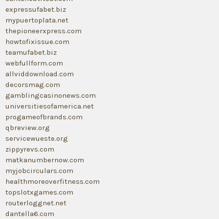
expressufabet.biz
mypuertoplata.net
thepioneerxpress.com
howtofixissue.com
teamufabet.biz
webfullform.com
allviddownload.com
decorsmag.com
gamblingcasinonews.com
universitiesofamerica.net
progameofbrands.com
qbreview.org
servicewueste.org
zippyrevs.com
matkanumbernow.com
myjobcirculars.com
healthmoreoverfitness.com
topslotxgames.com
routerloggnet.net
dantella6.com