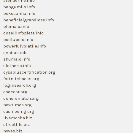
atenderme.info
bangumiio.info
bekosunhu.info
beneficialgrandiose.info
blomaio.info
dosellinfoplete.info
podtubeio.info
powerfulvolatile.info
qvidsio.info
shumaio.info
slotherio.info
cysapluscertification.org
fortnitehacks.org
loginsearch.org
aodecor.org
donorsmatch.org
nowtimes.org
casinoeing.org
livemocha.biz
streetlife.biz
hyves.biz