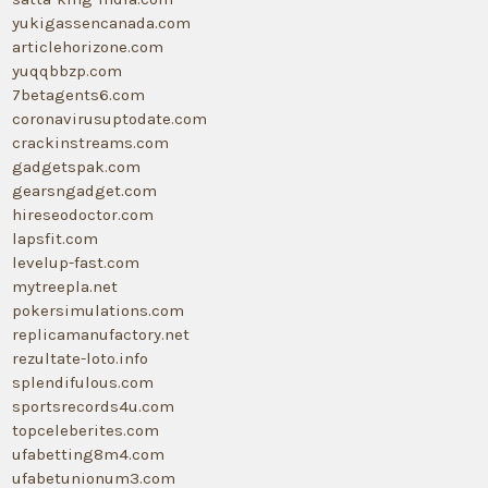
yukigassencanada.com
articlehorizone.com
yuqqbbzp.com
7betagents6.com
coronavirusuptodate.com
crackinstreams.com
gadgetspak.com
gearsngadget.com
hireseodoctor.com
lapsfit.com
levelup-fast.com
mytreepla.net
pokersimulations.com
replicamanufactory.net
rezultate-loto.info
splendifulous.com
sportsrecords4u.com
topceleberites.com
ufabetting8m4.com
ufabetunionum3.com