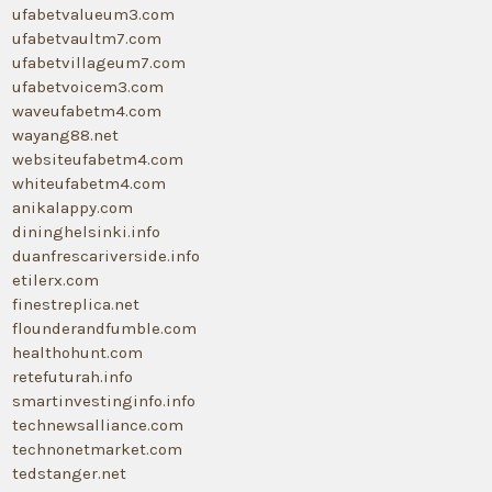
ufabetvalueum3.com
ufabetvaultm7.com
ufabetvillageum7.com
ufabetvoicem3.com
waveufabetm4.com
wayang88.net
websiteufabetm4.com
whiteufabetm4.com
anikalappy.com
dininghelsinki.info
duanfrescariverside.info
etilerx.com
finestreplica.net
flounderandfumble.com
healthohunt.com
retefuturah.info
smartinvestinginfo.info
technewsalliance.com
technonetmarket.com
tedstanger.net