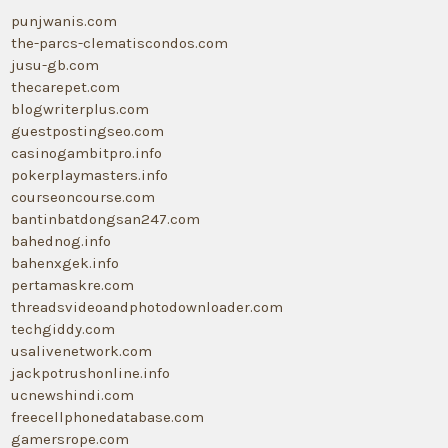
punjwanis.com
the-parcs-clematiscondos.com
jusu-gb.com
thecarepet.com
blogwriterplus.com
guestpostingseo.com
casinogambitpro.info
pokerplaymasters.info
courseoncourse.com
bantinbatdongsan247.com
bahednog.info
bahenxgek.info
pertamaskre.com
threadsvideoandphotodownloader.com
techgiddy.com
usalivenetwork.com
jackpotrushonline.info
ucnewshindi.com
freecellphonedatabase.com
gamersrope.com