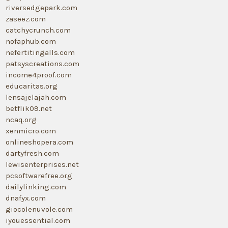
riversedgepark.com
zaseez.com
catchycrunch.com
nofaphub.com
nefertitingalls.com
patsyscreations.com
income4proof.com
educaritas.org
lensajelajah.com
betflik09.net
ncaq.org
xenmicro.com
onlineshopera.com
dartyfresh.com
lewisenterprises.net
pcsoftwarefree.org
dailylinking.com
dnafyx.com
giocolenuvole.com
iyouessential.com