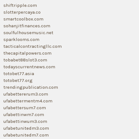
shiftripple.com
slotterpercaya.co
smartcoolbox.com
sohanjitfinances.com
soulfulhousemusic.net
sparklooms.com
tacticalcontractingllc.com
thecapitalpowers.com
tobabet88slot3.com
todayscurrentnews.com
totobet77.asia
totobet77.org
trendingpublication.com
ufabettererum3.com
ufabettermentm4.com
ufabettersum7.com
ufabettinwm7.com
ufabettinwum3.com
ufabetunitedm3.com
ufabetunitedm7.com