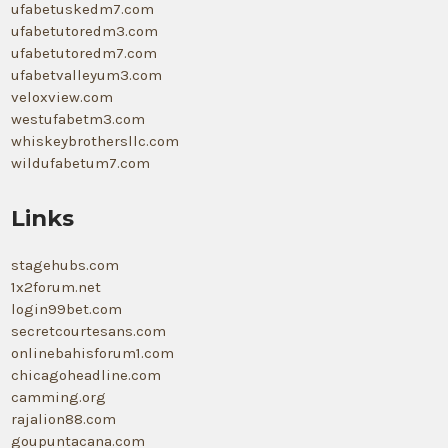
ufabetuskedm7.com
ufabetutoredm3.com
ufabetutoredm7.com
ufabetvalleyum3.com
veloxview.com
westufabetm3.com
whiskeybrothersllc.com
wildufabetum7.com
Links
stagehubs.com
1x2forum.net
login99bet.com
secretcourtesans.com
onlinebahisforum1.com
chicagoheadline.com
camming.org
rajalion88.com
goupuntacana.com