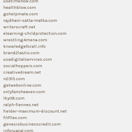
usetimenow.com
healthblow.com
gohelpmate.com
rajdhani-satta-matka.com
writerscraft.net
elearning-childprotection.com
wrestling4mena.com
knowledgeforall.info
brand2lastio.com
usadigitalservices.com
socialhoppers.com
creativedream.net
n2315.com
getwebonline.com
onlyfansheaven.com
lky08.com
ralph-fiennes.net
fielder-maximum-discount.net
fitfllex.com
genesisbusinesscredit.com
inforuang.com