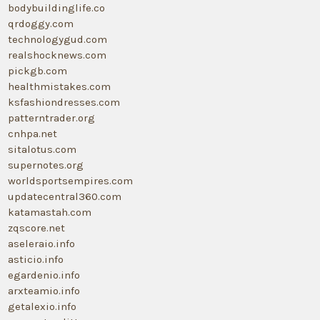
bodybuildinglife.co
qrdoggy.com
technologygud.com
realshocknews.com
pickgb.com
healthmistakes.com
ksfashiondresses.com
patterntrader.org
cnhpa.net
sitalotus.com
supernotes.org
worldsportsempires.com
updatecentral360.com
katamastah.com
zqscore.net
aseleraio.info
asticio.info
egardenio.info
arxteamio.info
getalexio.info