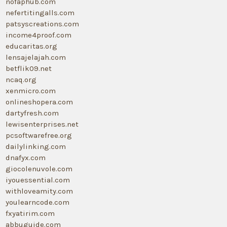
nofaphub.com
nefertitingalls.com
patsyscreations.com
income4proof.com
educaritas.org
lensajelajah.com
betflik09.net
ncaq.org
xenmicro.com
onlineshopera.com
dartyfresh.com
lewisenterprises.net
pcsoftwarefree.org
dailylinking.com
dnafyx.com
giocolenuvole.com
iyouessential.com
withloveamity.com
youlearncode.com
fxyatirim.com
abbuguide.com