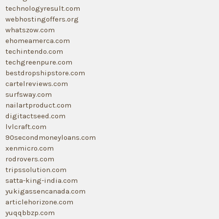
technologyresult.com
webhostingoffers.org
whatszow.com
ehomeamerca.com
techintendo.com
techgreenpure.com
bestdropshipstore.com
cartelreviews.com
surfsway.com
nailartproduct.com
digitactseed.com
lvlcraft.com
90secondmoneyloans.com
xenmicro.com
rodrovers.com
tripssolution.com
satta-king-india.com
yukigassencanada.com
articlehorizone.com
yuqqbbzp.com