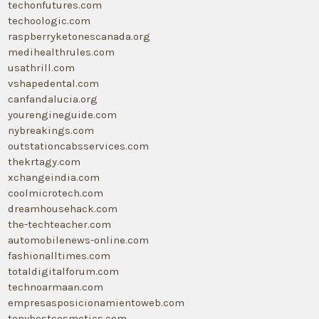
techonfutures.com
techoologic.com
raspberryketonescanada.org
medihealthrules.com
usathrill.com
vshapedental.com
canfandalucia.org
yourengineguide.com
nybreakings.com
outstationcabsservices.com
thekrtagy.com
xchangeindia.com
coolmicrotech.com
dreamhousehack.com
the-techteacher.com
automobilenews-online.com
fashionalltimes.com
totaldigitalforum.com
technoarmaan.com
empresasposicionamientoweb.com
tonybestcosmetics.com