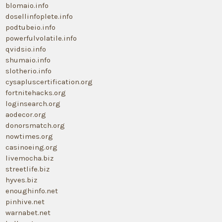
blomaio.info
dosellinfoplete.info
podtubeio.info
powerfulvolatile.info
qvidsio.info
shumaio.info
slotherio.info
cysapluscertification.org
fortnitehacks.org
loginsearch.org
aodecor.org
donorsmatch.org
nowtimes.org
casinoeing.org
livemocha.biz
streetlife.biz
hyves.biz
enoughinfo.net
pinhive.net
warnabet.net