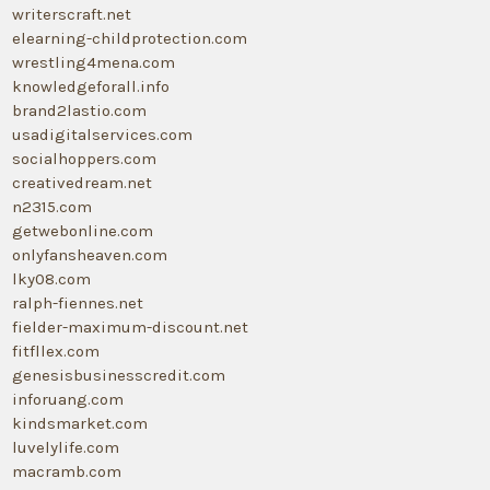
writerscraft.net
elearning-childprotection.com
wrestling4mena.com
knowledgeforall.info
brand2lastio.com
usadigitalservices.com
socialhoppers.com
creativedream.net
n2315.com
getwebonline.com
onlyfansheaven.com
lky08.com
ralph-fiennes.net
fielder-maximum-discount.net
fitfllex.com
genesisbusinesscredit.com
inforuang.com
kindsmarket.com
luvelylife.com
macramb.com