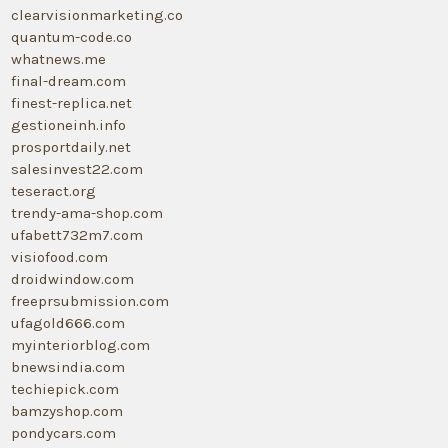
clearvisionmarketing.co
quantum-code.co
whatnews.me
final-dream.com
finest-replica.net
gestioneinh.info
prosportdaily.net
salesinvest22.com
teseract.org
trendy-ama-shop.com
ufabett732m7.com
visiofood.com
droidwindow.com
freeprsubmission.com
ufagold666.com
myinteriorblog.com
bnewsindia.com
techiepick.com
bamzyshop.com
pondycars.com