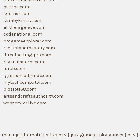
buzznc.com
fxjoiner.com
skinbykindra.com
alltherageface.com
codenational.com
progameexplorer.com
rockislandroastery.com
directselling-pro.com
revenuealarm.com
lurab.com
ignitioncoilguide.com
mytechcomputer.com
bioslot168.com
artsandcraftsauthority.com
webservicelive.com
menuqq alternatif
|
situs pkv
|
pkv games
|
pkv games
|
pkv
|