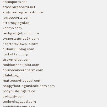
datasports.net
atasehirescortu.net
engineeringtechub.com
jerryescorts.com
attorneylegal.co
voomb.com
techgadgetpoint.com
tvsportsguide24.com
sportsreviews24.com
dubai360blog.com
lucky77slot.org
growmefast.com
mahkotahokislot.com
onlinecancerpharm.com
ufalek.org
mattress-disposal.com
happyflooringandcabinets.com
bodybuildinglife.co
qrdoggy.com
technologygud.com
realshocknews.com