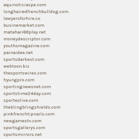
aquinoticiaspe.com
longhairedfrenchbulldog.com
lawyersforhire.co
businemarket.com
matahari88play.net
moneydescriptor.com
youthsmagazine.com
painaidee.net
sportsdarkest.com
webtoon.biz
thesportswires.com
hyungpro.com
sportingnewsnet.com
sportstime24day.com
sporteslive.com
theblingblingshields.com
pinkfrenchtipnails.com
newgamestv.com
sportsgallerys.com
sportsmirrors.net