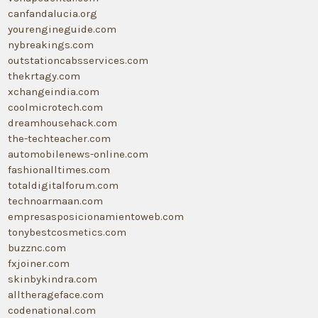
canfandalucia.org
yourengineguide.com
nybreakings.com
outstationcabsservices.com
thekrtagy.com
xchangeindia.com
coolmicrotech.com
dreamhousehack.com
the-techteacher.com
automobilenews-online.com
fashionalltimes.com
totaldigitalforum.com
technoarmaan.com
empresasposicionamientoweb.com
tonybestcosmetics.com
buzznc.com
fxjoiner.com
skinbykindra.com
alltherageface.com
codenational.com