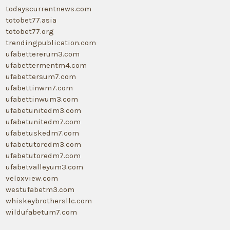
todayscurrentnews.com
totobet77.asia
totobet77.org
trendingpublication.com
ufabettererum3.com
ufabettermentm4.com
ufabettersum7.com
ufabettinwm7.com
ufabettinwum3.com
ufabetunitedm3.com
ufabetunitedm7.com
ufabetuskedm7.com
ufabetutoredm3.com
ufabetutoredm7.com
ufabetvalleyum3.com
veloxview.com
westufabetm3.com
whiskeybrothersllc.com
wildufabetum7.com