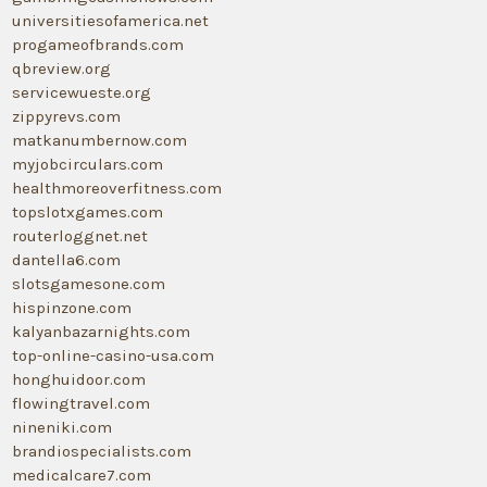
universitiesofamerica.net
progameofbrands.com
qbreview.org
servicewueste.org
zippyrevs.com
matkanumbernow.com
myjobcirculars.com
healthmoreoverfitness.com
topslotxgames.com
routerloggnet.net
dantella6.com
slotsgamesone.com
hispinzone.com
kalyanbazarnights.com
top-online-casino-usa.com
honghuidoor.com
flowingtravel.com
nineniki.com
brandiospecialists.com
medicalcare7.com