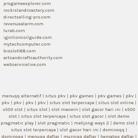
progameexplorer.com
rockislandroastery.com
directselling-pro.com
revenuealarm.com
lurab.com
ignitioncoilguide.com
mytechcomputer.com
bioslot168.com
artsandcraftsauthority.com
webservicelive.com
menuqq alternatif
|
situs pkv
|
pkv games
|
pkv games
|
pkv
|
pkv
|
pkv
|
pkv
|
pkv
|
situs slot terpercaya
|
situs slot online
|
x500 slot
|
situs slot
|
slot maxwin
|
slot gacor hari ini
|
x500
slot
|
situs slot terpercaya
|
situs slot gacor
|
slot demo
pragmatic play
|
slot pragmatic
|
mahjong ways 2
|
demo slot
|
situs slot terpercaya
|
slot gacor hari ini
|
dominoqq
|
dominoqq
|
menuqq daftar
|
murniqq daftar
|
hematqq daftar
|