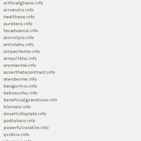
artforafghans.info
airvendio.info
healthexe.info
puretecx.info
tecadvance.info
aminityio.info
amiolahu.info
ampacheme.info
ampullahu.info
aromaxme.info
asserthatecontrast.info
atenderme.info
bangumiio.info
bekosunhu.info
beneficialgrandiose.info
blomaio.info
dosellinfoplete.info
podtubeio.info
powerfulvolatile.info
qvidsio.info