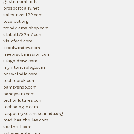
gestioneinh.info
prosportdaily.net
salesinvest22.com
teseract.org
trendy-ama-shop.com
ufabett732m7.com
visiofood.com
droidwindow.com
freeprsubmission.com
ufagold666.com
myinteriorblog.com
bnewsindia.com
techiepick.com
bamzyshop.com
pondycars.com
techonfutures.com
techoologic.com
raspberryketonescanada.org
medihealthrules.com
usathrill.com
vshapedental.com