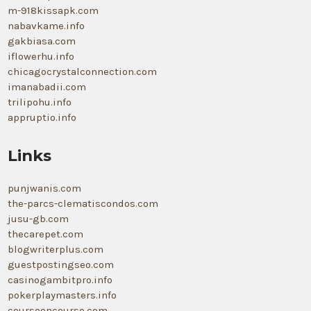
m-918kissapk.com
nabavkame.info
gakbiasa.com
iflowerhu.info
chicagocrystalconnection.com
imanabadii.com
trilipohu.info
appruptio.info
Links
punjwanis.com
the-parcs-clematiscondos.com
jusu-gb.com
thecarepet.com
blogwriterplus.com
guestpostingseo.com
casinogambitpro.info
pokerplaymasters.info
courseoncourse.com