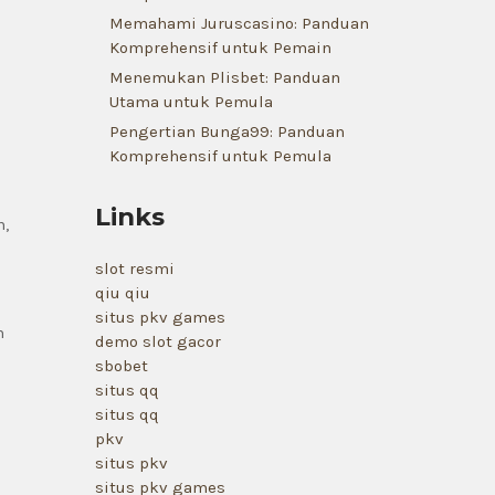
Memahami Juruscasino: Panduan
Komprehensif untuk Pemain
Menemukan Plisbet: Panduan
Utama untuk Pemula
Pengertian Bunga99: Panduan
Komprehensif untuk Pemula
Links
n,
slot resmi
qiu qiu
situs pkv games
n
demo slot gacor
sbobet
situs qq
situs qq
pkv
situs pkv
situs pkv games