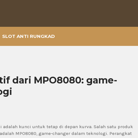
m Ini, Slot X1000 dengan RTP
 besar. Slot gacor ini menawarkan RTP terbaik untuk hasil maksimal.
SLOT ANTI RUNGKAD
atif dari MPO8080: game-
ogi
i adalah kunci untuk tetap di depan kurva. Salah satu produk
i adalah MPO8080, game-changer dalam teknologi. Perangkat