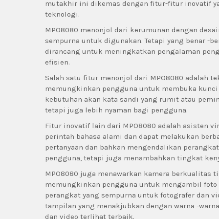
mutakhir ini dikemas dengan fitur-fitur inovatif 
teknologi.
MPO8080 menonjol dari kerumunan dengan desai
sempurna untuk digunakan. Tetapi yang benar -be
dirancang untuk meningkatkan pengalaman pengg
efisien.
Salah satu fitur menonjol dari MPO8080 adalah te
memungkinkan pengguna untuk membuka kunci p
kebutuhan akan kata sandi yang rumit atau pemind
tetapi juga lebih nyaman bagi pengguna.
Fitur inovatif lain dari MPO8080 adalah asisten 
perintah bahasa alami dan dapat melakukan berb
pertanyaan dan bahkan mengendalikan perangkat 
pengguna, tetapi juga menambahkan tingkat kenya
MPO8080 juga menawarkan kamera berkualitas ti
memungkinkan pengguna untuk mengambil foto 
perangkat yang sempurna untuk fotografer dan vid
tampilan yang menakjubkan dengan warna -warna 
dan video terlihat terbaik.