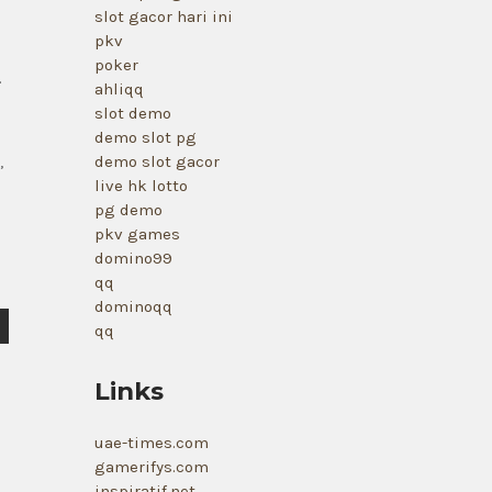
slot gacor hari ini
pkv
poker
.
ahliqq
slot demo
demo slot pg
,
demo slot gacor
live hk lotto
pg demo
pkv games
domino99
qq
dominoqq
qq
Links
uae-times.com
gamerifys.com
inspiratif.net