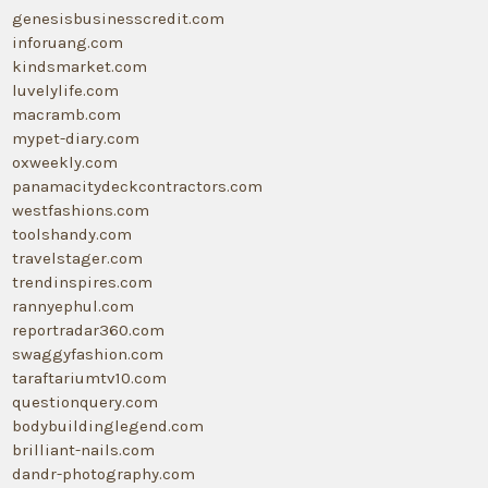
genesisbusinesscredit.com
inforuang.com
kindsmarket.com
luvelylife.com
macramb.com
mypet-diary.com
oxweekly.com
panamacitydeckcontractors.com
westfashions.com
toolshandy.com
travelstager.com
trendinspires.com
rannyephul.com
reportradar360.com
swaggyfashion.com
taraftariumtv10.com
questionquery.com
bodybuildinglegend.com
brilliant-nails.com
dandr-photography.com