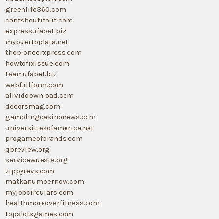
greenlife360.com
cantshoutitout.com
expressufabet.biz
mypuertoplata.net
thepioneerxpress.com
howtofixissue.com
teamufabet.biz
webfullform.com
allviddownload.com
decorsmag.com
gamblingcasinonews.com
universitiesofamerica.net
progameofbrands.com
qbreview.org
servicewueste.org
zippyrevs.com
matkanumbernow.com
myjobcirculars.com
healthmoreoverfitness.com
topslotxgames.com