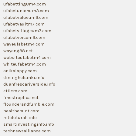
ufabetting8m4.com
ufabetunionum3.com
ufabetvalueum3.com
ufabetvaultm7.com
ufabetvillageum7.com
ufabetvoicem3.com
waveufabetm4.com
wayang88.net
websiteufabetm4.com
whiteufabetm4.com
anikalappy.com
dininghelsinki.info
duanfrescariverside.info
etilerx.com
finestreplica.net
flounderandfumble.com
healthohunt.com
retefuturah.info
smartinvestinginfo.info
technewsalliance.com