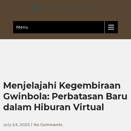
Skip
to
content
Mainkan slot X1000 dari PG Soft malam ini untuk peluang maxwin besar.
Slot PG Soft Gacor Malam
Slot gacor ini menawarkan RTP terbaik untuk hasil maksimal.
Menu
Ini, Slot X1000 dengan RTP
Terbaik
Menjelajahi Kegembiraan
Gwinbola: Perbatasan Baru
dalam Hiburan Virtual
July 24, 2025
|
No Comments