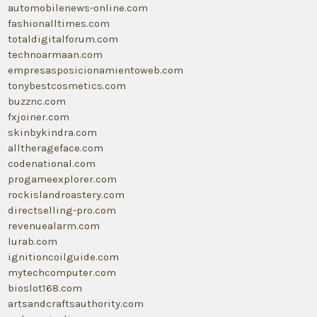
automobilenews-online.com
fashionalltimes.com
totaldigitalforum.com
technoarmaan.com
empresasposicionamientoweb.com
tonybestcosmetics.com
buzznc.com
fxjoiner.com
skinbykindra.com
alltherageface.com
codenational.com
progameexplorer.com
rockislandroastery.com
directselling-pro.com
revenuealarm.com
lurab.com
ignitioncoilguide.com
mytechcomputer.com
bioslot168.com
artsandcraftsauthority.com