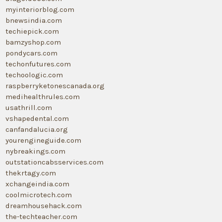
myinteriorblog.com
bnewsindia.com
techiepick.com
bamzyshop.com
pondycars.com
techonfutures.com
techoologic.com
raspberryketonescanada.org
medihealthrules.com
usathrill.com
vshapedental.com
canfandalucia.org
yourengineguide.com
nybreakings.com
outstationcabsservices.com
thekrtagy.com
xchangeindia.com
coolmicrotech.com
dreamhousehack.com
the-techteacher.com