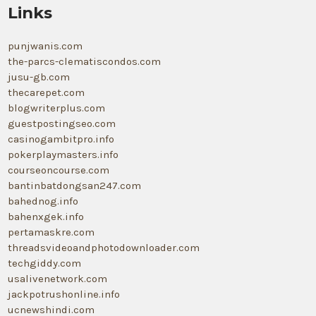
Links
punjwanis.com
the-parcs-clematiscondos.com
jusu-gb.com
thecarepet.com
blogwriterplus.com
guestpostingseo.com
casinogambitpro.info
pokerplaymasters.info
courseoncourse.com
bantinbatdongsan247.com
bahednog.info
bahenxgek.info
pertamaskre.com
threadsvideoandphotodownloader.com
techgiddy.com
usalivenetwork.com
jackpotrushonline.info
ucnewshindi.com