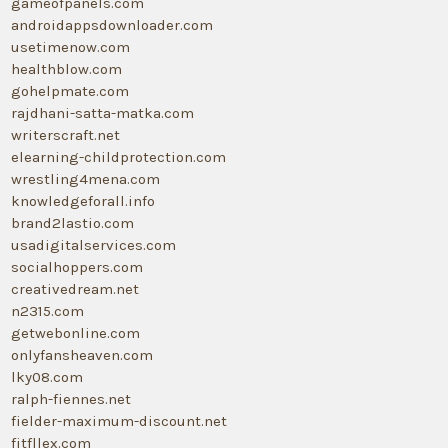
gameofpanels.com
androidappsdownloader.com
usetimenow.com
healthblow.com
gohelpmate.com
rajdhani-satta-matka.com
writerscraft.net
elearning-childprotection.com
wrestling4mena.com
knowledgeforall.info
brand2lastio.com
usadigitalservices.com
socialhoppers.com
creativedream.net
n2315.com
getwebonline.com
onlyfansheaven.com
lky08.com
ralph-fiennes.net
fielder-maximum-discount.net
fitfllex.com