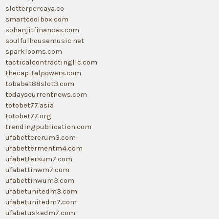
slotterpercaya.co
smartcoolbox.com
sohanjitfinances.com
soulfulhousemusic.net
sparklooms.com
tacticalcontractingllc.com
thecapitalpowers.com
tobabet88slot3.com
todayscurrentnews.com
totobet77.asia
totobet77.org
trendingpublication.com
ufabettererum3.com
ufabettermentm4.com
ufabettersum7.com
ufabettinwm7.com
ufabettinwum3.com
ufabetunitedm3.com
ufabetunitedm7.com
ufabetuskedm7.com