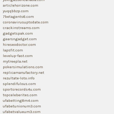
articlehorizone.com
yuqqbbzp.com
7betagents6.com
coronavirusuptodate.com
crackinstreams.com
gadgetspak.com
gearsngadget.com
hireseodoctor.com
lapsfit.com
levelup-fast.com
mytreepla.net
pokersimulations.com
replicamanufactory.net
rezultate-loto.info
splendifulous.com
sportsrecords4u.com
topceleberites.com
ufabetting8m4.com
ufabetunionum3.com
ufabetvalueum3.com