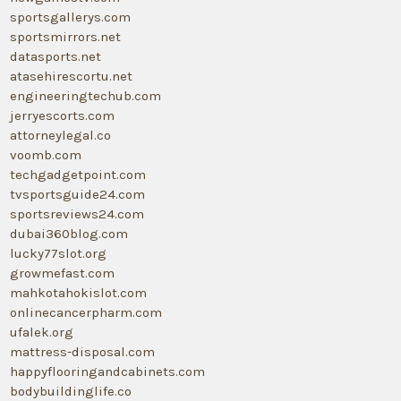
sportsgallerys.com
sportsmirrors.net
datasports.net
atasehirescortu.net
engineeringtechub.com
jerryescorts.com
attorneylegal.co
voomb.com
techgadgetpoint.com
tvsportsguide24.com
sportsreviews24.com
dubai360blog.com
lucky77slot.org
growmefast.com
mahkotahokislot.com
onlinecancerpharm.com
ufalek.org
mattress-disposal.com
happyflooringandcabinets.com
bodybuildinglife.co