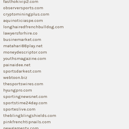
fasthokivip2.com
observersports.com
cryptominingplus.com
aquinoticiaspe.com
longhairedfrenchbulldog.com
lawyersforhire.co
businemarket.com
matahari88play.net
moneydescriptor.com
youthsmagazine.com
painaidee.net
sportsdarkest.com
webtoon.biz
thesportswires.com
hyungpro.com
sportingnewsnet.com
sportstime24day.com
sporteslive.com
theblingblingshields.com
pinkfrenchtipnails.com
newgamestv.com