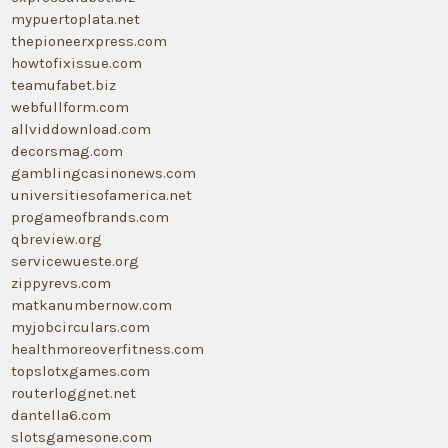
mypuertoplata.net
thepioneerxpress.com
howtofixissue.com
teamufabet.biz
webfullform.com
allviddownload.com
decorsmag.com
gamblingcasinonews.com
universitiesofamerica.net
progameofbrands.com
qbreview.org
servicewueste.org
zippyrevs.com
matkanumbernow.com
myjobcirculars.com
healthmoreoverfitness.com
topslotxgames.com
routerloggnet.net
dantella6.com
slotsgamesone.com