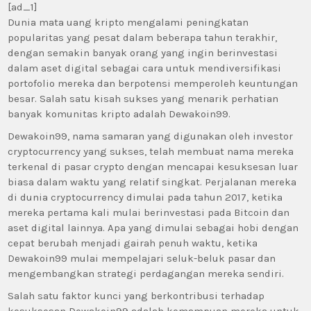
[ad_1]
Dunia mata uang kripto mengalami peningkatan
popularitas yang pesat dalam beberapa tahun terakhir,
dengan semakin banyak orang yang ingin berinvestasi
dalam aset digital sebagai cara untuk mendiversifikasi
portofolio mereka dan berpotensi memperoleh keuntungan
besar. Salah satu kisah sukses yang menarik perhatian
banyak komunitas kripto adalah Dewakoin99.
Dewakoin99, nama samaran yang digunakan oleh investor
cryptocurrency yang sukses, telah membuat nama mereka
terkenal di pasar crypto dengan mencapai kesuksesan luar
biasa dalam waktu yang relatif singkat. Perjalanan mereka
di dunia cryptocurrency dimulai pada tahun 2017, ketika
mereka pertama kali mulai berinvestasi pada Bitcoin dan
aset digital lainnya. Apa yang dimulai sebagai hobi dengan
cepat berubah menjadi gairah penuh waktu, ketika
Dewakoin99 mulai mempelajari seluk-beluk pasar dan
mengembangkan strategi perdagangan mereka sendiri.
Salah satu faktor kunci yang berkontribusi terhadap