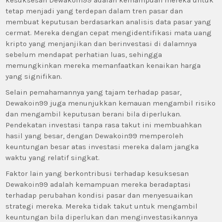
kesuksesan Dewakoin99 adalah kemampuan mereka untuk
tetap menjadi yang terdepan dalam tren pasar dan
membuat keputusan berdasarkan analisis data pasar yang
cermat. Mereka dengan cepat mengidentifikasi mata uang
kripto yang menjanjikan dan berinvestasi di dalamnya
sebelum mendapat perhatian luas, sehingga
memungkinkan mereka memanfaatkan kenaikan harga
yang signifikan.
Selain pemahamannya yang tajam terhadap pasar,
Dewakoin99 juga menunjukkan kemauan mengambil risiko
dan mengambil keputusan berani bila diperlukan.
Pendekatan investasi tanpa rasa takut ini membuahkan
hasil yang besar, dengan Dewakoin99 memperoleh
keuntungan besar atas investasi mereka dalam jangka
waktu yang relatif singkat.
Faktor lain yang berkontribusi terhadap kesuksesan
Dewakoin99 adalah kemampuan mereka beradaptasi
terhadap perubahan kondisi pasar dan menyesuaikan
strategi mereka. Mereka tidak takut untuk mengambil
keuntungan bila diperlukan dan menginvestasikannya