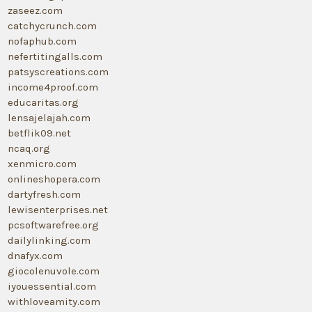
zaseez.com
catchycrunch.com
nofaphub.com
nefertitingalls.com
patsyscreations.com
income4proof.com
educaritas.org
lensajelajah.com
betflik09.net
ncaq.org
xenmicro.com
onlineshopera.com
dartyfresh.com
lewisenterprises.net
pcsoftwarefree.org
dailylinking.com
dnafyx.com
giocolenuvole.com
iyouessential.com
withloveamity.com