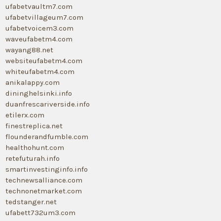
ufabetvaultm7.com
ufabetvillageum7.com
ufabetvoicem3.com
waveufabetm4.com
wayang88.net
websiteufabetm4.com
whiteufabetm4.com
anikalappy.com
dininghelsinki.info
duanfrescariverside.info
etilerx.com
finestreplica.net
flounderandfumble.com
healthohunt.com
retefuturah.info
smartinvestinginfo.info
technewsalliance.com
technonetmarket.com
tedstanger.net
ufabett732um3.com