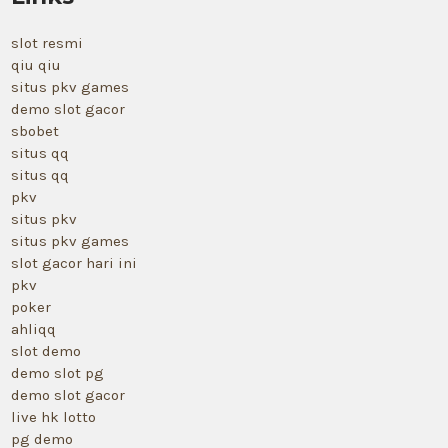
slot resmi
qiu qiu
situs pkv games
demo slot gacor
sbobet
situs qq
situs qq
pkv
situs pkv
situs pkv games
slot gacor hari ini
pkv
poker
ahliqq
slot demo
demo slot pg
demo slot gacor
live hk lotto
pg demo