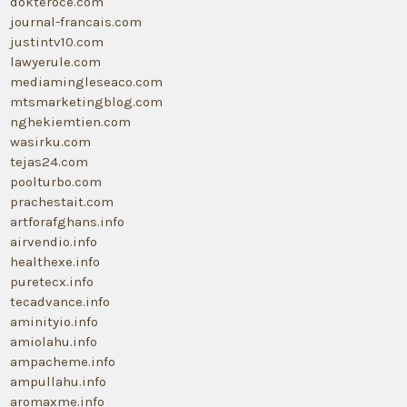
dokteroce.com
journal-francais.com
justintv10.com
lawyerule.com
mediamingleseaco.com
mtsmarketingblog.com
nghekiemtien.com
wasirku.com
tejas24.com
poolturbo.com
prachestait.com
artforafghans.info
airvendio.info
healthexe.info
puretecx.info
tecadvance.info
aminityio.info
amiolahu.info
ampacheme.info
ampullahu.info
aromaxme.info