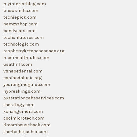
myinteriorblog.com
bnewsindia.com
techiepick.com
bamzyshop.com
pondycars.com
techonfutures.com
techoologic.com
raspberryketonescanada.org
medihealthrules.com
usathrill.com
vshapedental.com
canfandalucia.org
yourengineguide.com
nybreakings.com
outstationcabsservices.com
thekrtagy.com
xchangeindia.com
coolmicrotech.com
dreamhousehack.com
the-techteacher.com