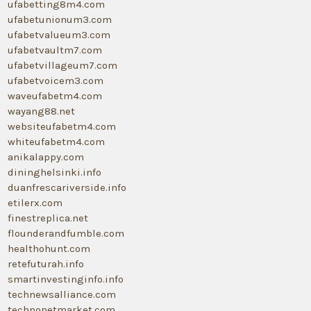
ufabetting8m4.com
ufabetunionum3.com
ufabetvalueum3.com
ufabetvaultm7.com
ufabetvillageum7.com
ufabetvoicem3.com
waveufabetm4.com
wayang88.net
websiteufabetm4.com
whiteufabetm4.com
anikalappy.com
dininghelsinki.info
duanfrescariverside.info
etilerx.com
finestreplica.net
flounderandfumble.com
healthohunt.com
retefuturah.info
smartinvestinginfo.info
technewsalliance.com
technonetmarket.com