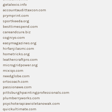
getalexio.info
accountaudittaxcon.com
prymprint.com
sportkeeda.org
besttimespend.com
careandcure.biz
cogniyo.com
easymagazines.org
hirfanjilasmi.com
hometricks.org
leathercraftpro.com
microgridpower.org
mixiqo.com
needglobe.com
ortocoach.com
passionawe.com
pittsburghpaintingprofessionals.com
plumberryworks.com
psychoterapiawioletanowak.com
quickultimate.com