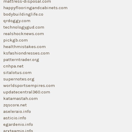
mattress-disposal.com
happyflooringandcabinets.com
bodybuildinglife.co
qrdoggy.com
technologygud.com
realshocknews.com
pickgb.com
healthmistakes.com
ksfashiondresses.com
patterntrader.org
cnhpa.net
sitalotus.com
supernotes.org
worldsportsempires.com
updatecentral360.com
katamastah.com
zqscore.net
aseleraio.info
asticio.info
egardenio.info
arxteamio.info