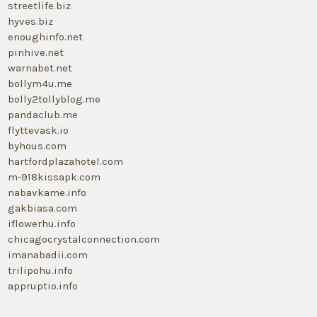
streetlife.biz
hyves.biz
enoughinfo.net
pinhive.net
warnabet.net
bollym4u.me
bolly2tollyblog.me
pandaclub.me
flyttevask.io
byhous.com
hartfordplazahotel.com
m-918kissapk.com
nabavkame.info
gakbiasa.com
iflowerhu.info
chicagocrystalconnection.com
imanabadii.com
trilipohu.info
appruptio.info