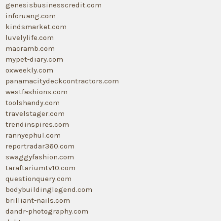
genesisbusinesscredit.com
inforuang.com
kindsmarket.com
luvelylife.com
macramb.com
mypet-diary.com
oxweekly.com
panamacitydeckcontractors.com
westfashions.com
toolshandy.com
travelstager.com
trendinspires.com
rannyephul.com
reportradar360.com
swaggyfashion.com
taraftariumtv10.com
questionquery.com
bodybuildinglegend.com
brilliant-nails.com
dandr-photography.com