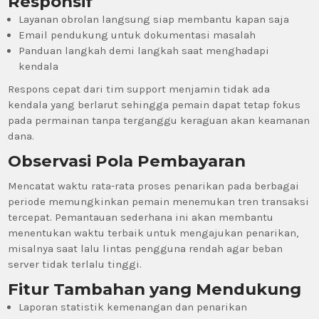
Responsif
Layanan obrolan langsung siap membantu kapan saja
Email pendukung untuk dokumentasi masalah
Panduan langkah demi langkah saat menghadapi
kendala
Respons cepat dari tim support menjamin tidak ada
kendala yang berlarut sehingga pemain dapat tetap fokus
pada permainan tanpa terganggu keraguan akan keamanan
dana.
Observasi Pola Pembayaran
Mencatat waktu rata-rata proses penarikan pada berbagai
periode memungkinkan pemain menemukan tren transaksi
tercepat. Pemantauan sederhana ini akan membantu
menentukan waktu terbaik untuk mengajukan penarikan,
misalnya saat lalu lintas pengguna rendah agar beban
server tidak terlalu tinggi.
Fitur Tambahan yang Mendukung
Laporan statistik kemenangan dan penarikan