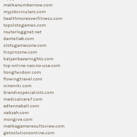
matkanumbernow.com
myjobcirculars.com
healthmoreoverfitness.com
topslotxgames.com
routerloggnet.net
dantella6.com
slotsgamesone.com
hispinzone.com
kalyanbazarnights.com
top-online-casino-usa.com
honghuidoor.com
flowingtravel.com
nineniki.com
brandiospecialists.com
medicalcare7.com
adtennaball.com
nabzah.com
mongive.com
matkagameresultsview.com
getsolutionsonline.com