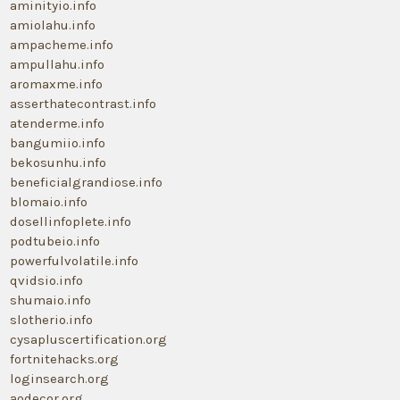
aminityio.info
amiolahu.info
ampacheme.info
ampullahu.info
aromaxme.info
asserthatecontrast.info
atenderme.info
bangumiio.info
bekosunhu.info
beneficialgrandiose.info
blomaio.info
dosellinfoplete.info
podtubeio.info
powerfulvolatile.info
qvidsio.info
shumaio.info
slotherio.info
cysapluscertification.org
fortnitehacks.org
loginsearch.org
aodecor.org