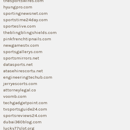
thesportswires.com
hyungpro.com
sportingnewsnet.com
sportstime24day.com
sporteslive.com
theblingblingshields.com
pinkfrenchtipnails.com
newgamestv.com
sportsgallerys.com
sportsmirrors.net
datasports.net
atasehirescortu.net
engineeringtechub.com
jerryescorts.com
attorneylegal.co
voomb.com
techgadgetpoint.com
tvsportsguide24.com
sportsreviews24.com
dubai360blog.com
lucky77slot.org