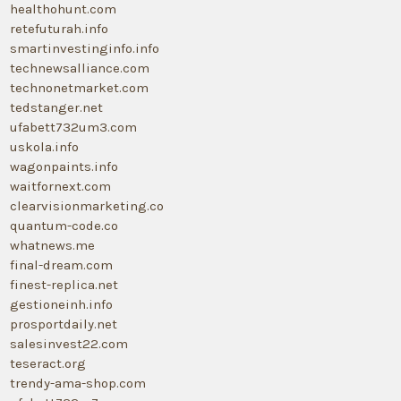
healthohunt.com
retefuturah.info
smartinvestinginfo.info
technewsalliance.com
technonetmarket.com
tedstanger.net
ufabett732um3.com
uskola.info
wagonpaints.info
waitfornext.com
clearvisionmarketing.co
quantum-code.co
whatnews.me
final-dream.com
finest-replica.net
gestioneinh.info
prosportdaily.net
salesinvest22.com
teseract.org
trendy-ama-shop.com