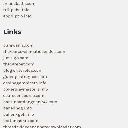
imanabadii.com
trilipohu.info
appruptio.info
Links
punjwanis.com
the-parcs-clematiscondos.com
jusu-gb.com
thecarepet.com
blogwriterplus.com
guestpostingseo.com
casinogambitpro.info
pokerplaymasters.info
courseoncourse.com
bantinbatdongsan247.com
bahednog.info
bahenxgek.info
pertamaskre.com
threadsvideoandphotodownloader.com