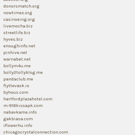
donorsmatch.org
nowtimes.org
casinoeing.org
livemocha.biz
streetlife.biz
hyves.biz
enoughinfo.net
pinhive.net
warnabet.net
bollym4u.me
bolly2tollyblog.me
pandaclub.me
flyttevask.io
byhous.com
hartfordplazahotel.com
m-918kissapk.com
nabavkame.info
gakbiasa.com
iflowerhu.info
chicagocrystalconnection.com