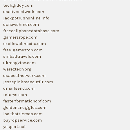
techgiddy.com
usalivenetwork.com
jackpotrushonline.info
ucnewshindi.com
freecellphonedatabase.com
gamersrope.com
exellewebmedia.com
free-gamestop.com
sinbadtravels.com
ukmagzine.com
wareztech.org
usabestnetwork.com
jessepinkmanoutfit.com
umailsend.com
retarys.com
fasterformationcpf.com
goldensnuggles.com
lookbattlemap.com
buyrdpservice.com
yesport.net