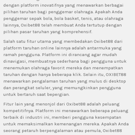
dengan platform inovatifnya yang menawarkan berbagai
pilihan taruhan bagi penggemar olahraga. Apakah Anda
penggemar sepak bola, bola basket, tenis, atau olahraga
lainnya, Oxibet88 telah membuat Anda tertutup dengan
pilihan pasar taruhan yang komprehensif.
Salah satu fitur utama yang membedakan Oxibet88 dari
platform taruhan online lainnya adalah antarmuka yang
ramah pengguna. Platform ini dirancang agar mudah
dinavigasi, membuatnya sederhana bagi pengguna untuk
menemukan olahraga favorit mereka dan menempatkan
taruhan dengan hanya beberapa klik. Selain itu, OXIBET88
menawarkan pengalaman taruhan yang mulus di desktop
dan perangkat seluler, yang memungkinkan pengguna
untuk bertaruh saat bepergian.
Fitur lain yang menonjol dari Oxibet88 adalah peluang
kompetitifnya. Platform ini menawarkan beberapa peluang
terbaik di industri ini, memberi pengguna kesempatan
untuk memaksimalkan kemenangan mereka. Apakah Anda
seorang petaruh berpengalaman atau pemula, Oxibet88