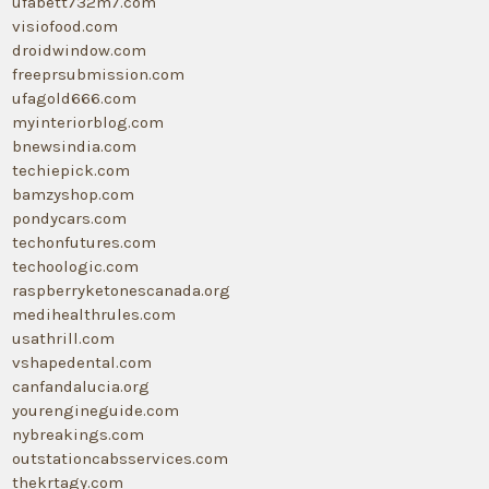
ufabett732m7.com
visiofood.com
droidwindow.com
freeprsubmission.com
ufagold666.com
myinteriorblog.com
bnewsindia.com
techiepick.com
bamzyshop.com
pondycars.com
techonfutures.com
techoologic.com
raspberryketonescanada.org
medihealthrules.com
usathrill.com
vshapedental.com
canfandalucia.org
yourengineguide.com
nybreakings.com
outstationcabsservices.com
thekrtagy.com