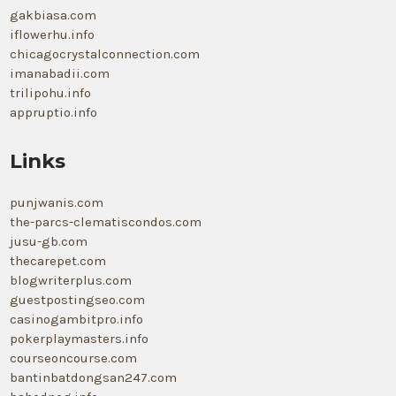
gakbiasa.com
iflowerhu.info
chicagocrystalconnection.com
imanabadii.com
trilipohu.info
appruptio.info
Links
punjwanis.com
the-parcs-clematiscondos.com
jusu-gb.com
thecarepet.com
blogwriterplus.com
guestpostingseo.com
casinogambitpro.info
pokerplaymasters.info
courseoncourse.com
bantinbatdongsan247.com