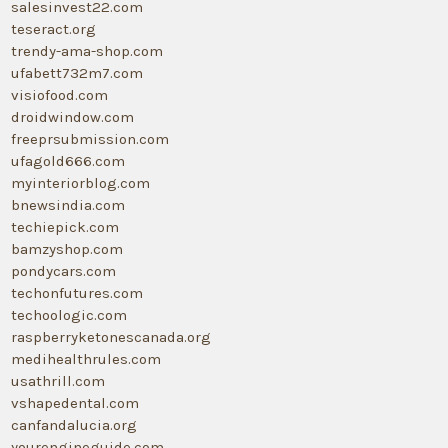
salesinvest22.com
teseract.org
trendy-ama-shop.com
ufabett732m7.com
visiofood.com
droidwindow.com
freeprsubmission.com
ufagold666.com
myinteriorblog.com
bnewsindia.com
techiepick.com
bamzyshop.com
pondycars.com
techonfutures.com
techoologic.com
raspberryketonescanada.org
medihealthrules.com
usathrill.com
vshapedental.com
canfandalucia.org
yourengineguide.com