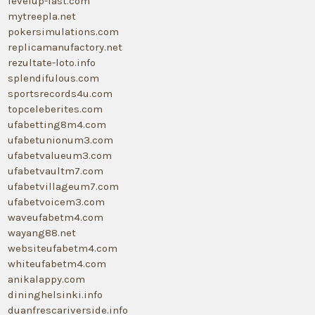
levelup-fast.com
mytreepla.net
pokersimulations.com
replicamanufactory.net
rezultate-loto.info
splendifulous.com
sportsrecords4u.com
topceleberites.com
ufabetting8m4.com
ufabetunionum3.com
ufabetvalueum3.com
ufabetvaultm7.com
ufabetvillageum7.com
ufabetvoicem3.com
waveufabetm4.com
wayang88.net
websiteufabetm4.com
whiteufabetm4.com
anikalappy.com
dininghelsinki.info
duanfrescariverside.info