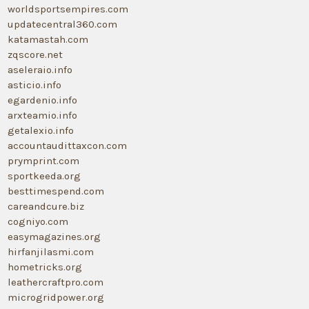
worldsportsempires.com
updatecentral360.com
katamastah.com
zqscore.net
aseleraio.info
asticio.info
egardenio.info
arxteamio.info
getalexio.info
accountaudittaxcon.com
prymprint.com
sportkeeda.org
besttimespend.com
careandcure.biz
cogniyo.com
easymagazines.org
hirfanjilasmi.com
hometricks.org
leathercraftpro.com
microgridpower.org