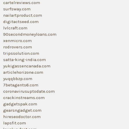
cartelreviews.com
surfsway.com
nailartproduct.com
digitactseed.com
lvlcraft.com
90secondmoneyloans.com
xenmicro.com
rodrovers.com
tripssolution.com
satta-king-india.com
yukigassencanada.com
articlehorizone.com
yuqqbbzp.com
7betagents6.com
coronavirusuptodate.com
crackinstreams.com
gadgetspak.com
gearsngadget.com
hireseodoctor.com
lapsfit.com