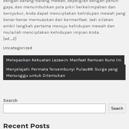
dengan barang-barang mewah, bepergian dengan penuh
gaya, dan menumbuhkan pola pikir berkelimpahan dan
bersyukur, Anda dapat menciptakan kehidupan mewah yang
benar-benar memuaskan dan bermanfaat. Jadi silakan
ambil langkah pertama menuju kehidupan mewah dan
mulailah menciptakan kehidupan impian Anda.
[ad_2]
Uncategorized
Post
Melepaskan Kekuatan Lazawin: Manfaat Ramuan Kuno Ini
navigation
Menjelajahi Permata Tersembunyi Pulau88: Surga yang
Menunggu untuk Ditemukan
Search
Search
Recent Posts