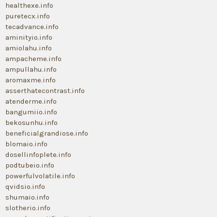
healthexe.info
puretecx.info
tecadvance.info
aminityio.info
amiolahu.info
ampacheme.info
ampullahu.info
aromaxme.info
asserthatecontrast.info
atenderme.info
bangumiio.info
bekosunhu.info
beneficialgrandiose.info
blomaio.info
dosellinfoplete.info
podtubeio.info
powerfulvolatile.info
qvidsio.info
shumaio.info
slotherio.info