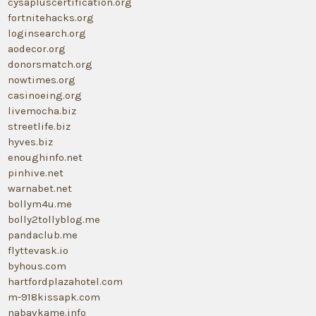
cysapluscertification.org
fortnitehacks.org
loginsearch.org
aodecor.org
donorsmatch.org
nowtimes.org
casinoeing.org
livemocha.biz
streetlife.biz
hyves.biz
enoughinfo.net
pinhive.net
warnabet.net
bollym4u.me
bolly2tollyblog.me
pandaclub.me
flyttevask.io
byhous.com
hartfordplazahotel.com
m-918kissapk.com
nabavkame.info