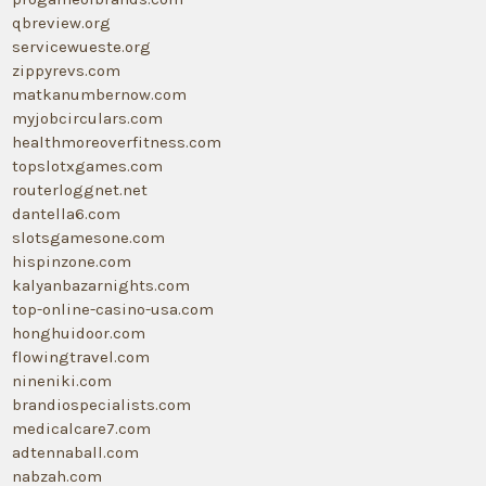
qbreview.org
servicewueste.org
zippyrevs.com
matkanumbernow.com
myjobcirculars.com
healthmoreoverfitness.com
topslotxgames.com
routerloggnet.net
dantella6.com
slotsgamesone.com
hispinzone.com
kalyanbazarnights.com
top-online-casino-usa.com
honghuidoor.com
flowingtravel.com
nineniki.com
brandiospecialists.com
medicalcare7.com
adtennaball.com
nabzah.com