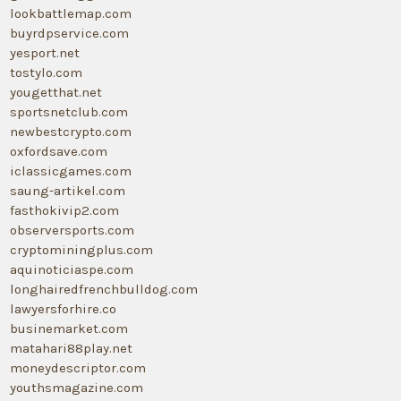
lookbattlemap.com
buyrdpservice.com
yesport.net
tostylo.com
yougetthat.net
sportsnetclub.com
newbestcrypto.com
oxfordsave.com
iclassicgames.com
saung-artikel.com
fasthokivip2.com
observersports.com
cryptominingplus.com
aquinoticiaspe.com
longhairedfrenchbulldog.com
lawyersforhire.co
businemarket.com
matahari88play.net
moneydescriptor.com
youthsmagazine.com