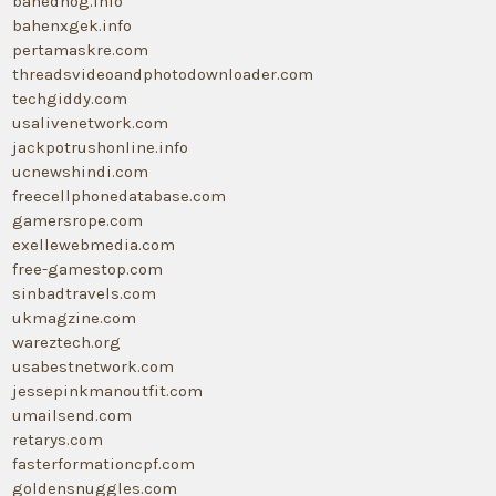
bahednog.info
bahenxgek.info
pertamaskre.com
threadsvideoandphotodownloader.com
techgiddy.com
usalivenetwork.com
jackpotrushonline.info
ucnewshindi.com
freecellphonedatabase.com
gamersrope.com
exellewebmedia.com
free-gamestop.com
sinbadtravels.com
ukmagzine.com
wareztech.org
usabestnetwork.com
jessepinkmanoutfit.com
umailsend.com
retarys.com
fasterformationcpf.com
goldensnuggles.com