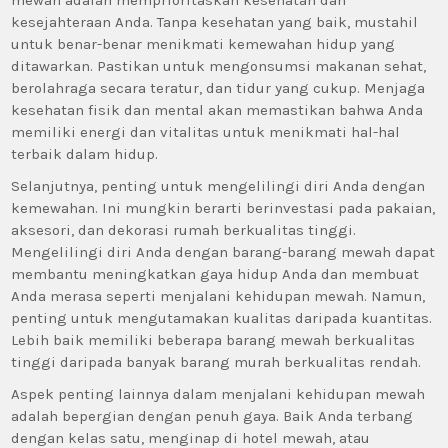
mewah adalah memprioritaskan kesehatan dan
kesejahteraan Anda. Tanpa kesehatan yang baik, mustahil
untuk benar-benar menikmati kemewahan hidup yang
ditawarkan. Pastikan untuk mengonsumsi makanan sehat,
berolahraga secara teratur, dan tidur yang cukup. Menjaga
kesehatan fisik dan mental akan memastikan bahwa Anda
memiliki energi dan vitalitas untuk menikmati hal-hal
terbaik dalam hidup.
Selanjutnya, penting untuk mengelilingi diri Anda dengan
kemewahan. Ini mungkin berarti berinvestasi pada pakaian,
aksesori, dan dekorasi rumah berkualitas tinggi.
Mengelilingi diri Anda dengan barang-barang mewah dapat
membantu meningkatkan gaya hidup Anda dan membuat
Anda merasa seperti menjalani kehidupan mewah. Namun,
penting untuk mengutamakan kualitas daripada kuantitas.
Lebih baik memiliki beberapa barang mewah berkualitas
tinggi daripada banyak barang murah berkualitas rendah.
Aspek penting lainnya dalam menjalani kehidupan mewah
adalah bepergian dengan penuh gaya. Baik Anda terbang
dengan kelas satu, menginap di hotel mewah, atau