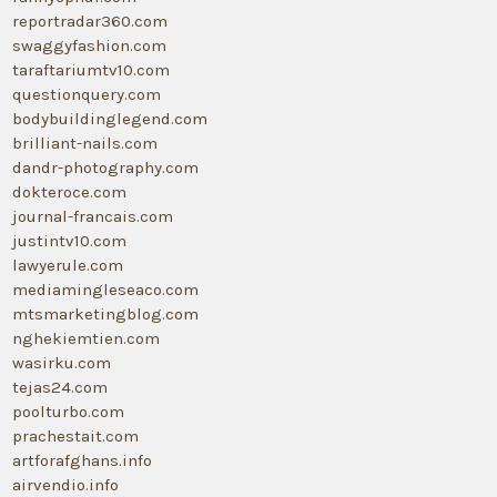
reportradar360.com
swaggyfashion.com
taraftariumtv10.com
questionquery.com
bodybuildinglegend.com
brilliant-nails.com
dandr-photography.com
dokteroce.com
journal-francais.com
justintv10.com
lawyerule.com
mediamingleseaco.com
mtsmarketingblog.com
nghekiemtien.com
wasirku.com
tejas24.com
poolturbo.com
prachestait.com
artforafghans.info
airvendio.info