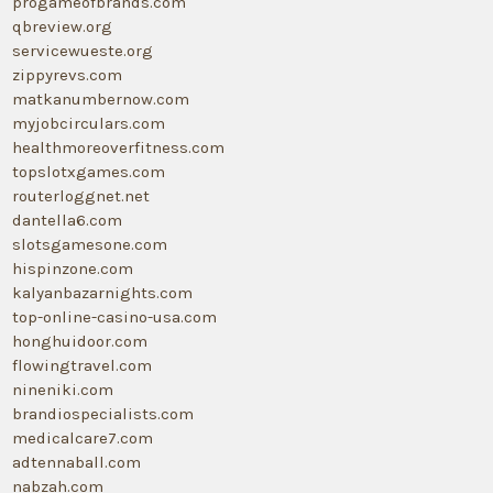
progameofbrands.com
qbreview.org
servicewueste.org
zippyrevs.com
matkanumbernow.com
myjobcirculars.com
healthmoreoverfitness.com
topslotxgames.com
routerloggnet.net
dantella6.com
slotsgamesone.com
hispinzone.com
kalyanbazarnights.com
top-online-casino-usa.com
honghuidoor.com
flowingtravel.com
nineniki.com
brandiospecialists.com
medicalcare7.com
adtennaball.com
nabzah.com