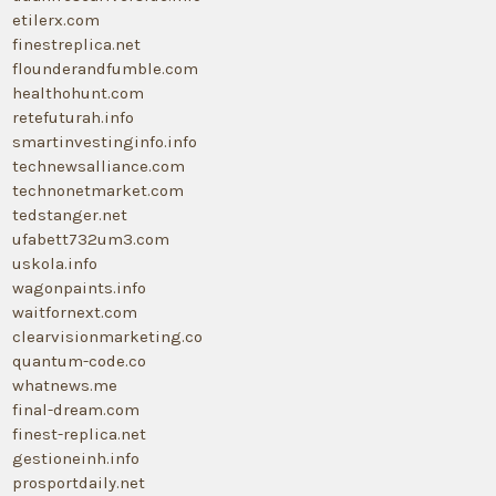
etilerx.com
finestreplica.net
flounderandfumble.com
healthohunt.com
retefuturah.info
smartinvestinginfo.info
technewsalliance.com
technonetmarket.com
tedstanger.net
ufabett732um3.com
uskola.info
wagonpaints.info
waitfornext.com
clearvisionmarketing.co
quantum-code.co
whatnews.me
final-dream.com
finest-replica.net
gestioneinh.info
prosportdaily.net