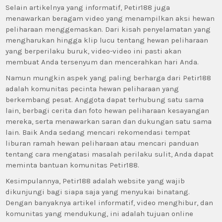
Selain artikelnya yang informatif, Petir188 juga
menawarkan beragam video yang menampilkan aksi hewan
peliharaan menggemaskan. Dari kisah penyelamatan yang
mengharukan hingga klip lucu tentang hewan peliharaan
yang berperilaku buruk, video-video ini pasti akan
membuat Anda tersenyum dan mencerahkan hari Anda.
Namun mungkin aspek yang paling berharga dari Petir188
adalah komunitas pecinta hewan peliharaan yang
berkembang pesat. Anggota dapat terhubung satu sama
lain, berbagi cerita dan foto hewan peliharaan kesayangan
mereka, serta menawarkan saran dan dukungan satu sama
lain. Baik Anda sedang mencari rekomendasi tempat
liburan ramah hewan peliharaan atau mencari panduan
tentang cara mengatasi masalah perilaku sulit, Anda dapat
meminta bantuan komunitas Petir188.
Kesimpulannya, Petir188 adalah website yang wajib
dikunjungi bagi siapa saja yang menyukai binatang.
Dengan banyaknya artikel informatif, video menghibur, dan
komunitas yang mendukung, ini adalah tujuan online