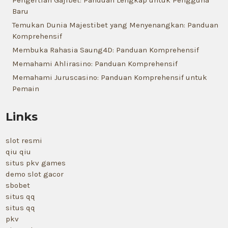
Pengertian Gajibet: Panduan Lengkap untuk Pengguna
Baru
Temukan Dunia Majestibet yang Menyenangkan: Panduan
Komprehensif
Membuka Rahasia Saung4D: Panduan Komprehensif
Memahami Ahlirasino: Panduan Komprehensif
Memahami Juruscasino: Panduan Komprehensif untuk
Pemain
Links
slot resmi
qiu qiu
situs pkv games
demo slot gacor
sbobet
situs qq
situs qq
pkv