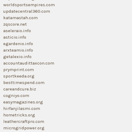
worldsportsempires.com
updatecentral360.com
katamastah.com
zqscore.net
aseleraio.info
asticio.info
egardenio.info
arxteamio.info
getalexio.info
accountaudittaxcon.com
prymprint.com
sportkeeda.org
besttimespend.com
careandcure.biz
cogniyo.com
easymagazines.org
hirfanjilasmi.com
hometricks.org
leathercraftpro.com
microgridpower.org