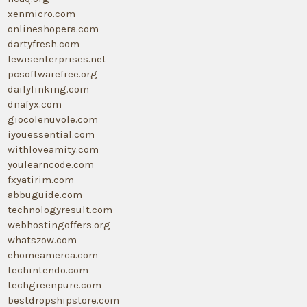
xenmicro.com
onlineshopera.com
dartyfresh.com
lewisenterprises.net
pcsoftwarefree.org
dailylinking.com
dnafyx.com
giocolenuvole.com
iyouessential.com
withloveamity.com
youlearncode.com
fxyatirim.com
abbuguide.com
technologyresult.com
webhostingoffers.org
whatszow.com
ehomeamerca.com
techintendo.com
techgreenpure.com
bestdropshipstore.com