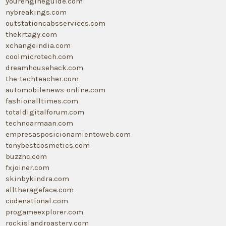
yourengineguide.com
nybreakings.com
outstationcabsservices.com
thekrtagy.com
xchangeindia.com
coolmicrotech.com
dreamhousehack.com
the-techteacher.com
automobilenews-online.com
fashionalltimes.com
totaldigitalforum.com
technoarmaan.com
empresasposicionamientoweb.com
tonybestcosmetics.com
buzznc.com
fxjoiner.com
skinbykindra.com
alltherageface.com
codenational.com
progameexplorer.com
rockislandroastery.com