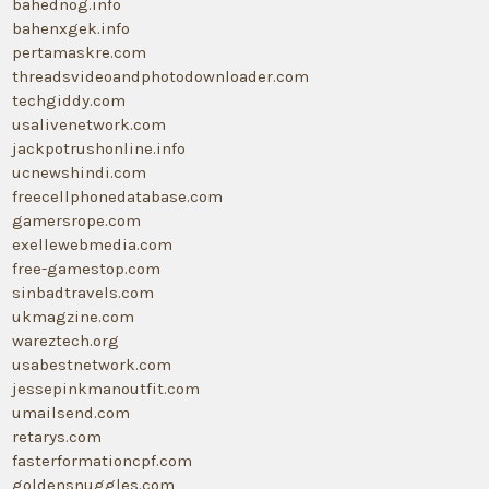
bahednog.info
bahenxgek.info
pertamaskre.com
threadsvideoandphotodownloader.com
techgiddy.com
usalivenetwork.com
jackpotrushonline.info
ucnewshindi.com
freecellphonedatabase.com
gamersrope.com
exellewebmedia.com
free-gamestop.com
sinbadtravels.com
ukmagzine.com
wareztech.org
usabestnetwork.com
jessepinkmanoutfit.com
umailsend.com
retarys.com
fasterformationcpf.com
goldensnuggles.com