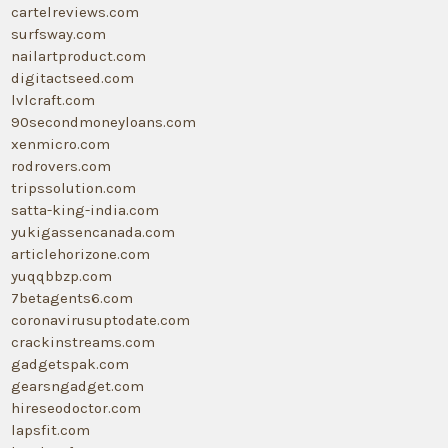
cartelreviews.com
surfsway.com
nailartproduct.com
digitactseed.com
lvlcraft.com
90secondmoneyloans.com
xenmicro.com
rodrovers.com
tripssolution.com
satta-king-india.com
yukigassencanada.com
articlehorizone.com
yuqqbbzp.com
7betagents6.com
coronavirusuptodate.com
crackinstreams.com
gadgetspak.com
gearsngadget.com
hireseodoctor.com
lapsfit.com