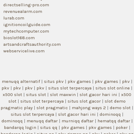
directselling-pro.com
revenuealarm.com
lurab.com
ignitioncoilguide.com
mytechcomputer.com
bioslot168.com
artsandcraftsauthority.com
webservicelive.com
menuqq alternatif
|
situs pkv
|
pkv games
|
pkv games
|
pkv
|
pkv
|
pkv
|
pkv
|
pkv
|
situs slot terpercaya
|
situs slot online
|
x500 slot
|
situs slot
|
slot maxwin
|
slot gacor hari ini
|
x500
slot
|
situs slot terpercaya
|
situs slot gacor
|
slot demo
pragmatic play
|
slot pragmatic
|
mahjong ways 2
|
demo slot
|
situs slot terpercaya
|
slot gacor hari ini
|
dominoqq
|
dominoqq
|
menuqq daftar
|
murniqq daftar
|
hematqq daftar
|
bandarqq login
|
situs qq
|
pkv games
|
pkv games
|
poker
|