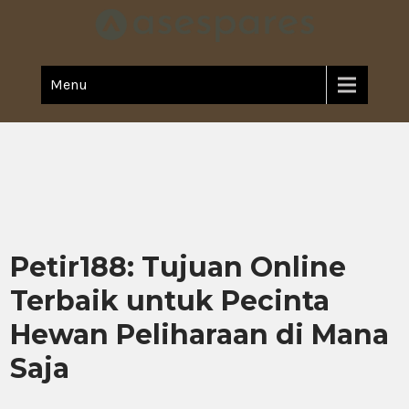
Skip
to
content
Mainkan slot X1000 dari PG Soft malam ini untuk peluang maxwin besar.
Slot PG Soft Gacor Malam
Slot gacor ini menawarkan RTP terbaik untuk hasil maksimal.
Menu
Ini, Slot X1000 dengan RTP
Terbaik
Petir188: Tujuan Online
Terbaik untuk Pecinta
Hewan Peliharaan di Mana
Saja