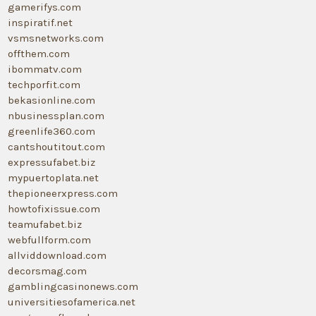
gamerifys.com
inspiratif.net
vsmsnetworks.com
offthem.com
ibommatv.com
techporfit.com
bekasionline.com
nbusinessplan.com
greenlife360.com
cantshoutitout.com
expressufabet.biz
mypuertoplata.net
thepioneerxpress.com
howtofixissue.com
teamufabet.biz
webfullform.com
allviddownload.com
decorsmag.com
gamblingcasinonews.com
universitiesofamerica.net