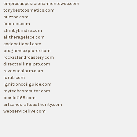
empresasposicionamientoweb.com
tonybestcosmetics.com
buzznc.com
fxjoiner.com
skinbykindra.com
alltherageface.com
codenational.com
progameexplorer.com
rockislandroastery.com
directselling-pro.com
revenuealarm.com
lurab.com
ignitioncoilguide.com
mytechcomputer.com
bioslot168.com
artsandcraftsauthority.com
webservicelive.com