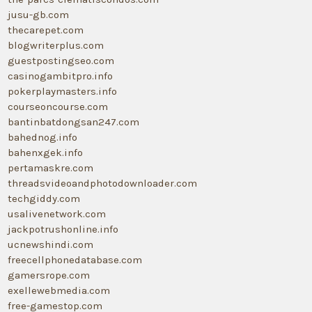
jusu-gb.com
thecarepet.com
blogwriterplus.com
guestpostingseo.com
casinogambitpro.info
pokerplaymasters.info
courseoncourse.com
bantinbatdongsan247.com
bahednog.info
bahenxgek.info
pertamaskre.com
threadsvideoandphotodownloader.com
techgiddy.com
usalivenetwork.com
jackpotrushonline.info
ucnewshindi.com
freecellphonedatabase.com
gamersrope.com
exellewebmedia.com
free-gamestop.com