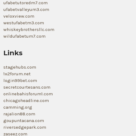
ufabetutoredm7.com
ufabetvalleyum3.com
veloxview.com
westufabetm3.com
whiskeybrothersllc.com
wildufabetum7.com
Links
stagehubs.com
1x2forum.net
login99bet.com
secretcourtesans.com
onlinebahisforum1.com
chicagoheadline.com
camming.org
rajalion88.com
goupuntacana.com
riversedgepark.com
zaseez.com