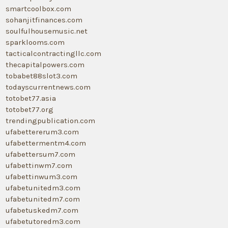
smartcoolbox.com
sohanjitfinances.com
soulfulhousemusic.net
sparklooms.com
tacticalcontractingllc.com
thecapitalpowers.com
tobabet88slot3.com
todayscurrentnews.com
totobet77.asia
totobet77.org
trendingpublication.com
ufabettererum3.com
ufabettermentm4.com
ufabettersum7.com
ufabettinwm7.com
ufabettinwum3.com
ufabetunitedm3.com
ufabetunitedm7.com
ufabetuskedm7.com
ufabetutoredm3.com