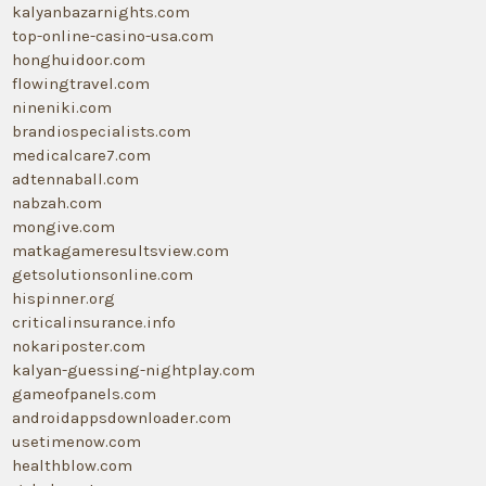
kalyanbazarnights.com
top-online-casino-usa.com
honghuidoor.com
flowingtravel.com
nineniki.com
brandiospecialists.com
medicalcare7.com
adtennaball.com
nabzah.com
mongive.com
matkagameresultsview.com
getsolutionsonline.com
hispinner.org
criticalinsurance.info
nokariposter.com
kalyan-guessing-nightplay.com
gameofpanels.com
androidappsdownloader.com
usetimenow.com
healthblow.com