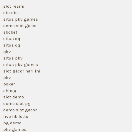
slot resmi
qiu qiu
situs pkv games
demo slot gacor
sbobet
situs qq
situs qq
pkv
situs pkv
situs pkv games
slot gacor hari ini
pkv
poker
ahliqq
slot demo
demo slot pg
demo slot gacor
live hk lotto
pg demo
pkv games