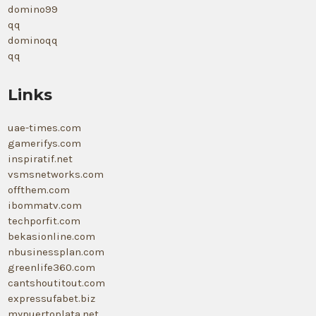
domino99
qq
dominoqq
qq
Links
uae-times.com
gamerifys.com
inspiratif.net
vsmsnetworks.com
offthem.com
ibommatv.com
techporfit.com
bekasionline.com
nbusinessplan.com
greenlife360.com
cantshoutitout.com
expressufabet.biz
mypuertoplata.net