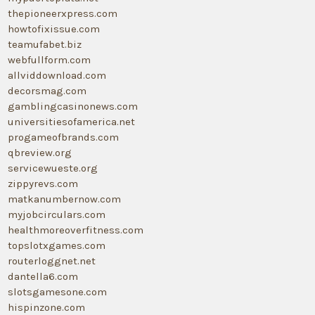
thepioneerxpress.com
howtofixissue.com
teamufabet.biz
webfullform.com
allviddownload.com
decorsmag.com
gamblingcasinonews.com
universitiesofamerica.net
progameofbrands.com
qbreview.org
servicewueste.org
zippyrevs.com
matkanumbernow.com
myjobcirculars.com
healthmoreoverfitness.com
topslotxgames.com
routerloggnet.net
dantella6.com
slotsgamesone.com
hispinzone.com