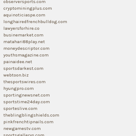
observersports.com
cryptominingplus.com
aquinoticiaspe.com
longhairedfrenchbulldog.com
lawyersforhire.co
businemarket.com
matahari88play.net
moneydescriptor.com
youthsmagazine.com
painaidee.net
sportsdarkest.com
webtoon.biz
thesportswires.com
hyungpro.com
sportingnewsnet.com
sportstime24day.com
sporteslive.com
theblingblingshields.com
pinkfrenchtipnails.com
newgamestv.com
sportsgallerys.com