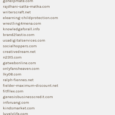
gohelpmate.com
rajdhani-satta-matka.com
writerscraft.net
elearning-childprotection.com
wrestling4mena.com
knowledgeforall.info
brand2lastio.com
usadigitalservices.com
socialhoppers.com
creativedream.net
n2315.com
getwebonline.com
onlyfansheaven.com
lky08.com
ralph-fiennes.net
fielder-maximum-discount.net
fitfllex.com
genesisbusinesscredit.com
inforuang.com
kindsmarket.com
luvelylife.com