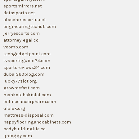
sportsmirrors.net
datasports.net
atasehirescortu.net
engineeringtechub.com
jerryescorts.com
attorneylegal.co
voomb.com
techgadgetpoint.com
tvsportsguide24.com
sportsreviews24.com
dubai360blog.com
lucky77slot.org
growmefast.com
mahkotahokislot.com
onlinecancerpharm.com
ufalek.org
mattress-disposal.com
happyflooringandcabinets.com
bodybuildinglife.co
qrdoggy.com