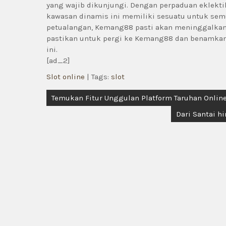
yang wajib dikunjungi. Dengan perpaduan eklektik
kawasan dinamis ini memiliki sesuatu untuk semua
petualangan, Kemang88 pasti akan meninggalkan k
pastikan untuk pergi ke Kemang88 dan benamkan
ini.
[ad_2]
Slot online
| Tags:
slot
Post
Temukan Fitur Unggulan Platform Taruhan Onlin
navigation
Dari Santai 