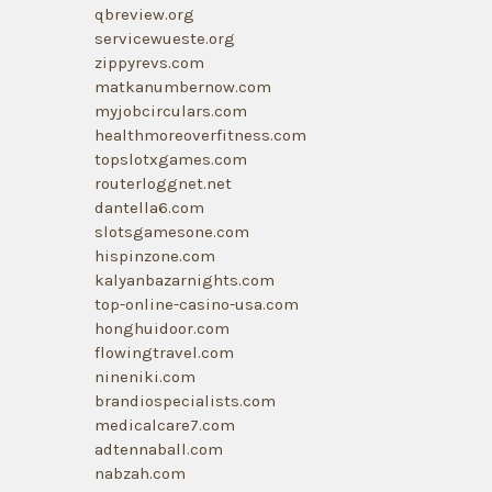
qbreview.org
servicewueste.org
zippyrevs.com
matkanumbernow.com
myjobcirculars.com
healthmoreoverfitness.com
topslotxgames.com
routerloggnet.net
dantella6.com
slotsgamesone.com
hispinzone.com
kalyanbazarnights.com
top-online-casino-usa.com
honghuidoor.com
flowingtravel.com
nineniki.com
brandiospecialists.com
medicalcare7.com
adtennaball.com
nabzah.com