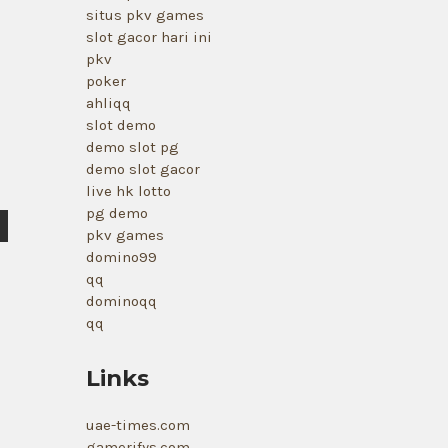
situs pkv games
slot gacor hari ini
pkv
poker
ahliqq
slot demo
demo slot pg
demo slot gacor
live hk lotto
pg demo
pkv games
domino99
qq
dominoqq
qq
Links
uae-times.com
gamerifys.com