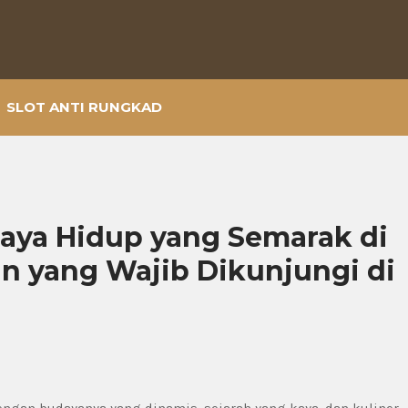
m Ini, Slot X1000 dengan RTP
 besar. Slot gacor ini menawarkan RTP terbaik untuk hasil maksimal.
SLOT ANTI RUNGKAD
aya Hidup yang Semarak di
 yang Wajib Dikunjungi di