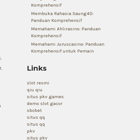
Komprehensif
Membuka Rahasia Saung4D:
Panduan Komprehensif
Memahami Ahlirasino: Panduan
Komprehensif
Memahami Juruscasino: Panduan
Komprehensif untuk Pemain
.
Links
t.
slot resmi
qiu qiu
situs pkv games
demo slot gacor
n
sbobet
situs qq
situs qq
pkv
situs pkv