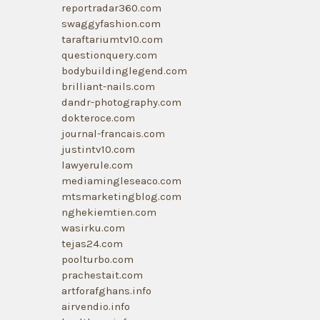
reportradar360.com
swaggyfashion.com
taraftariumtv10.com
questionquery.com
bodybuildinglegend.com
brilliant-nails.com
dandr-photography.com
dokteroce.com
journal-francais.com
justintv10.com
lawyerule.com
mediamingleseaco.com
mtsmarketingblog.com
nghekiemtien.com
wasirku.com
tejas24.com
poolturbo.com
prachestait.com
artforafghans.info
airvendio.info