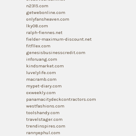
n2315.com
getwebonline.com
onlyfansheaven.com
lky08.com
ralph-fiennes.net
fielder-maximum-discount.net
fitfllex.com
genesisbusinesscredit.com
inforuang.com
kindsmarket.com
luvelylife.com
macramb.com
mypet-diary.com
oxweekly.com
panamacitydeckcontractors.com
westfashions.com
toolshandy.com
travelstager.com
trendinspires.com
rannyephul.com