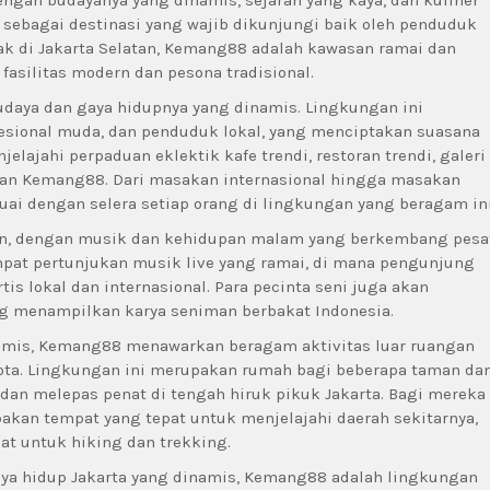
dengan budayanya yang dinamis, sejarah yang kaya, dan kuliner
sebagai destinasi yang wajib dikunjungi baik oleh penduduk
ak di Jakarta Selatan, Kemang88 adalah kawasan ramai dan
asilitas modern dan pesona tradisional.
udaya dan gaya hidupnya yang dinamis. Lingkungan ini
esional muda, dan penduduk lokal, yang menciptakan suasana
lajahi perpaduan eklektik kafe trendi, restoran trendi, galeri
jalan Kemang88. Dari masakan internasional hingga masakan
suai dengan selera setiap orang di lingkungan yang beragam ini
n, dengan musik dan kehidupan malam yang berkembang pesa
empat pertunjukan musik live yang ramai, di mana pengunjung
is lokal dan internasional. Para pecinta seni juga akan
g menampilkan karya seniman berbakat Indonesia.
amis, Kemang88 menawarkan beragam aktivitas luar ruangan
kota. Lingkungan ini merupakan rumah bagi beberapa taman da
dan melepas penat di tengah hiruk pikuk Jakarta. Bagi mereka
kan tempat yang tepat untuk menjelajahi daerah sekitarnya,
at untuk hiking dan trekking.
ya hidup Jakarta yang dinamis, Kemang88 adalah lingkungan