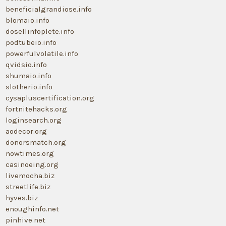
beneficialgrandiose.info
blomaio.info
dosellinfoplete.info
podtubeio.info
powerfulvolatile.info
qvidsio.info
shumaio.info
slotherio.info
cysapluscertification.org
fortnitehacks.org
loginsearch.org
aodecor.org
donorsmatch.org
nowtimes.org
casinoeing.org
livemocha.biz
streetlife.biz
hyves.biz
enoughinfo.net
pinhive.net