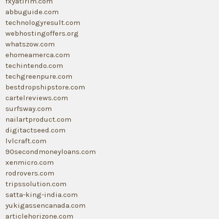
fxyatirim.com
abbuguide.com
technologyresult.com
webhostingoffers.org
whatszow.com
ehomeamerca.com
techintendo.com
techgreenpure.com
bestdropshipstore.com
cartelreviews.com
surfsway.com
nailartproduct.com
digitactseed.com
lvlcraft.com
90secondmoneyloans.com
xenmicro.com
rodrovers.com
tripssolution.com
satta-king-india.com
yukigassencanada.com
articlehorizone.com