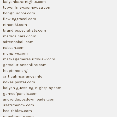
kalyanbazarnights.com
top-online-casino-usa.com
honghuidoor.com
flowingtravel.com
nineniki.com
brandiospecialists.com
medicalcare7.com
adtennaball.com
nabzah.com
mongive.com
matkagameresultsview.com
getsolutionsonline.com
hispinner.org
criticalinsurance.info
nokariposter.com
kalyan-guessing-nightplay.com
gameofpanels.com
androidappsdownloader.com
usetimenow.com
healthblow.com
gohelpmate.com