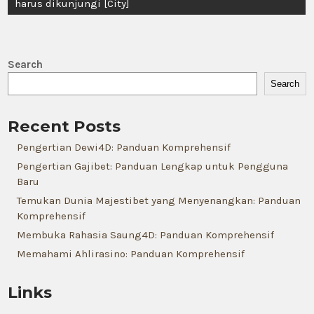
harus dikunjungi [City]
Search
Search
Recent Posts
Pengertian Dewi4D: Panduan Komprehensif
Pengertian Gajibet: Panduan Lengkap untuk Pengguna
Baru
Temukan Dunia Majestibet yang Menyenangkan: Panduan
Komprehensif
Membuka Rahasia Saung4D: Panduan Komprehensif
Memahami Ahlirasino: Panduan Komprehensif
Links