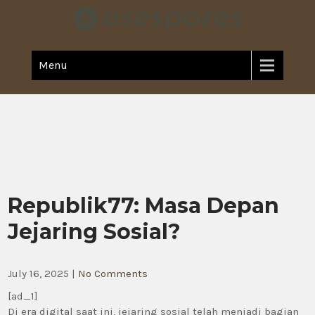
Skip
to
content
Mainkan slot X1000 dari PG Soft malam ini untuk peluang maxwin besar.
Slot PG Soft Gacor Malam
Slot gacor ini menawarkan RTP terbaik untuk hasil maksimal.
Menu
Ini, Slot X1000 dengan RTP
Terbaik
Republik77: Masa Depan
Jejaring Sosial?
July 16, 2025
|
No Comments
[ad_1]
Di era digital saat ini, jejaring sosial telah menjadi bagian