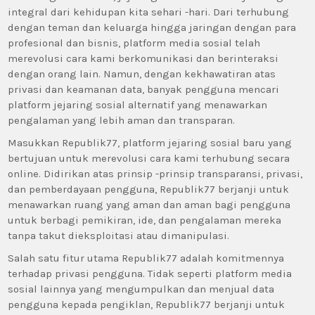
integral dari kehidupan kita sehari -hari. Dari terhubung
dengan teman dan keluarga hingga jaringan dengan para
profesional dan bisnis, platform media sosial telah
merevolusi cara kami berkomunikasi dan berinteraksi
dengan orang lain. Namun, dengan kekhawatiran atas
privasi dan keamanan data, banyak pengguna mencari
platform jejaring sosial alternatif yang menawarkan
pengalaman yang lebih aman dan transparan.
Masukkan Republik77, platform jejaring sosial baru yang
bertujuan untuk merevolusi cara kami terhubung secara
online. Didirikan atas prinsip -prinsip transparansi, privasi,
dan pemberdayaan pengguna, Republik77 berjanji untuk
menawarkan ruang yang aman dan aman bagi pengguna
untuk berbagi pemikiran, ide, dan pengalaman mereka
tanpa takut dieksploitasi atau dimanipulasi.
Salah satu fitur utama Republik77 adalah komitmennya
terhadap privasi pengguna. Tidak seperti platform media
sosial lainnya yang mengumpulkan dan menjual data
pengguna kepada pengiklan, Republik77 berjanji untuk