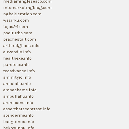
mediamingleseaco.com
mtsmarketingblog.com
nghekiemtien.com
wasirku.com
tejas24.com
poolturbo.com
prachestait.com
artforafghans.info
airvendio.info
healthexe.info
puretecx.info
tecadvance.info
aminityio.info
amiolahu.info
ampacheme.info
ampullahu.info
aromaxme.info
asserthatecontrast.info
atenderme.info
bangumiio.info
bekosunhu.info