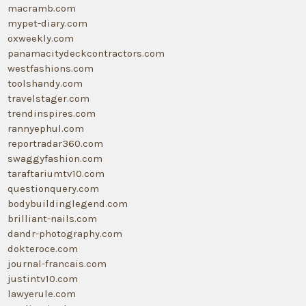
macramb.com
mypet-diary.com
oxweekly.com
panamacitydeckcontractors.com
westfashions.com
toolshandy.com
travelstager.com
trendinspires.com
rannyephul.com
reportradar360.com
swaggyfashion.com
taraftariumtv10.com
questionquery.com
bodybuildinglegend.com
brilliant-nails.com
dandr-photography.com
dokteroce.com
journal-francais.com
justintv10.com
lawyerule.com