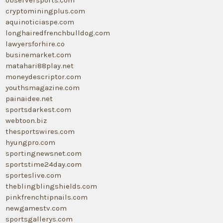
observersports.com
cryptominingplus.com
aquinoticiaspe.com
longhairedfrenchbulldog.com
lawyersforhire.co
businemarket.com
matahari88play.net
moneydescriptor.com
youthsmagazine.com
painaidee.net
sportsdarkest.com
webtoon.biz
thesportswires.com
hyungpro.com
sportingnewsnet.com
sportstime24day.com
sporteslive.com
theblingblingshields.com
pinkfrenchtipnails.com
newgamestv.com
sportsgallerys.com