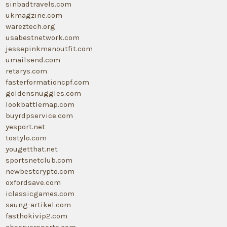
sinbadtravels.com
ukmagzine.com
wareztech.org
usabestnetwork.com
jessepinkmanoutfit.com
umailsend.com
retarys.com
fasterformationcpf.com
goldensnuggles.com
lookbattlemap.com
buyrdpservice.com
yesport.net
tostylo.com
yougetthat.net
sportsnetclub.com
newbestcrypto.com
oxfordsave.com
iclassicgames.com
saung-artikel.com
fasthokivip2.com