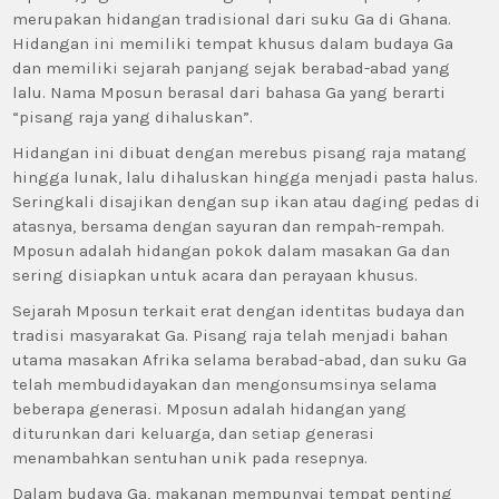
merupakan hidangan tradisional dari suku Ga di Ghana.
Hidangan ini memiliki tempat khusus dalam budaya Ga
dan memiliki sejarah panjang sejak berabad-abad yang
lalu. Nama Mposun berasal dari bahasa Ga yang berarti
“pisang raja yang dihaluskan”.
Hidangan ini dibuat dengan merebus pisang raja matang
hingga lunak, lalu dihaluskan hingga menjadi pasta halus.
Seringkali disajikan dengan sup ikan atau daging pedas di
atasnya, bersama dengan sayuran dan rempah-rempah.
Mposun adalah hidangan pokok dalam masakan Ga dan
sering disiapkan untuk acara dan perayaan khusus.
Sejarah Mposun terkait erat dengan identitas budaya dan
tradisi masyarakat Ga. Pisang raja telah menjadi bahan
utama masakan Afrika selama berabad-abad, dan suku Ga
telah membudidayakan dan mengonsumsinya selama
beberapa generasi. Mposun adalah hidangan yang
diturunkan dari keluarga, dan setiap generasi
menambahkan sentuhan unik pada resepnya.
Dalam budaya Ga, makanan mempunyai tempat penting