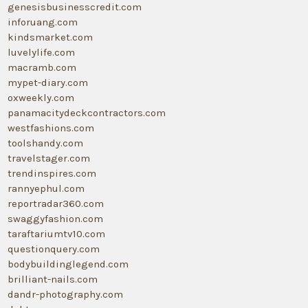
genesisbusinesscredit.com
inforuang.com
kindsmarket.com
luvelylife.com
macramb.com
mypet-diary.com
oxweekly.com
panamacitydeckcontractors.com
westfashions.com
toolshandy.com
travelstager.com
trendinspires.com
rannyephul.com
reportradar360.com
swaggyfashion.com
taraftariumtv10.com
questionquery.com
bodybuildinglegend.com
brilliant-nails.com
dandr-photography.com