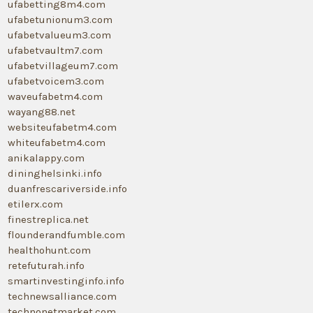
ufabetting8m4.com
ufabetunionum3.com
ufabetvalueum3.com
ufabetvaultm7.com
ufabetvillageum7.com
ufabetvoicem3.com
waveufabetm4.com
wayang88.net
websiteufabetm4.com
whiteufabetm4.com
anikalappy.com
dininghelsinki.info
duanfrescariverside.info
etilerx.com
finestreplica.net
flounderandfumble.com
healthohunt.com
retefuturah.info
smartinvestinginfo.info
technewsalliance.com
technonetmarket.com