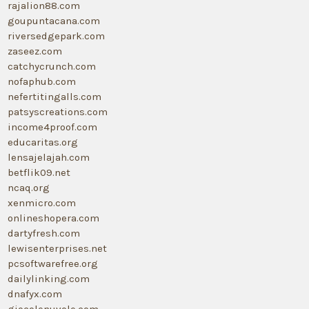
rajalion88.com
goupuntacana.com
riversedgepark.com
zaseez.com
catchycrunch.com
nofaphub.com
nefertitingalls.com
patsyscreations.com
income4proof.com
educaritas.org
lensajelajah.com
betflik09.net
ncaq.org
xenmicro.com
onlineshopera.com
dartyfresh.com
lewisenterprises.net
pcsoftwarefree.org
dailylinking.com
dnafyx.com