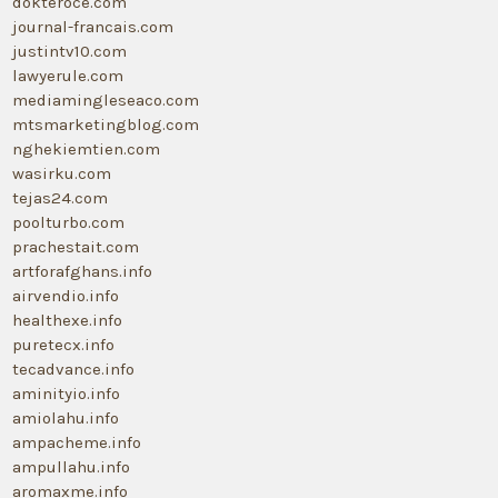
dokteroce.com
journal-francais.com
justintv10.com
lawyerule.com
mediamingleseaco.com
mtsmarketingblog.com
nghekiemtien.com
wasirku.com
tejas24.com
poolturbo.com
prachestait.com
artforafghans.info
airvendio.info
healthexe.info
puretecx.info
tecadvance.info
aminityio.info
amiolahu.info
ampacheme.info
ampullahu.info
aromaxme.info