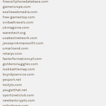
freecellphonedatabase.com
gamersrope.com
exellewebmedia.com
free-gamestop.com
sinbadtravels.com
ukmagzine.com
wareztech.org
usabestnetwork.com
jessepinkmanoutfit.com
umailsend.com
retarys.com
fasterformationcpf.com
goldensnuggles.com
lookbattlemap.com
buyrdpservice.com
yesport.net
tostylo.com
yougetthat.net
sportsnetclub.com
newbestcrypto.com
oxfordsave.com