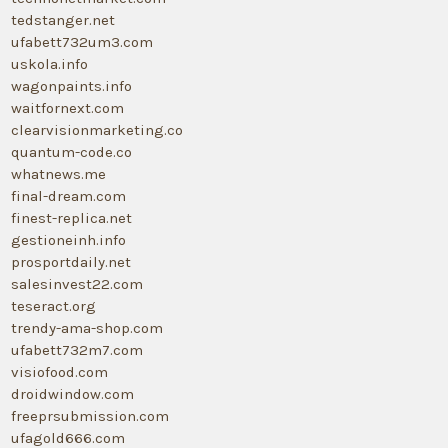
tedstanger.net
ufabett732um3.com
uskola.info
wagonpaints.info
waitfornext.com
clearvisionmarketing.co
quantum-code.co
whatnews.me
final-dream.com
finest-replica.net
gestioneinh.info
prosportdaily.net
salesinvest22.com
teseract.org
trendy-ama-shop.com
ufabett732m7.com
visiofood.com
droidwindow.com
freeprsubmission.com
ufagold666.com