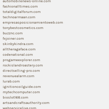
automobilenews-online.com
fashionalltimes.com
totaldigitalforum.com
technoarmaan.com
empresasposicionamientoweb.com
tonybestcosmetics.com
buzznc.com
fxjoiner.com
skinbykindra.com
alltherageface.com
codenational.com
progameexplorer.com
rockislandroastery.com
directselling-pro.com
revenuealarm.com
lurab.com
ignitioncoilguide.com
mytechcomputer.com
bioslot168.com
artsandcraftsauthority.com
webservicelive.com