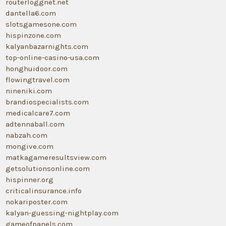
routerloggnet.net
dantella6.com
slotsgamesone.com
hispinzone.com
kalyanbazarnights.com
top-online-casino-usa.com
honghuidoor.com
flowingtravel.com
nineniki.com
brandiospecialists.com
medicalcare7.com
adtennaball.com
nabzah.com
mongive.com
matkagameresultsview.com
getsolutionsonline.com
hispinner.org
criticalinsurance.info
nokariposter.com
kalyan-guessing-nightplay.com
gameofpanels.com