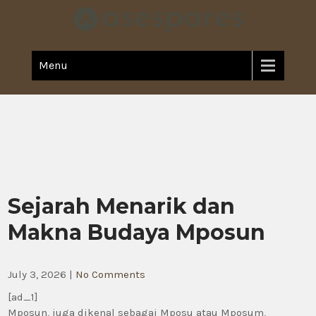
Skip
to
content
Mainkan slot X1000 dari PG Soft malam ini untuk peluang maxwin besar.
Slot PG Soft Gacor Malam
Slot gacor ini menawarkan RTP terbaik untuk hasil maksimal.
Menu
Ini, Slot X1000 dengan RTP
Terbaik
Sejarah Menarik dan
Makna Budaya Mposun
July 3, 2026
|
No Comments
[ad_1]
Mposun, juga dikenal sebagai Mposu atau Mposum,