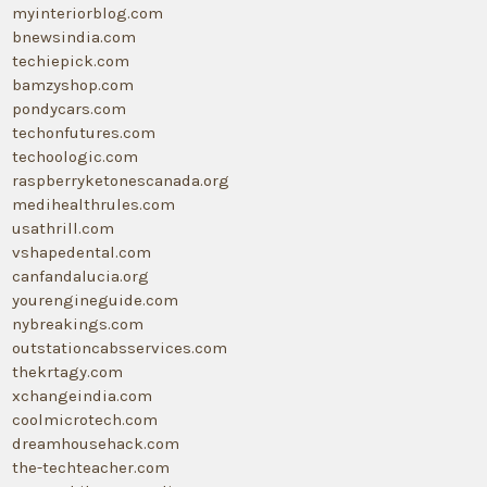
myinteriorblog.com
bnewsindia.com
techiepick.com
bamzyshop.com
pondycars.com
techonfutures.com
techoologic.com
raspberryketonescanada.org
medihealthrules.com
usathrill.com
vshapedental.com
canfandalucia.org
yourengineguide.com
nybreakings.com
outstationcabsservices.com
thekrtagy.com
xchangeindia.com
coolmicrotech.com
dreamhousehack.com
the-techteacher.com