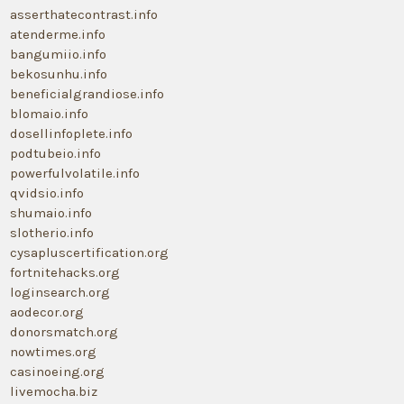
asserthatecontrast.info
atenderme.info
bangumiio.info
bekosunhu.info
beneficialgrandiose.info
blomaio.info
dosellinfoplete.info
podtubeio.info
powerfulvolatile.info
qvidsio.info
shumaio.info
slotherio.info
cysapluscertification.org
fortnitehacks.org
loginsearch.org
aodecor.org
donorsmatch.org
nowtimes.org
casinoeing.org
livemocha.biz