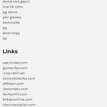
demo slot gacor
live hk lotto
pg demo
pkv games
domino99
qq
dominoqq
qq
Links
uae-times.com
gamerifys.com
inspiratif.net
vsmsnetworks.com
offthem.com
ibommatv.com
techporfit.com
bekasionline.com
nbusinessplan.com