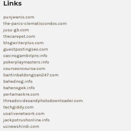
Links
punjwanis.com
the-parcs-clematiscondos.com
jusu-gb.com
thecarepet.com
blogwriterplus.com
guestpostingseo.com
casinogambitpro.info
pokerplaymasters.info
courseoncourse.com
bantinbatdongsan247.com
bahednog.info
bahenxgek.info
pertamaskre.com
threadsvideoandphotodownloader.com
techgiddy.com
usalivenetwork.com
jackpotrushonline.info
ucnewshindi.com