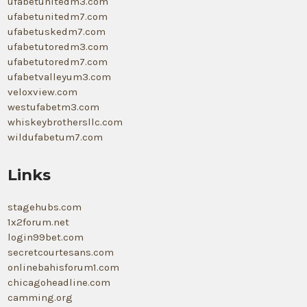
ufabetunitedm3.com
ufabetunitedm7.com
ufabetuskedm7.com
ufabetutoredm3.com
ufabetutoredm7.com
ufabetvalleyum3.com
veloxview.com
westufabetm3.com
whiskeybrothersllc.com
wildufabetum7.com
Links
stagehubs.com
1x2forum.net
login99bet.com
secretcourtesans.com
onlinebahisforum1.com
chicagoheadline.com
camming.org