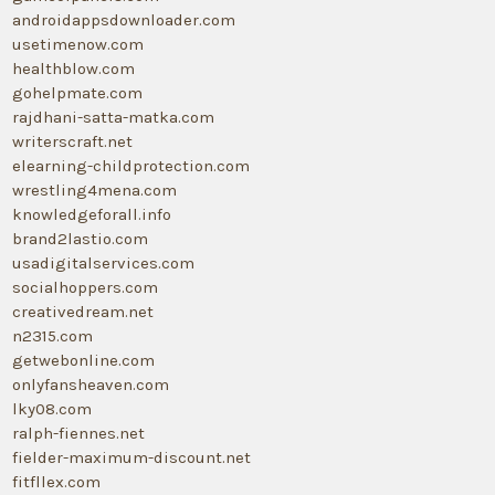
androidappsdownloader.com
usetimenow.com
healthblow.com
gohelpmate.com
rajdhani-satta-matka.com
writerscraft.net
elearning-childprotection.com
wrestling4mena.com
knowledgeforall.info
brand2lastio.com
usadigitalservices.com
socialhoppers.com
creativedream.net
n2315.com
getwebonline.com
onlyfansheaven.com
lky08.com
ralph-fiennes.net
fielder-maximum-discount.net
fitfllex.com