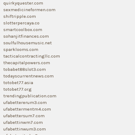
quirkyquester.com
sexmedicineformen.com
shiftripple.com
slotterpercaya.co
smartcoolbox.com
sohanjitfinances.com
soulfulhousemusic.net
sparklooms.com
tacticalcontractingllc.com
thecapitalpowers.com
tobabet88slot3.com
todayscurrentnews.com
totobet77.asia
totobet77.org
trendingpublication.com
ufabettererum3.com
ufabettermentm4.com
ufabettersum7.com
ufabettinwm7.com
ufabettinwum3.com