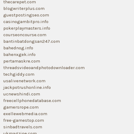
thecarepet.com
blogwriterplus.com
guestpostingseo.com
casinogambitpro.info
pokerplaymasters.info
courseoncourse.com
bantinbatdongsan247.com
bahednog.info
bahenxgek.info
pertamaskre.com
threadsvideoandphotodownloader.com
techgiddy.com
usalivenetwork.com
jackpotrushonline.info
ucnewshindi.com
freecellphonedatabase.com
gamersrope.com
exellewebmedia.com
free-gamestop.com
sinbadtravels.com
ukmagzine.com