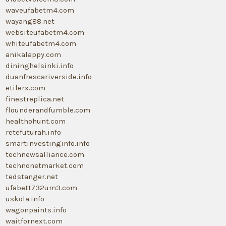
waveufabetm4.com
wayang88.net
websiteufabetm4.com
whiteufabetm4.com
anikalappy.com
dininghelsinki.info
duanfrescariverside.info
etilerx.com
finestreplica.net
flounderandfumble.com
healthohunt.com
retefuturah.info
smartinvestinginfo.info
technewsalliance.com
technonetmarket.com
tedstanger.net
ufabett732um3.com
uskola.info
wagonpaints.info
waitfornext.com