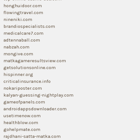
honghuidoor.com
flowingtravel.com
nineniki.com
brandiospecialists.com
medicalcare7.com
adtennaball.com
nabzah.com
mongive.com
matkagameresultsview.com
getsolutionsonline.com
hispinner.org
criticalinsurance.info
nokariposter.com
kalyan-guessing-nightplay.com
gameofpanels.com
androidappsdownloader.com
usetimenow.com
healthblow.com
gohelpmate.com
rajdhani-satta-matka.com