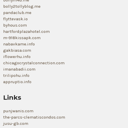
bollym4u.me
bolly2tollyblog.me
pandaclub.me
flyttevask.io
byhous.com
hartfordplazahotel.com
m-918kissapk.com
nabavkame.info
gakbiasa.com
iflowerhu.info
chicagocrystalconnection.com
imanabadii.com
trilipohu.info
appruptio.info
Links
punjwanis.com
the-parcs-clematiscondos.com
jusu-gb.com