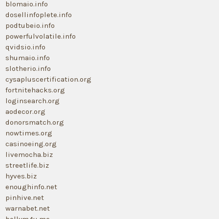
blomaio.info
dosellinfoplete.info
podtubeio.info
powerfulvolatile.info
qvidsio.info
shumaio.info
slotherio.info
cysapluscertification.org
fortnitehacks.org
loginsearch.org
aodecor.org
donorsmatch.org
nowtimes.org
casinoeing.org
livemocha.biz
streetlife.biz
hyves.biz
enoughinfo.net
pinhive.net
warnabet.net