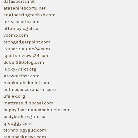
datasports.net
atasehirescortu.net
engineeringtechub.com
jerryescorts.com
attorneylegal.co
voomb.com
techgadgetpoint.com
tvsportsguide24.com
sportsreviews24.com
dubai360blog.com
lucky77slot.org
growmefast.com
mahkotahokislot.com
onlinecancerpharm.com
ufalek.org
mattress-disposal.com
happyflooringandcabinets.com
bodybuildinglife.co
qrdoggy.com
technologygud.com
realshocknews.com