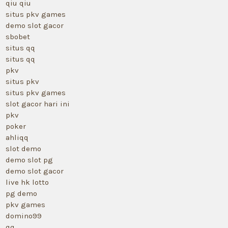
qiu qiu
situs pkv games
demo slot gacor
sbobet
situs qq
situs qq
pkv
situs pkv
situs pkv games
slot gacor hari ini
pkv
poker
ahliqq
slot demo
demo slot pg
demo slot gacor
live hk lotto
pg demo
pkv games
domino99
qq