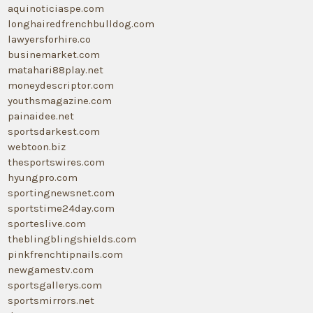
aquinoticiaspe.com
longhairedfrenchbulldog.com
lawyersforhire.co
businemarket.com
matahari88play.net
moneydescriptor.com
youthsmagazine.com
painaidee.net
sportsdarkest.com
webtoon.biz
thesportswires.com
hyungpro.com
sportingnewsnet.com
sportstime24day.com
sporteslive.com
theblingblingshields.com
pinkfrenchtipnails.com
newgamestv.com
sportsgallerys.com
sportsmirrors.net