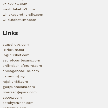
veloxview.com
westufabetm3.com
whiskeybrothersllc.com
wildufabetum7.com
Links
stagehubs.com
1x2forum.net
login99bet.com
secretcourtesans.com
onlinebahisforum1.com
chicagoheadline.com
camming.org
rajalion88.com
goupuntacana.com
riversedgepark.com
zaseez.com
catchycrunch.com