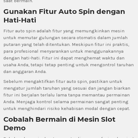
saat bermain.
Gunakan Fitur Auto Spin dengan
Hati-Hati
Fitur auto spin adalah fitur yang memungkinkan mesin
untuk memutar gulungan secara otomatis dalam jumlah
putaran yang telah ditentukan. Meskipun fitur ini praktis,
para profesional menyarankan untuk menggunakannya
dengan hati-hati. Fitur ini dapat menghemat waktu dan
usaha Anda, tetapi tetap penting untuk mengontrol taruhan
dan anggaran Anda.
Sebelum mengaktifkan fitur auto spin, pastikan untuk
mengatur jumlah taruhan yang sesuai dan jangan biarkan
fitur ini berjalan terlalu lama tanpa memantau permainan
Anda. Menjaga kontrol selama permainan sangat penting
untuk menghindari risiko kehabisan modal dengan cepat.
Cobalah Bermain di Mesin Slot
Demo