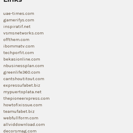
uae-times.com
gamerifys.com
inspiratif.net
vsmsnetworks.com
offthem.com
ibommatv.com
techporfit.com
bekasionline.com
nbusinessplan.com
greenlife360.com
cantshoutitout.com
expressufabet.biz
mypuertoplata.net
thepioneerxpress.com
howtofixissue.com
teamufabet.biz
webfullform.com
allviddownload.com
decorsmag.com