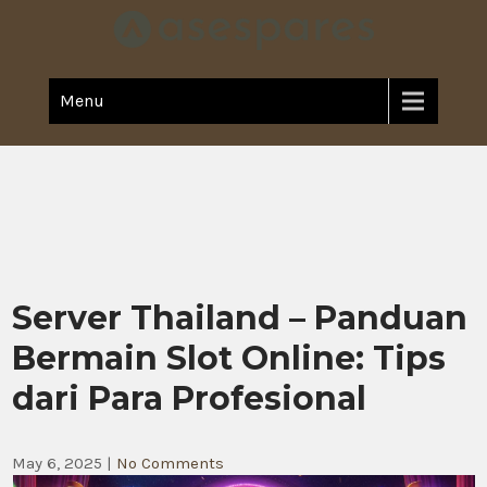
Skip
to
content
Mainkan slot X1000 dari PG Soft malam ini untuk peluang maxwin besar.
Slot PG Soft Gacor Malam
Slot gacor ini menawarkan RTP terbaik untuk hasil maksimal.
Menu
Ini, Slot X1000 dengan RTP
Terbaik
Server Thailand – Panduan
Bermain Slot Online: Tips
dari Para Profesional
May 6, 2025
|
No Comments