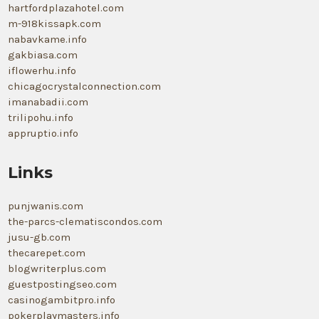
hartfordplazahotel.com
m-918kissapk.com
nabavkame.info
gakbiasa.com
iflowerhu.info
chicagocrystalconnection.com
imanabadii.com
trilipohu.info
appruptio.info
Links
punjwanis.com
the-parcs-clematiscondos.com
jusu-gb.com
thecarepet.com
blogwriterplus.com
guestpostingseo.com
casinogambitpro.info
pokerplaymasters.info