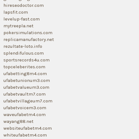
hireseodoctor.com
lapsfit.com
levelup-fast.com
mytreepla.net
pokersimulations.com
replicamanufactory.net
rezultate-loto.info
splendifulous.com
sportsrecords4u.com
topceleberites.com
ufabetting8m4.com
ufabetunionum3.com
ufabetvalueum3.com
ufabetvaultm7.com
ufabetvillageum7.com
ufabetvoicem3.com
waveufabetm4.com
wayang88.net
websiteufabetm4.com
whiteufabetm4.com