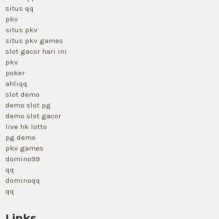
situs qq
pkv
situs pkv
situs pkv games
slot gacor hari ini
pkv
poker
ahliqq
slot demo
demo slot pg
demo slot gacor
live hk lotto
pg demo
pkv games
domino99
qq
dominoqq
qq
Links