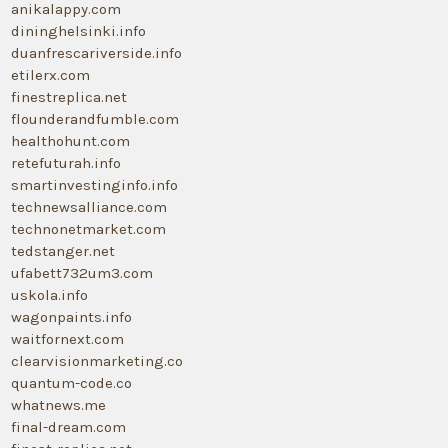
anikalappy.com
dininghelsinki.info
duanfrescariverside.info
etilerx.com
finestreplica.net
flounderandfumble.com
healthohunt.com
retefuturah.info
smartinvestinginfo.info
technewsalliance.com
technonetmarket.com
tedstanger.net
ufabett732um3.com
uskola.info
wagonpaints.info
waitfornext.com
clearvisionmarketing.co
quantum-code.co
whatnews.me
final-dream.com