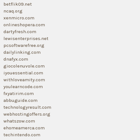
betflik09.net
ncaq.org
xenmicro.com
onlineshopera.com
dartyfresh.com
lewisenterprises.net
pcsoftwarefree.org
dailylinking.com
dnafyx.com
giocolenuvole.com
iyouessential.com
withloveamity.com
youlearncode.com
fxyatirim.com
abbuguide.com
technologyresult.com
webhostingoffers.org
whatszow.com
ehomeamerca.com
techintendo.com