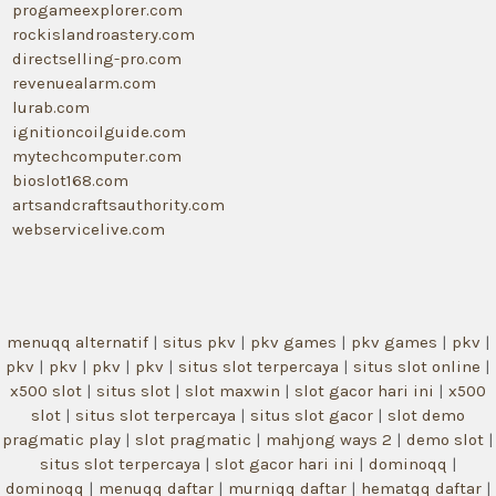
progameexplorer.com
rockislandroastery.com
directselling-pro.com
revenuealarm.com
lurab.com
ignitioncoilguide.com
mytechcomputer.com
bioslot168.com
artsandcraftsauthority.com
webservicelive.com
menuqq alternatif
|
situs pkv
|
pkv games
|
pkv games
|
pkv
|
pkv
|
pkv
|
pkv
|
pkv
|
situs slot terpercaya
|
situs slot online
|
x500 slot
|
situs slot
|
slot maxwin
|
slot gacor hari ini
|
x500
slot
|
situs slot terpercaya
|
situs slot gacor
|
slot demo
pragmatic play
|
slot pragmatic
|
mahjong ways 2
|
demo slot
|
situs slot terpercaya
|
slot gacor hari ini
|
dominoqq
|
dominoqq
|
menuqq daftar
|
murniqq daftar
|
hematqq daftar
|