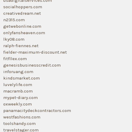
usadigitalservices.com
socialhoppers.com
creativedream.net
n2315.com
getwebonline.com
onlyfansheaven.com
lky08.com
ralph-fiennes.net
fielder-maximum-discount.net
fitfllex.com
genesisbusinesscredit.com
inforuang.com
kindsmarket.com
luvelylife.com
macramb.com
mypet-diary.com
oxweekly.com
panamacitydeckcontractors.com
westfashions.com
toolshandy.com
travelstager.com