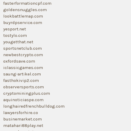
fasterformationcpf.com
goldensnuggles.com
lookbattlemap.com
buyrdpservice.com
yesport.net
tostylo.com
yougetthat.net
sportsnetclub.com
newbestcrypto.com
oxfordsave.com
iclassicgames.com
saung-artikel.com
fasthokivip2.com
observersports.com
cryptominingplus.com
aquinoticiaspe.com
longhairedfrenchbulldog.com
lawyersforhire.co
businemarket.com
matahari88play.net