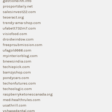
gestioneinh.info
prosportdaily.net
salesinvest22.com
teseract.org
trendy-ama-shop.com
ufabett732m7.com
visiofood.com
droidwindow.com
freeprsubmission.com
ufagold666.com
myinteriorblog.com
bnewsindia.com
techiepick.com
bamzyshop.com
pondycars.com
techonfutures.com
techoologic.com
raspberryketonescanada.org
medihealthrules.com
usathrill.com
vshapedental.com