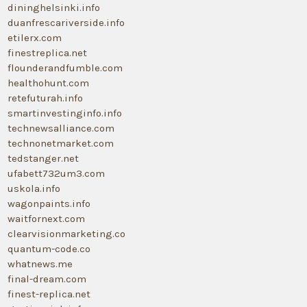
dininghelsinki.info
duanfrescariverside.info
etilerx.com
finestreplica.net
flounderandfumble.com
healthohunt.com
retefuturah.info
smartinvestinginfo.info
technewsalliance.com
technonetmarket.com
tedstanger.net
ufabett732um3.com
uskola.info
wagonpaints.info
waitfornext.com
clearvisionmarketing.co
quantum-code.co
whatnews.me
final-dream.com
finest-replica.net