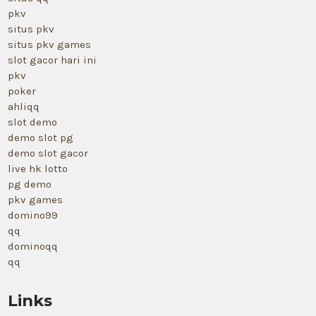
pkv
situs pkv
situs pkv games
slot gacor hari ini
pkv
poker
ahliqq
slot demo
demo slot pg
demo slot gacor
live hk lotto
pg demo
pkv games
domino99
qq
dominoqq
qq
Links