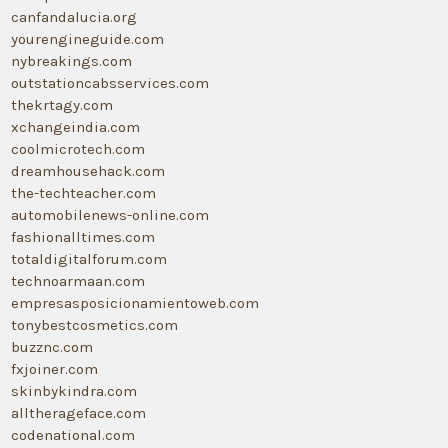
canfandalucia.org
yourengineguide.com
nybreakings.com
outstationcabsservices.com
thekrtagy.com
xchangeindia.com
coolmicrotech.com
dreamhousehack.com
the-techteacher.com
automobilenews-online.com
fashionalltimes.com
totaldigitalforum.com
technoarmaan.com
empresasposicionamientoweb.com
tonybestcosmetics.com
buzznc.com
fxjoiner.com
skinbykindra.com
alltherageface.com
codenational.com