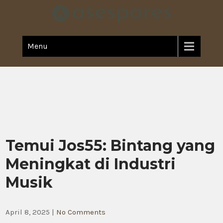
Skip
to
content
Mainkan slot X1000 dari PG Soft malam ini untuk peluang maxwin besar.
Slot PG Soft Gacor Malam
Slot gacor ini menawarkan RTP terbaik untuk hasil maksimal.
Menu
Ini, Slot X1000 dengan RTP
Terbaik
Temui Jos55: Bintang yang
Meningkat di Industri
Musik
April 8, 2025
|
No Comments