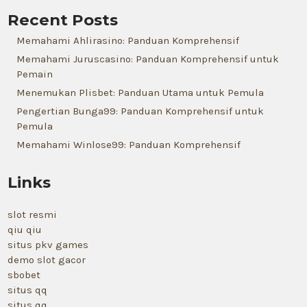
Recent Posts
Memahami Ahlirasino: Panduan Komprehensif
Memahami Juruscasino: Panduan Komprehensif untuk
Pemain
Menemukan Plisbet: Panduan Utama untuk Pemula
Pengertian Bunga99: Panduan Komprehensif untuk
Pemula
Memahami Winlose99: Panduan Komprehensif
Links
slot resmi
qiu qiu
situs pkv games
demo slot gacor
sbobet
situs qq
situs qq