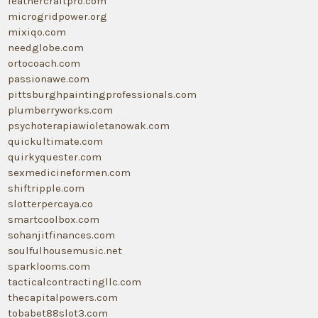
leathercraftpro.com
microgridpower.org
mixiqo.com
needglobe.com
ortocoach.com
passionawe.com
pittsburghpaintingprofessionals.com
plumberryworks.com
psychoterapiawioletanowak.com
quickultimate.com
quirkyquester.com
sexmedicineformen.com
shiftripple.com
slotterpercaya.co
smartcoolbox.com
sohanjitfinances.com
soulfulhousemusic.net
sparklooms.com
tacticalcontractingllc.com
thecapitalpowers.com
tobabet88slot3.com