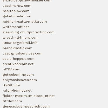
androidappsdownloader.com
usetimenow.com
healthblow.com
gohelpmate.com
rajdhani-satta-matka.com
writerscraft.net
elearning-childprotection.com
wrestling4mena.com
knowledgeforall.info
brand2lastio.com
usadigitalservices.com
socialhoppers.com
creativedream.net
n2315.com
getwebonline.com
onlyfansheaven.com
lky08.com
ralph-fiennes.net
fielder-maximum-discount.net
fitfllex.com
genesisbusinesscredit.com