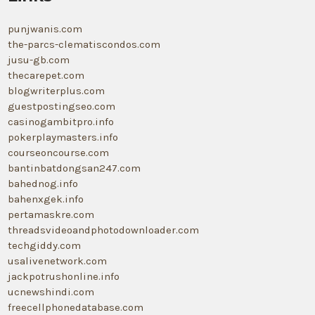
punjwanis.com
the-parcs-clematiscondos.com
jusu-gb.com
thecarepet.com
blogwriterplus.com
guestpostingseo.com
casinogambitpro.info
pokerplaymasters.info
courseoncourse.com
bantinbatdongsan247.com
bahednog.info
bahenxgek.info
pertamaskre.com
threadsvideoandphotodownloader.com
techgiddy.com
usalivenetwork.com
jackpotrushonline.info
ucnewshindi.com
freecellphonedatabase.com