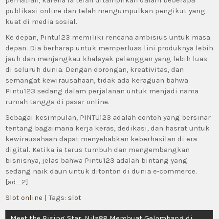
perhatian, karena ia telah ditampilkan dalam beberapa
publikasi online dan telah mengumpulkan pengikut yang
kuat di media sosial.
Ke depan, Pintu123 memiliki rencana ambisius untuk masa
depan. Dia berharap untuk memperluas lini produknya lebih
jauh dan menjangkau khalayak pelanggan yang lebih luas
di seluruh dunia. Dengan dorongan, kreativitas, dan
semangat kewirausahaan, tidak ada keraguan bahwa
Pintu123 sedang dalam perjalanan untuk menjadi nama
rumah tangga di pasar online.
Sebagai kesimpulan, PINTU123 adalah contoh yang bersinar
tentang bagaimana kerja keras, dedikasi, dan hasrat untuk
kewirausahaan dapat menyebabkan keberhasilan di era
digital. Ketika ia terus tumbuh dan mengembangkan
bisnisnya, jelas bahwa Pintu123 adalah bintang yang
sedang naik daun untuk ditonton di dunia e-commerce.
[ad_2]
Slot online
| Tags:
slot
Post
Meet the Rising Star: Nila88 Membuat Gelombang di