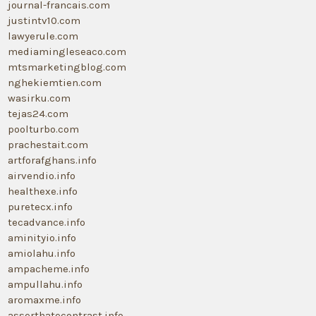
journal-francais.com
justintv10.com
lawyerule.com
mediamingleseaco.com
mtsmarketingblog.com
nghekiemtien.com
wasirku.com
tejas24.com
poolturbo.com
prachestait.com
artforafghans.info
airvendio.info
healthexe.info
puretecx.info
tecadvance.info
aminityio.info
amiolahu.info
ampacheme.info
ampullahu.info
aromaxme.info
asserthatecontrast.info