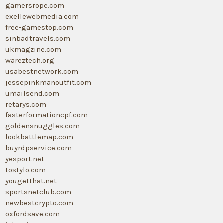
gamersrope.com
exellewebmedia.com
free-gamestop.com
sinbadtravels.com
ukmagzine.com
wareztech.org
usabestnetwork.com
jessepinkmanoutfit.com
umailsend.com
retarys.com
fasterformationcpf.com
goldensnuggles.com
lookbattlemap.com
buyrdpservice.com
yesport.net
tostylo.com
yougetthat.net
sportsnetclub.com
newbestcrypto.com
oxfordsave.com