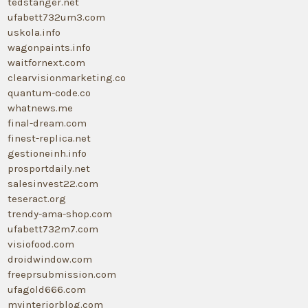
tedstanger.net
ufabett732um3.com
uskola.info
wagonpaints.info
waitfornext.com
clearvisionmarketing.co
quantum-code.co
whatnews.me
final-dream.com
finest-replica.net
gestioneinh.info
prosportdaily.net
salesinvest22.com
teseract.org
trendy-ama-shop.com
ufabett732m7.com
visiofood.com
droidwindow.com
freeprsubmission.com
ufagold666.com
myinteriorblog.com