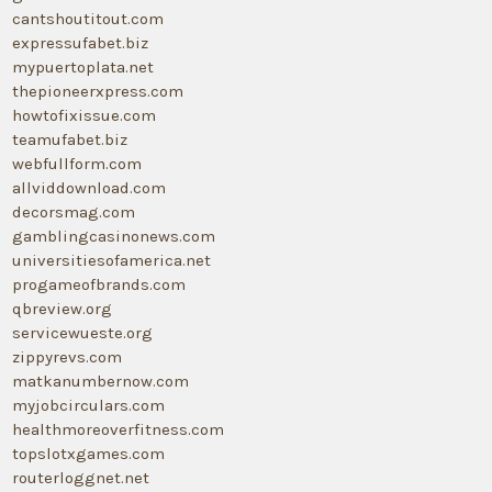
cantshoutitout.com
expressufabet.biz
mypuertoplata.net
thepioneerxpress.com
howtofixissue.com
teamufabet.biz
webfullform.com
allviddownload.com
decorsmag.com
gamblingcasinonews.com
universitiesofamerica.net
progameofbrands.com
qbreview.org
servicewueste.org
zippyrevs.com
matkanumbernow.com
myjobcirculars.com
healthmoreoverfitness.com
topslotxgames.com
routerloggnet.net