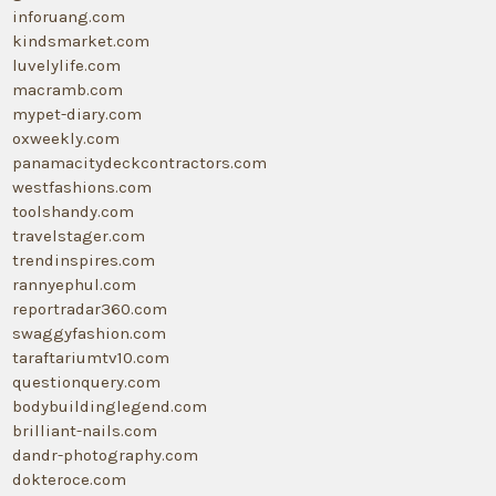
inforuang.com
kindsmarket.com
luvelylife.com
macramb.com
mypet-diary.com
oxweekly.com
panamacitydeckcontractors.com
westfashions.com
toolshandy.com
travelstager.com
trendinspires.com
rannyephul.com
reportradar360.com
swaggyfashion.com
taraftariumtv10.com
questionquery.com
bodybuildinglegend.com
brilliant-nails.com
dandr-photography.com
dokteroce.com