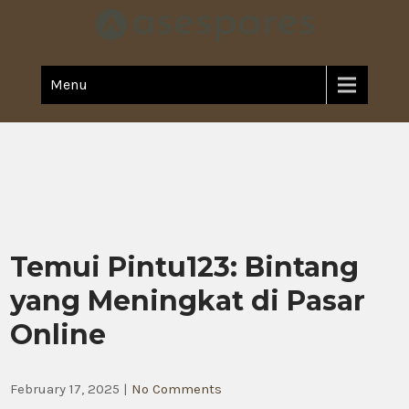
Skip
to
content
Mainkan slot X1000 dari PG Soft malam ini untuk peluang maxwin besar.
Slot PG Soft Gacor Malam
Slot gacor ini menawarkan RTP terbaik untuk hasil maksimal.
Menu
Ini, Slot X1000 dengan RTP
Terbaik
Temui Pintu123: Bintang
yang Meningkat di Pasar
Online
February 17, 2025
|
No Comments