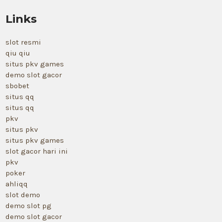
Links
slot resmi
qiu qiu
situs pkv games
demo slot gacor
sbobet
situs qq
situs qq
pkv
situs pkv
situs pkv games
slot gacor hari ini
pkv
poker
ahliqq
slot demo
demo slot pg
demo slot gacor