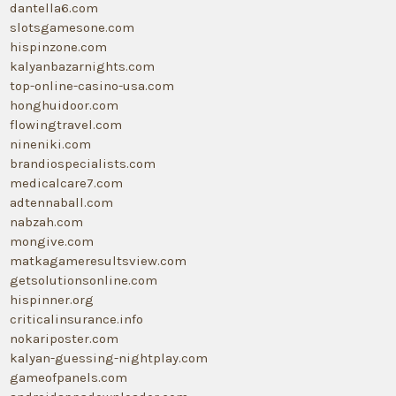
dantella6.com
slotsgamesone.com
hispinzone.com
kalyanbazarnights.com
top-online-casino-usa.com
honghuidoor.com
flowingtravel.com
nineniki.com
brandiospecialists.com
medicalcare7.com
adtennaball.com
nabzah.com
mongive.com
matkagameresultsview.com
getsolutionsonline.com
hispinner.org
criticalinsurance.info
nokariposter.com
kalyan-guessing-nightplay.com
gameofpanels.com