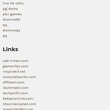
live hk lotto
pg demo
pkv games
domino99
qq
dominoqq
qq
Links
uae-times.com
gamerifys.com
inspiratif.net
vsmsnetworks.com
offthem.com
ibommatv.com
techporfit.com
bekasionline.com
nbusinessplan.com
greenlife360.com