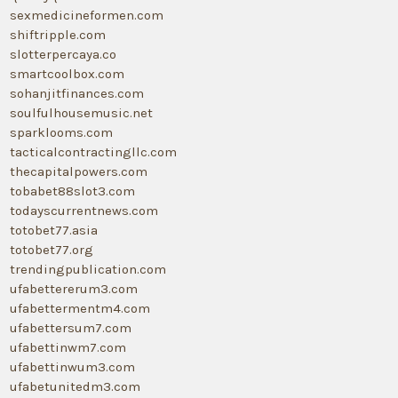
sexmedicineformen.com
shiftripple.com
slotterpercaya.co
smartcoolbox.com
sohanjitfinances.com
soulfulhousemusic.net
sparklooms.com
tacticalcontractingllc.com
thecapitalpowers.com
tobabet88slot3.com
todayscurrentnews.com
totobet77.asia
totobet77.org
trendingpublication.com
ufabettererum3.com
ufabettermentm4.com
ufabettersum7.com
ufabettinwm7.com
ufabettinwum3.com
ufabetunitedm3.com