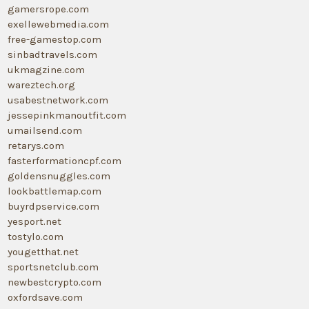
gamersrope.com
exellewebmedia.com
free-gamestop.com
sinbadtravels.com
ukmagzine.com
wareztech.org
usabestnetwork.com
jessepinkmanoutfit.com
umailsend.com
retarys.com
fasterformationcpf.com
goldensnuggles.com
lookbattlemap.com
buyrdpservice.com
yesport.net
tostylo.com
yougetthat.net
sportsnetclub.com
newbestcrypto.com
oxfordsave.com