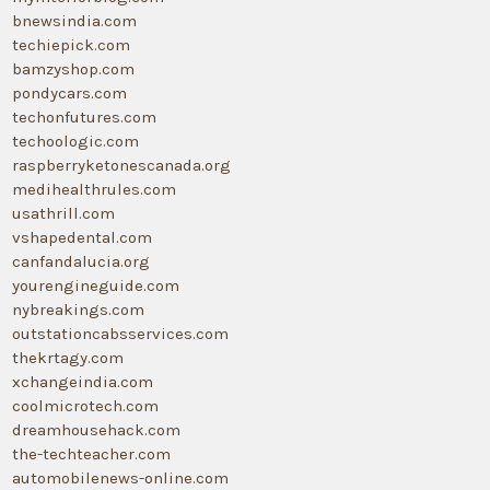
bnewsindia.com
techiepick.com
bamzyshop.com
pondycars.com
techonfutures.com
techoologic.com
raspberryketonescanada.org
medihealthrules.com
usathrill.com
vshapedental.com
canfandalucia.org
yourengineguide.com
nybreakings.com
outstationcabsservices.com
thekrtagy.com
xchangeindia.com
coolmicrotech.com
dreamhousehack.com
the-techteacher.com
automobilenews-online.com