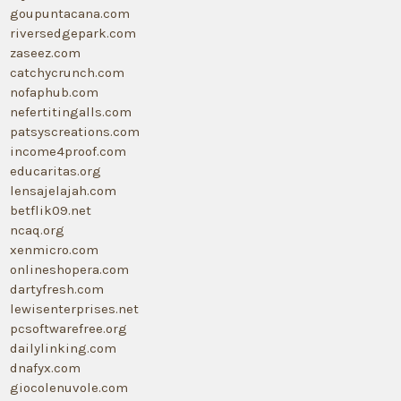
goupuntacana.com
riversedgepark.com
zaseez.com
catchycrunch.com
nofaphub.com
nefertitingalls.com
patsyscreations.com
income4proof.com
educaritas.org
lensajelajah.com
betflik09.net
ncaq.org
xenmicro.com
onlineshopera.com
dartyfresh.com
lewisenterprises.net
pcsoftwarefree.org
dailylinking.com
dnafyx.com
giocolenuvole.com