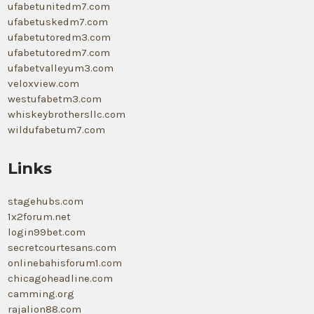
ufabetunitedm7.com
ufabetuskedm7.com
ufabetutoredm3.com
ufabetutoredm7.com
ufabetvalleyum3.com
veloxview.com
westufabetm3.com
whiskeybrothersllc.com
wildufabetum7.com
Links
stagehubs.com
1x2forum.net
login99bet.com
secretcourtesans.com
onlinebahisforum1.com
chicagoheadline.com
camming.org
rajalion88.com