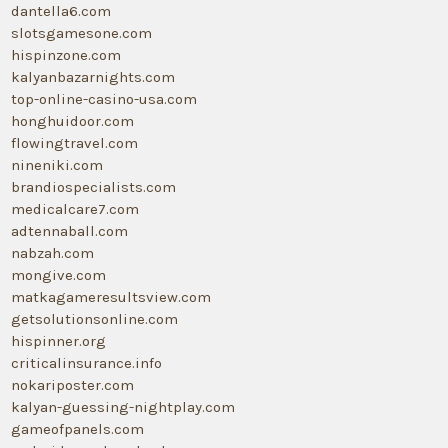
dantella6.com
slotsgamesone.com
hispinzone.com
kalyanbazarnights.com
top-online-casino-usa.com
honghuidoor.com
flowingtravel.com
nineniki.com
brandiospecialists.com
medicalcare7.com
adtennaball.com
nabzah.com
mongive.com
matkagameresultsview.com
getsolutionsonline.com
hispinner.org
criticalinsurance.info
nokariposter.com
kalyan-guessing-nightplay.com
gameofpanels.com