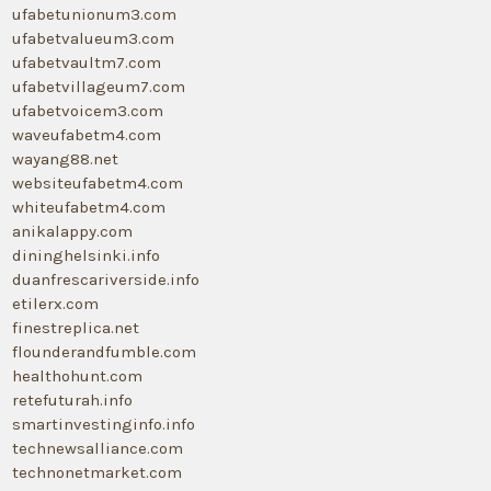
ufabetunionum3.com
ufabetvalueum3.com
ufabetvaultm7.com
ufabetvillageum7.com
ufabetvoicem3.com
waveufabetm4.com
wayang88.net
websiteufabetm4.com
whiteufabetm4.com
anikalappy.com
dininghelsinki.info
duanfrescariverside.info
etilerx.com
finestreplica.net
flounderandfumble.com
healthohunt.com
retefuturah.info
smartinvestinginfo.info
technewsalliance.com
technonetmarket.com