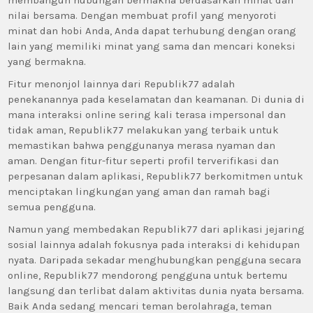
membangun hubungan bermakna berdasarkan minat dan
nilai bersama. Dengan membuat profil yang menyoroti
minat dan hobi Anda, Anda dapat terhubung dengan orang
lain yang memiliki minat yang sama dan mencari koneksi
yang bermakna.
Fitur menonjol lainnya dari Republik77 adalah
penekanannya pada keselamatan dan keamanan. Di dunia di
mana interaksi online sering kali terasa impersonal dan
tidak aman, Republik77 melakukan yang terbaik untuk
memastikan bahwa penggunanya merasa nyaman dan
aman. Dengan fitur-fitur seperti profil terverifikasi dan
perpesanan dalam aplikasi, Republik77 berkomitmen untuk
menciptakan lingkungan yang aman dan ramah bagi
semua pengguna.
Namun yang membedakan Republik77 dari aplikasi jejaring
sosial lainnya adalah fokusnya pada interaksi di kehidupan
nyata. Daripada sekadar menghubungkan pengguna secara
online, Republik77 mendorong pengguna untuk bertemu
langsung dan terlibat dalam aktivitas dunia nyata bersama.
Baik Anda sedang mencari teman berolahraga, teman