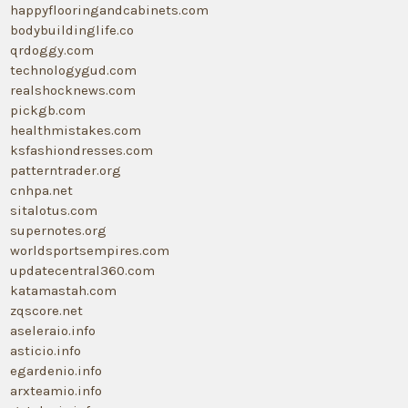
happyflooringandcabinets.com
bodybuildinglife.co
qrdoggy.com
technologygud.com
realshocknews.com
pickgb.com
healthmistakes.com
ksfashiondresses.com
patterntrader.org
cnhpa.net
sitalotus.com
supernotes.org
worldsportsempires.com
updatecentral360.com
katamastah.com
zqscore.net
aseleraio.info
asticio.info
egardenio.info
arxteamio.info