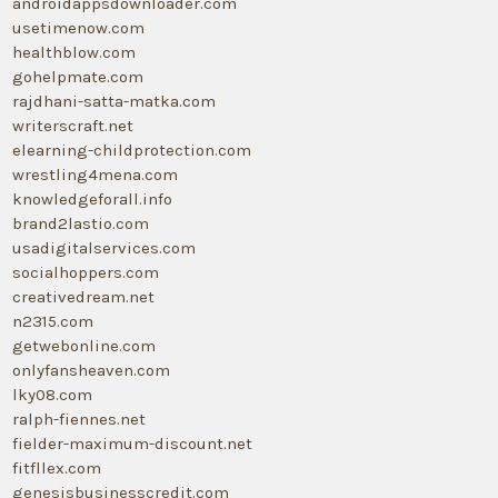
androidappsdownloader.com
usetimenow.com
healthblow.com
gohelpmate.com
rajdhani-satta-matka.com
writerscraft.net
elearning-childprotection.com
wrestling4mena.com
knowledgeforall.info
brand2lastio.com
usadigitalservices.com
socialhoppers.com
creativedream.net
n2315.com
getwebonline.com
onlyfansheaven.com
lky08.com
ralph-fiennes.net
fielder-maximum-discount.net
fitfllex.com
genesisbusinesscredit.com