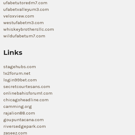
ufabetutoredm7.com
ufabetvalleyum3.com
veloxview.com
westufabetm3.com
whiskeybrothersllc.com
wildufabetum7.com
Links
stagehubs.com
1x2forum.net
login99bet.com
secretcourtesans.com
onlinebahisforum1.com
chicagoheadline.com
camming.org
rajalion88.com
goupuntacana.com
riversedgepark.com
zaseez.com