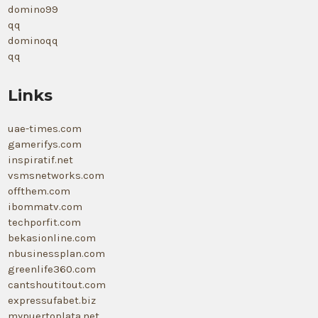
domino99
qq
dominoqq
qq
Links
uae-times.com
gamerifys.com
inspiratif.net
vsmsnetworks.com
offthem.com
ibommatv.com
techporfit.com
bekasionline.com
nbusinessplan.com
greenlife360.com
cantshoutitout.com
expressufabet.biz
mypuertoplata.net