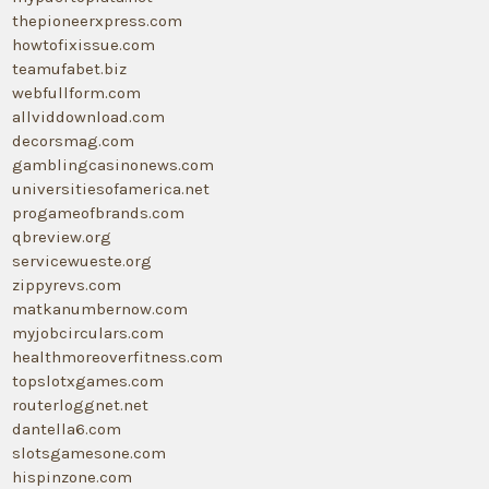
thepioneerxpress.com
howtofixissue.com
teamufabet.biz
webfullform.com
allviddownload.com
decorsmag.com
gamblingcasinonews.com
universitiesofamerica.net
progameofbrands.com
qbreview.org
servicewueste.org
zippyrevs.com
matkanumbernow.com
myjobcirculars.com
healthmoreoverfitness.com
topslotxgames.com
routerloggnet.net
dantella6.com
slotsgamesone.com
hispinzone.com