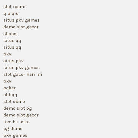
slot resmi
qiu qiu
situs pkv games
demo slot gacor
sbobet
situs qq
situs qq
pkv
situs pkv
situs pkv games
slot gacor hari ini
pkv
poker
ahliqq
slot demo
demo slot pg
demo slot gacor
live hk lotto
pg demo
pkv games