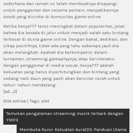
sederhana dan ramah ini telah membuatnya disayangi
untuk penggemar dan sesama pemain, menjadikannya
sosok yang dicintai di komunitas game online.
Ketika Senja777 terus meningkat dalam popularitas, jelas
bahwa dia berada di jalur untuk menjadi salah satu bintang
terbesar di dunia game online. Dengan bakat, dedikasi, dan
sikap positifnya, tidak ada yang tahu seberapa jauh dia
akan melangkah. Apakah dia berkompetisi dalam
turnamen, streaming gameplaynya, atau berinteraksi
dengan penggemar di media sosial, Senja777 adalah
kekuatan yang harus diperhitungkan dan bintang yang
sedang naik daun yang pasti akan bersinar cerah untuk
tahun -tahun mendatang.
[ad_2]
Slot online
| Tags:
slot
Post
Temukan pengalaman streaming musik terbaik dengan
navigation
YMP3
Membuka Kunci Kekuatan Aura123: Panduan Utama