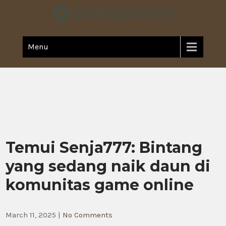
Skip
to
content
Mainkan slot X1000 dari PG Soft malam ini untuk peluang maxwin besar.
Slot PG Soft Gacor Malam
Slot gacor ini menawarkan RTP terbaik untuk hasil maksimal.
Menu
Ini, Slot X1000 dengan RTP
Terbaik
Temui Senja777: Bintang
yang sedang naik daun di
komunitas game online
March 11, 2025
|
No Comments