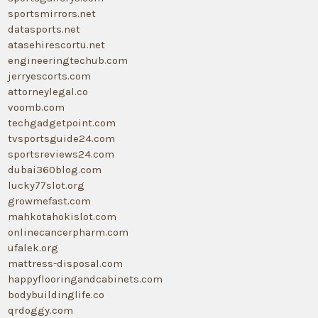
sportsmirrors.net
datasports.net
atasehirescortu.net
engineeringtechub.com
jerryescorts.com
attorneylegal.co
voomb.com
techgadgetpoint.com
tvsportsguide24.com
sportsreviews24.com
dubai360blog.com
lucky77slot.org
growmefast.com
mahkotahokislot.com
onlinecancerpharm.com
ufalek.org
mattress-disposal.com
happyflooringandcabinets.com
bodybuildinglife.co
qrdoggy.com