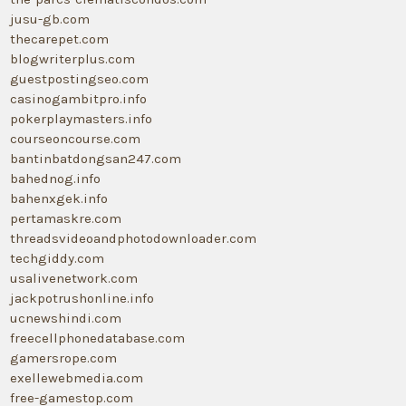
jusu-gb.com
thecarepet.com
blogwriterplus.com
guestpostingseo.com
casinogambitpro.info
pokerplaymasters.info
courseoncourse.com
bantinbatdongsan247.com
bahednog.info
bahenxgek.info
pertamaskre.com
threadsvideoandphotodownloader.com
techgiddy.com
usalivenetwork.com
jackpotrushonline.info
ucnewshindi.com
freecellphonedatabase.com
gamersrope.com
exellewebmedia.com
free-gamestop.com