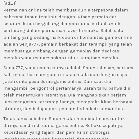
[ad_1]
Permainan online telah membuat dunia terpesona dalam
beberapa tahun terakhir, dengan jutaan pemain dari
seluruh dunia bergabung dengan dunia virtual untuk
bertarung dalam permainan favorit mereka. Salah satu
bintang yang sedang naik daun di komunitas game online
adalah Senja777, pemain berbakat dan terampil yang telah
membuat gelombang dengan gameplay dan dedikasi
mereka yang mengesankan untuk kerajinan mereka.
Senja777, yang nama aslinya adalah Sarah Johnson, pertama
kali mulai bermain game di usia muda dan dengan cepat
jatuh cinta pada dunia game online. Dari saat dia
mengambil pengontrol pertamanya, Sarah tahu bahwa dia
telah menemukan hasratnya. Dia menghabiskan berjam -
jam mengasah keterampilannya, mempraktikkan berbagai
strategi, dan belajar dari pemain terbaik di komunitas.
Tidak lama sebelum Sarah mulai membuat nama untuk
dirinya sendiri di dunia game online. Refleks cepatnya,
kecerdasan yang tajam, dan pemikiran strategis