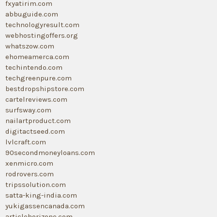
fxyatirim.com
abbuguide.com
technologyresult.com
webhostingoffers.org
whatszow.com
ehomeamerca.com
techintendo.com
techgreenpure.com
bestdropshipstore.com
cartelreviews.com
surfsway.com
nailartproduct.com
digitactseed.com
lvlcraft.com
90secondmoneyloans.com
xenmicro.com
rodrovers.com
tripssolution.com
satta-king-india.com
yukigassencanada.com
articlehorizone.com