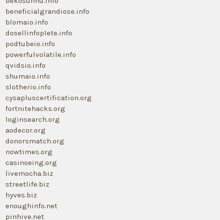
bekosunhu.info
beneficialgrandiose.info
blomaio.info
dosellinfoplete.info
podtubeio.info
powerfulvolatile.info
qvidsio.info
shumaio.info
slotherio.info
cysapluscertification.org
fortnitehacks.org
loginsearch.org
aodecor.org
donorsmatch.org
nowtimes.org
casinoeing.org
livemocha.biz
streetlife.biz
hyves.biz
enoughinfo.net
pinhive.net