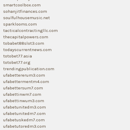
smartcoolbox.com
sohanjitfinances.com
soulfulhousemusic.net
sparklooms.com
tacticalcontractingllc.com
thecapitalpowers.com
tobabet88slot3.com
todayscurrentnews.com
totobet77.asia
totobet77.org
trendingpublication.com
ufabettererum3.com
ufabettermentm4.com
ufabettersum7.com
ufabettinwm7.com
ufabettinwum3.com
ufabetunitedm3.com
ufabetunitedm7.com
ufabetuskedm7.com
ufabetutoredm3.com