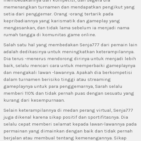
membedakannya dari kompetisi, dan segera dia
memenangkan turnamen dan mendapatkan pengikut yang
setia dari penggemar. Orang -orang tertarik pada
kepribadiannya yang karismatik dan gameplay yang
mengesankan, dan tidak lama sebelum ia menjadi nama
rumah tangga di komunitas game online.
Salah satu hal yang membedakan Senja777 dari pemain lain
adalah dedikasinya untuk meningkatkan keterampilannya.
Dia terus -menerus mendorong dirinya untuk menjadi lebih
baik, selalu mencari cara untuk memperbaiki gameplaynya
dan mengakali lawan -lawannya. Apakah dia berkompetisi
dalam turnamen berisiko tinggi atau streaming
gameplaynya untuk para penggemarnya, Sarah selalu
memberi 110% dan tidak pernah puas dengan sesuatu yang
kurang dari kesempurnaan.
Selain keterampilannya di medan perang virtual, Senja777
juga dikenal karena sikap positif dan sportifitasnya. Dia
selalu cepat memberi selamat kepada lawan-lawannya pada
permainan yang dimainkan dengan baik dan tidak pernah
berjalan atau membual tentang kemenangannya. Sikap