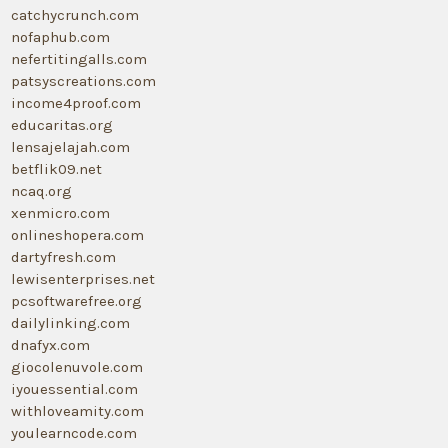
catchycrunch.com
nofaphub.com
nefertitingalls.com
patsyscreations.com
income4proof.com
educaritas.org
lensajelajah.com
betflik09.net
ncaq.org
xenmicro.com
onlineshopera.com
dartyfresh.com
lewisenterprises.net
pcsoftwarefree.org
dailylinking.com
dnafyx.com
giocolenuvole.com
iyouessential.com
withloveamity.com
youlearncode.com