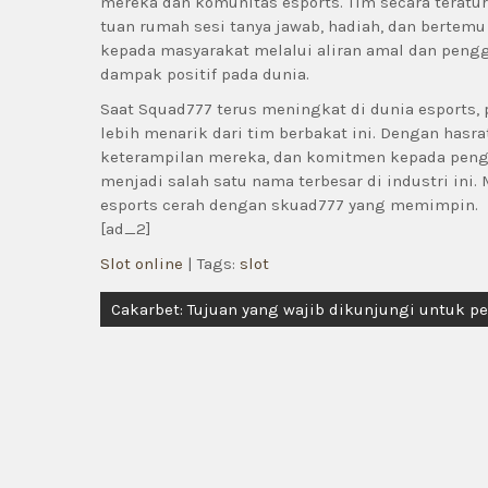
mereka dan komunitas esports. Tim secara teratur
tuan rumah sesi tanya jawab, hadiah, dan bertem
kepada masyarakat melalui aliran amal dan pen
dampak positif pada dunia.
Saat Squad777 terus meningkat di dunia esports
lebih menarik dari tim berbakat ini. Dengan has
keterampilan mereka, dan komitmen kepada peng
menjadi salah satu nama terbesar di industri ini
esports cerah dengan skuad777 yang memimpin.
[ad_2]
Slot online
| Tags:
slot
Post
Cakarbet: Tujuan yang wajib dikunjungi untuk p
navigation