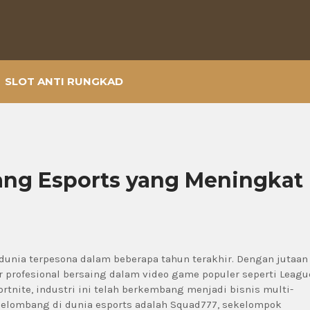
m Ini, Slot X1000 dengan RTP
 besar. Slot gacor ini menawarkan RTP terbaik untuk hasil maksimal.
SLOT ANTI RUNGKAD
ang Esports yang Meningkat
 dunia terpesona dalam beberapa tahun terakhir. Dengan jutaan
rofesional bersaing dalam video game populer seperti Leagu
Fortnite, industri ini telah berkembang menjadi bisnis multi-
 gelombang di dunia esports adalah Squad777, sekelompok