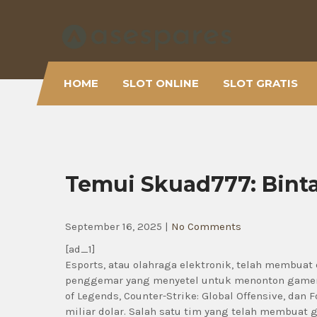
Skip
to
content
Slot PG Soft Gacor Mala
Mainkan slot X1000 dari PG Soft malam ini untuk peluang maxwin
HOME
SLOT ONLINE
SLOT GRATIS
Temui Skuad777: Bint
September 16, 2025
|
No Comments
[ad_1]
Esports, atau olahraga elektronik, telah membuat
penggemar yang menyetel untuk menonton gamer p
of Legends, Counter-Strike: Global Offensive, dan 
miliar dolar. Salah satu tim yang telah membuat