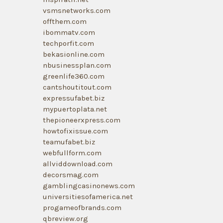
vsmsnetworks.com
offthem.com
ibommatv.com
techporfit.com
bekasionline.com
nbusinessplan.com
greenlife360.com
cantshoutitout.com
expressufabet.biz
mypuertoplata.net
thepioneerxpress.com
howtofixissue.com
teamufabet.biz
webfullform.com
allviddownload.com
decorsmag.com
gamblingcasinonews.com
universitiesofamerica.net
progameofbrands.com
qbreview.org