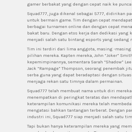
gamer berbakat yang dengan cepat naik ke punca
Squad777, juga dikenal sebagai S777, didirikan p
untuk bermain game. Tim dengan cepat mendapatk
berbagai turnamen online dan dengan cepat mena
bakat baru. Dengan etos kerja dan dedikasi yang
menjadi salah satu bintang esports yang sedang 
Tim ini terdiri dari lima anggota, masing -masin
pilihan mereka. Kapten mereka, John “Joker” Smith
kepemimpinannya, sementara Sarah “Shadow” Lee a
Jack “Rampage” Thompson, seorang penembak jitu
serba guna yang dapat beradaptasi dengan situas
menjaga rekan satu timnya dalam permainan.
Squad777 telah membuat nama untuk diri mereka s
menempatkan di peringkat teratas dan mendapatk
keterampilan komunikasi mereka telah membeda
mengatasi bahkan tantangan terberat. Dengan pa
industri ini, Squad777 siap menjadi salah satu tim
Tapi bukan hanya keterampilan mereka yang mem