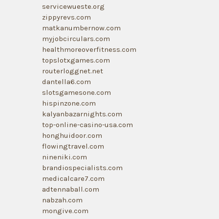
servicewueste.org
zippyrevs.com
matkanumbernow.com
myjobcirculars.com
healthmoreoverfitness.com
topslotxgames.com
routerloggnet.net
dantella6.com
slotsgamesone.com
hispinzone.com
kalyanbazarnights.com
top-online-casino-usa.com
honghuidoor.com
flowingtravel.com
nineniki.com
brandiospecialists.com
medicalcare7.com
adtennaball.com
nabzah.com
mongive.com