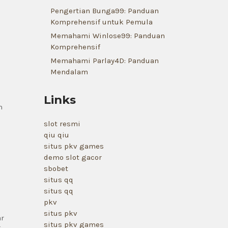
Pengertian Bunga99: Panduan
Komprehensif untuk Pemula
Memahami Winlose99: Panduan
Komprehensif
h
Memahami Parlay4D: Panduan
Mendalam
Links
h
slot resmi
qiu qiu
situs pkv games
demo slot gacor
sbobet
situs qq
situs qq
pkv
situs pkv
ar
situs pkv games