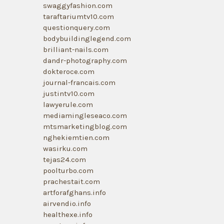
swaggyfashion.com
taraftariumtv10.com
questionquery.com
bodybuildinglegend.com
brilliant-nails.com
dandr-photography.com
dokteroce.com
journal-francais.com
justintv10.com
lawyerule.com
mediamingleseaco.com
mtsmarketingblog.com
nghekiemtien.com
wasirku.com
tejas24.com
poolturbo.com
prachestait.com
artforafghans.info
airvendio.info
healthexe.info