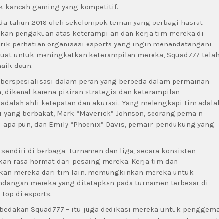
k kancah gaming yang kompetitif.
ada tahun 2018 oleh sekelompok teman yang berbagi hasrat
an pengakuan atas keterampilan dan kerja tim mereka di
rik perhatian organisasi esports yang ingin menandatangani
 kuat untuk meningkatkan keterampilan mereka, Squad777 tela
naik daun.
g berspesialisasi dalam peran yang berbeda dalam permainan
, dikenal karena pikiran strategis dan keterampilan
dalah ahli ketepatan dan akurasi. Yang melengkapi tim adala
 yang berbakat, Mark “Maverick” Johnson, seorang pemain
i apa pun, dan Emily “Phoenix” Davis, pemain pendukung yang
endiri di berbagai turnamen dan liga, secara konsisten
an rasa hormat dari pesaing mereka. Kerja tim dan
kan mereka dari tim lain, memungkinkan mereka untuk
ndangan mereka yang ditetapkan pada turnamen terbesar di
 top di esports.
bedakan Squad777 – itu juga dedikasi mereka untuk penggem