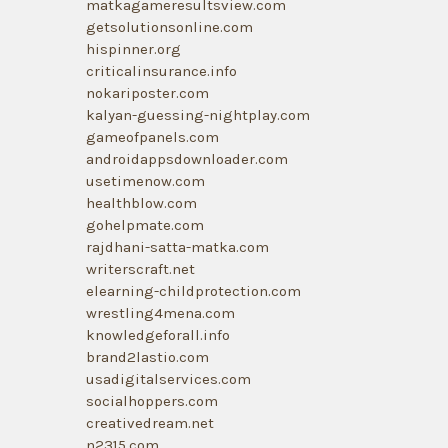
matkagameresultsview.com
getsolutionsonline.com
hispinner.org
criticalinsurance.info
nokariposter.com
kalyan-guessing-nightplay.com
gameofpanels.com
androidappsdownloader.com
usetimenow.com
healthblow.com
gohelpmate.com
rajdhani-satta-matka.com
writerscraft.net
elearning-childprotection.com
wrestling4mena.com
knowledgeforall.info
brand2lastio.com
usadigitalservices.com
socialhoppers.com
creativedream.net
n2315.com