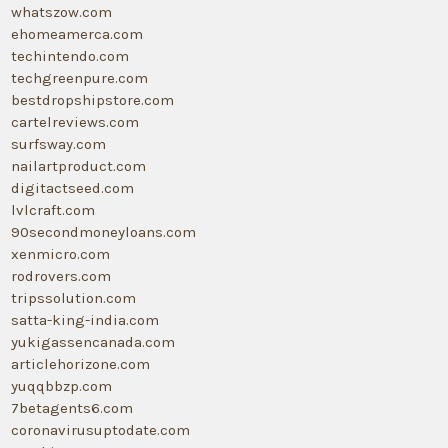
whatszow.com
ehomeamerca.com
techintendo.com
techgreenpure.com
bestdropshipstore.com
cartelreviews.com
surfsway.com
nailartproduct.com
digitactseed.com
lvlcraft.com
90secondmoneyloans.com
xenmicro.com
rodrovers.com
tripssolution.com
satta-king-india.com
yukigassencanada.com
articlehorizone.com
yuqqbbzp.com
7betagents6.com
coronavirusuptodate.com