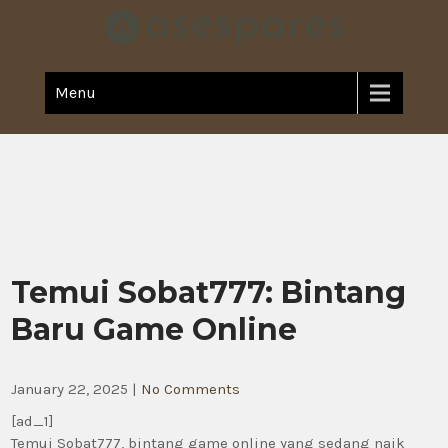
Skip
to
content
Mainkan slot X1000 dari PG Soft malam ini untuk peluang maxwin besar.
Slot PG Soft Gacor Malam
Slot gacor ini menawarkan RTP terbaik untuk hasil maksimal.
Menu
Ini, Slot X1000 dengan RTP
Terbaik
Temui Sobat777: Bintang
Baru Game Online
January 22, 2025
|
No Comments
[ad_1]
Temui Sobat777, bintang game online yang sedang naik