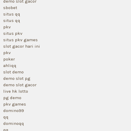
demo slot gacor
sbobet
situs qq
situs qq
pkv
situs pkv
situs pkv games
slot gacor hari ini
pkv
poker
ahliqq
slot demo
demo slot pg
demo slot gacor
live hk lotto
pg demo
pkv games
domino99
qq
dominoqq
qq