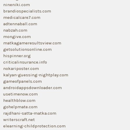
nineniki.com
brandiospecialists.com
medicalcare7.com
adtennaball.com
nabzah.com
mongive.com
matkagameresultsview.com
getsolutionsonline.com
hispinner.org
criticalinsurance.info
nokariposter.com
kalyan-guessing-nightplay.com
gameofpanels.com
androidappsdownloader.com
usetimenow.com
healthblow.com
gohelpmate.com
rajdhani-satta-matka.com
writerscraft.net
elearning-childprotection.com