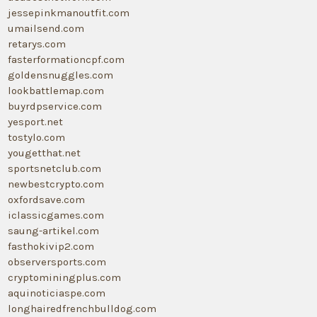
jessepinkmanoutfit.com
umailsend.com
retarys.com
fasterformationcpf.com
goldensnuggles.com
lookbattlemap.com
buyrdpservice.com
yesport.net
tostylo.com
yougetthat.net
sportsnetclub.com
newbestcrypto.com
oxfordsave.com
iclassicgames.com
saung-artikel.com
fasthokivip2.com
observersports.com
cryptominingplus.com
aquinoticiaspe.com
longhairedfrenchbulldog.com