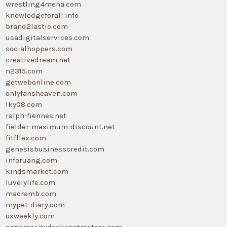
wrestling4mena.com
knowledgeforall.info
brand2lastio.com
usadigitalservices.com
socialhoppers.com
creativedream.net
n2315.com
getwebonline.com
onlyfansheaven.com
lky08.com
ralph-fiennes.net
fielder-maximum-discount.net
fitfllex.com
genesisbusinesscredit.com
inforuang.com
kindsmarket.com
luvelylife.com
macramb.com
mypet-diary.com
oxweekly.com