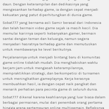
daun. Dengan keterampilan dan dedikasinya yang
mengesankan terhadap game, ia dengan cepat menjadi
kekuatan yang patut diperhitungkan di dunia game.
Sobat777 yang bernama asli Samir berasal dari Indonesia
dan telah bermain video game sejak ia masih kecil. Dia
memulai karirnya seperti kebanyakan gamer, bermain
santai dengan teman dan keluarga, namun segera
menyadari hasratnya terhadap game dan memutuskan
untuk membawanya ke level berikutnya.
Perjalanannya untuk menjadi bintang baru di komunitas
game online tidaklah mudah. Dia menghabiskan waktu
berjam-jam untuk mengasah keterampilannya,
mempraktikkan strategi, dan berkompetisi di turnamen
untuk meningkatkan gameplaynya. Kerja kerasnya
membuahkan hasil, ia dengan cepat naik pangkat dan
menarik perhatian para pecinta game di seluruh dunia.
Sobat777 dikenal karena keahliannya yang luar biasa dalam
berbagai permainan, mulai dari penembak orang pertama
hingga arena pertempuran online multipemain. Refleksnya