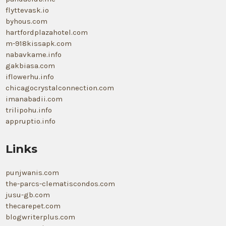
flyttevask.io
byhous.com
hartfordplazahotel.com
m-918kissapk.com
nabavkame.info
gakbiasa.com
iflowerhu.info
chicagocrystalconnection.com
imanabadii.com
trilipohu.info
appruptio.info
Links
punjwanis.com
the-parcs-clematiscondos.com
jusu-gb.com
thecarepet.com
blogwriterplus.com