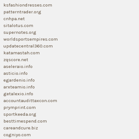
ksfashiondresses.com
patterntrader.org
cnhpa.net
sitalotus.com
supernotes.org
worldsportsempires.com
updatecentral360.com
katamastah.com
zqscore.net
aseleraio.info
asticio.info
egardenio.info
arxteamio.info
getalexio.info
accountaudittaxcon.com
prymprint.com
sportkeeda.org
besttimespend.com
careandcure.biz
cogniyo.com