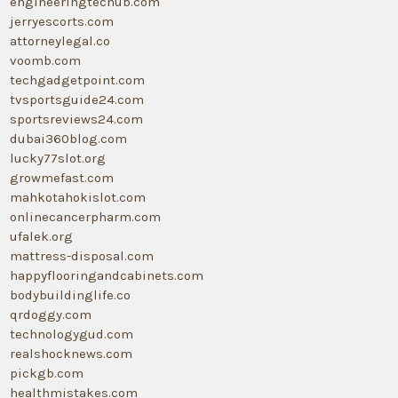
engineeringtechub.com
jerryescorts.com
attorneylegal.co
voomb.com
techgadgetpoint.com
tvsportsguide24.com
sportsreviews24.com
dubai360blog.com
lucky77slot.org
growmefast.com
mahkotahokislot.com
onlinecancerpharm.com
ufalek.org
mattress-disposal.com
happyflooringandcabinets.com
bodybuildinglife.co
qrdoggy.com
technologygud.com
realshocknews.com
pickgb.com
healthmistakes.com