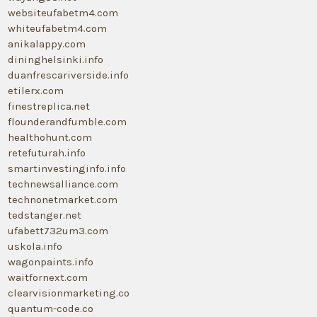
websiteufabetm4.com
whiteufabetm4.com
anikalappy.com
dininghelsinki.info
duanfrescariverside.info
etilerx.com
finestreplica.net
flounderandfumble.com
healthohunt.com
retefuturah.info
smartinvestinginfo.info
technewsalliance.com
technonetmarket.com
tedstanger.net
ufabett732um3.com
uskola.info
wagonpaints.info
waitfornext.com
clearvisionmarketing.co
quantum-code.co