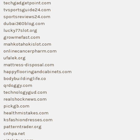
techgadgetpoint.com
tvsportsguide24.com
sportsreviews24.com
dubai360blog.com
lucky77slot.org
growmefast.com
mahkotahokislot.com
onlinecancerpharm.com
ufalek.org
mattress-disposal.com
happyflooringandcabinets.com
bodybuildinglife.co
qrdoggy.com
technologygud.com
realshocknews.com
pickgb.com
healthmistakes.com
ksfashiondresses.com
patterntrader.org
cnhpa.net