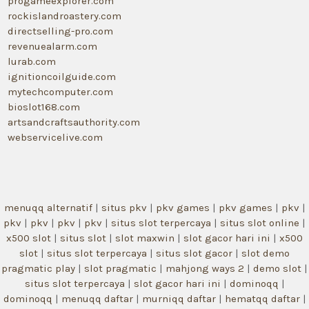
progameexplorer.com
rockislandroastery.com
directselling-pro.com
revenuealarm.com
lurab.com
ignitioncoilguide.com
mytechcomputer.com
bioslot168.com
artsandcraftsauthority.com
webservicelive.com
menuqq alternatif
|
situs pkv
|
pkv games
|
pkv games
|
pkv
|
pkv
|
pkv
|
pkv
|
pkv
|
situs slot terpercaya
|
situs slot online
|
x500 slot
|
situs slot
|
slot maxwin
|
slot gacor hari ini
|
x500
slot
|
situs slot terpercaya
|
situs slot gacor
|
slot demo
pragmatic play
|
slot pragmatic
|
mahjong ways 2
|
demo slot
|
situs slot terpercaya
|
slot gacor hari ini
|
dominoqq
|
dominoqq
|
menuqq daftar
|
murniqq daftar
|
hematqq daftar
|