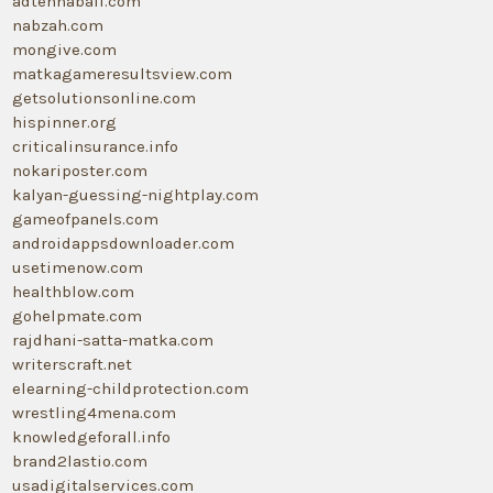
adtennaball.com
nabzah.com
mongive.com
matkagameresultsview.com
getsolutionsonline.com
hispinner.org
criticalinsurance.info
nokariposter.com
kalyan-guessing-nightplay.com
gameofpanels.com
androidappsdownloader.com
usetimenow.com
healthblow.com
gohelpmate.com
rajdhani-satta-matka.com
writerscraft.net
elearning-childprotection.com
wrestling4mena.com
knowledgeforall.info
brand2lastio.com
usadigitalservices.com