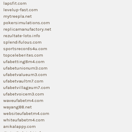
lapsfit.com
levelup-fast.com
mytreepla.net
pokersimulations.com
replicamanufactory.net
rezultate-loto.info
splendifulous.com
sportsrecords4u.com
topceleberites.com
ufabetting8m4.com
ufabetunionum3.com
ufabetvalueum3.com
ufabetvaultm7.com
ufabetvillageum7.com
ufabetvoicem3.com
waveufabetm4.com
wayang88.net
websiteufabetm4.com
whiteufabetm4.com
anikalappy.com