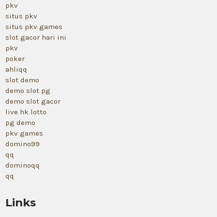
pkv
situs pkv
situs pkv games
slot gacor hari ini
pkv
poker
ahliqq
slot demo
demo slot pg
demo slot gacor
live hk lotto
pg demo
pkv games
domino99
qq
dominoqq
qq
Links