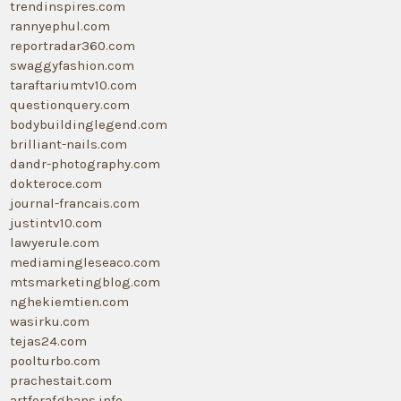
trendinspires.com
rannyephul.com
reportradar360.com
swaggyfashion.com
taraftariumtv10.com
questionquery.com
bodybuildinglegend.com
brilliant-nails.com
dandr-photography.com
dokteroce.com
journal-francais.com
justintv10.com
lawyerule.com
mediamingleseaco.com
mtsmarketingblog.com
nghekiemtien.com
wasirku.com
tejas24.com
poolturbo.com
prachestait.com
artforafghans.info