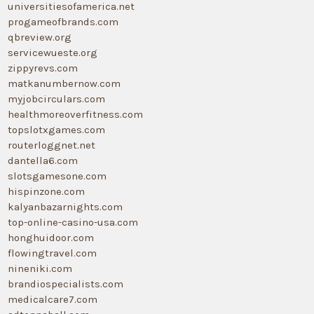
universitiesofamerica.net
progameofbrands.com
qbreview.org
servicewueste.org
zippyrevs.com
matkanumbernow.com
myjobcirculars.com
healthmoreoverfitness.com
topslotxgames.com
routerloggnet.net
dantella6.com
slotsgamesone.com
hispinzone.com
kalyanbazarnights.com
top-online-casino-usa.com
honghuidoor.com
flowingtravel.com
nineniki.com
brandiospecialists.com
medicalcare7.com