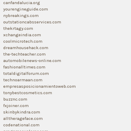
canfandalucia.org
yourengineguide.com
nybreakings.com
outstationcabsservices.com
thekrtagy.com
xchangeindia.com
coolmicrotech.com
dreamhousehack.com
the-techteacher.com
automobilenews-online.com
fashionalltimes.com
totaldigitalforum.com
technoarmaan.com
empresasposicionamientoweb.com
tonybestcosmetics.com
buzznc.com
fxjoiner.com
skinbykindra.com
alltherageface.com
codenational.com