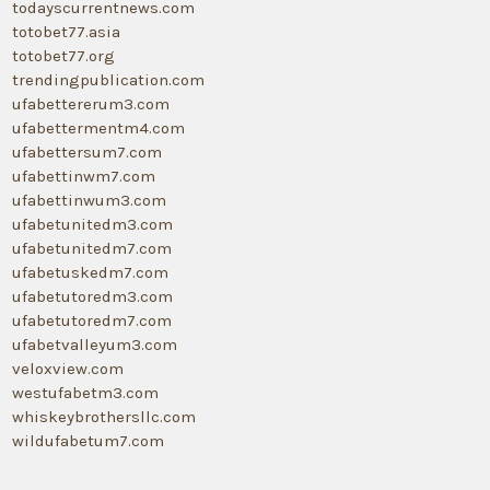
todayscurrentnews.com
totobet77.asia
totobet77.org
trendingpublication.com
ufabettererum3.com
ufabettermentm4.com
ufabettersum7.com
ufabettinwm7.com
ufabettinwum3.com
ufabetunitedm3.com
ufabetunitedm7.com
ufabetuskedm7.com
ufabetutoredm3.com
ufabetutoredm7.com
ufabetvalleyum3.com
veloxview.com
westufabetm3.com
whiskeybrothersllc.com
wildufabetum7.com