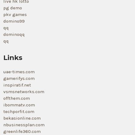
live hk lotto
pg demo
pkv games
domino99
qq
dominoqq
qq
Links
uae-times.com
gamerifys.com
inspiratif.net
vsmsnetworks.com
offthem.com
ibommatv.com
techporfit.com
bekasionline.com
nbusinessplan.com
greenlife360.com