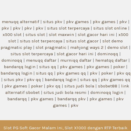
menuqq alternatif
|
situs pkv
|
pkv games
|
pkv games
|
pkv
|
pkv
|
pkv
|
pkv
|
pkv
|
situs slot terpercaya
|
situs slot online
|
x500 slot
|
situs slot
|
slot maxwin
|
slot gacor hari ini
|
x500
slot
|
situs slot terpercaya
|
situs slot gacor
|
slot demo
pragmatic play
|
slot pragmatic
|
mahjong ways 2
|
demo slot
|
situs slot terpercaya
|
slot gacor hari ini
|
dominoqq
|
dominoqq
|
menuqq daftar
|
murniqq daftar
|
hematqq daftar
|
bandarqq login
|
situs qq
|
pkv games
|
pkv games
|
poker
|
bandarqq login
|
situs qq
|
pkv games qq
|
pkv
|
poker
|
pkv qq
|
situs pkv
|
pkv qq
|
bandarqq login
|
situs qq
|
pkv games qq
|
pkv games
|
poker
|
pkv qq
|
situs judi bola
|
sbobet88
|
link
alternatif sbobet
|
situs judi bola resmi
|
dominoqq login
|
bandarqq
|
pkv games
|
bandarqq pkv
|
pkv games
|
pkv
games
|
pkv
Slot PG Soft Gacor Malam Ini, Slot X1000 dengan RTP Terbaik