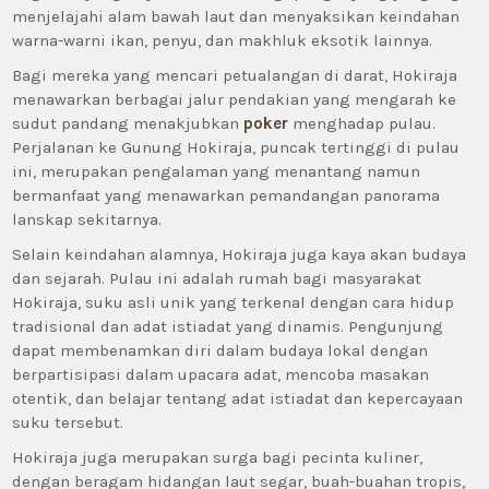
menjelajahi alam bawah laut dan menyaksikan keindahan
warna-warni ikan, penyu, dan makhluk eksotik lainnya.
Bagi mereka yang mencari petualangan di darat, Hokiraja
menawarkan berbagai jalur pendakian yang mengarah ke
sudut pandang menakjubkan
poker
menghadap pulau.
Perjalanan ke Gunung Hokiraja, puncak tertinggi di pulau
ini, merupakan pengalaman yang menantang namun
bermanfaat yang menawarkan pemandangan panorama
lanskap sekitarnya.
Selain keindahan alamnya, Hokiraja juga kaya akan budaya
dan sejarah. Pulau ini adalah rumah bagi masyarakat
Hokiraja, suku asli unik yang terkenal dengan cara hidup
tradisional dan adat istiadat yang dinamis. Pengunjung
dapat membenamkan diri dalam budaya lokal dengan
berpartisipasi dalam upacara adat, mencoba masakan
otentik, dan belajar tentang adat istiadat dan kepercayaan
suku tersebut.
Hokiraja juga merupakan surga bagi pecinta kuliner,
dengan beragam hidangan laut segar, buah-buahan tropis,