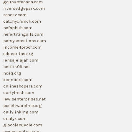
goupuntacana.com
riversedgepark.com
zaseez.com
catchycrunch.com
nofaphub.com
nefertitingalls.com
patsyscreations.com
income4proof.com
educaritas.org
lensajelajah.com
betflik09.net
ncaq.org
xenmicro.com
onlineshopera.com
dartyfresh.com
lewisenterprises.net
pcsoftwarefree.org
dailylinking.com
dnafyx.com
giocolenuvole.com
iyouessential.com