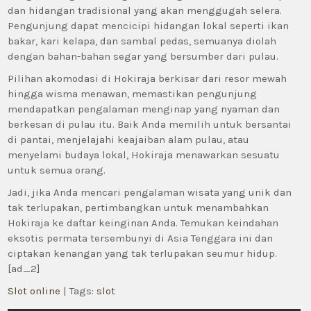
dan hidangan tradisional yang akan menggugah selera.
Pengunjung dapat mencicipi hidangan lokal seperti ikan
bakar, kari kelapa, dan sambal pedas, semuanya diolah
dengan bahan-bahan segar yang bersumber dari pulau.
Pilihan akomodasi di Hokiraja berkisar dari resor mewah
hingga wisma menawan, memastikan pengunjung
mendapatkan pengalaman menginap yang nyaman dan
berkesan di pulau itu. Baik Anda memilih untuk bersantai
di pantai, menjelajahi keajaiban alam pulau, atau
menyelami budaya lokal, Hokiraja menawarkan sesuatu
untuk semua orang.
Jadi, jika Anda mencari pengalaman wisata yang unik dan
tak terlupakan, pertimbangkan untuk menambahkan
Hokiraja ke daftar keinginan Anda. Temukan keindahan
eksotis permata tersembunyi di Asia Tenggara ini dan
ciptakan kenangan yang tak terlupakan seumur hidup.
[ad_2]
Slot online
| Tags:
slot