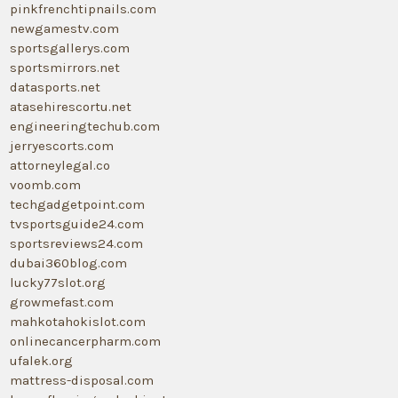
pinkfrenchtipnails.com
newgamestv.com
sportsgallerys.com
sportsmirrors.net
datasports.net
atasehirescortu.net
engineeringtechub.com
jerryescorts.com
attorneylegal.co
voomb.com
techgadgetpoint.com
tvsportsguide24.com
sportsreviews24.com
dubai360blog.com
lucky77slot.org
growmefast.com
mahkotahokislot.com
onlinecancerpharm.com
ufalek.org
mattress-disposal.com