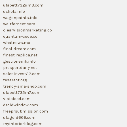
ufabett732um3.com
uskola.info
wagonpaints.info
waitfornext.com
clearvisionmarketing.co
quantum-code.co
whatnews.me
final-dream.com
finest-replica.net
gestioneinh.info
prosportdaily.net
salesinvest22.com
teseract.org
trendy-ama-shop.com
ufabett732m7.com
visiofood.com
droidwindow.com
freeprsubmission.com
ufagold666.com
myinteriorblog.com