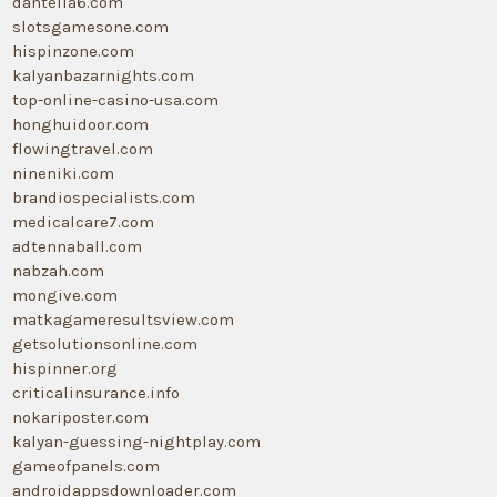
dantella6.com
slotsgamesone.com
hispinzone.com
kalyanbazarnights.com
top-online-casino-usa.com
honghuidoor.com
flowingtravel.com
nineniki.com
brandiospecialists.com
medicalcare7.com
adtennaball.com
nabzah.com
mongive.com
matkagameresultsview.com
getsolutionsonline.com
hispinner.org
criticalinsurance.info
nokariposter.com
kalyan-guessing-nightplay.com
gameofpanels.com
androidappsdownloader.com