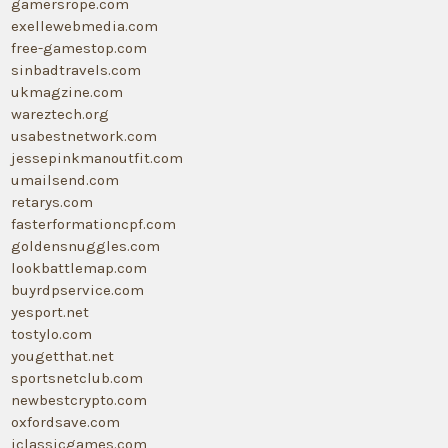
gamersrope.com
exellewebmedia.com
free-gamestop.com
sinbadtravels.com
ukmagzine.com
wareztech.org
usabestnetwork.com
jessepinkmanoutfit.com
umailsend.com
retarys.com
fasterformationcpf.com
goldensnuggles.com
lookbattlemap.com
buyrdpservice.com
yesport.net
tostylo.com
yougetthat.net
sportsnetclub.com
newbestcrypto.com
oxfordsave.com
iclassicgames.com