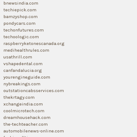
bnewsindia.com
techiepick.com
bamzyshop.com
pondycars.com
techonfutures.com
techoologic.com
raspberryketonescanada.org
medihealthrules.com
usathrill.com
vshapedental.com
canfandalucia.org
yourengineguide.com
nybreakings.com
outstationcabsservices.com
thekrtagy.com
xchangeindia.com
coolmicrotech.com
dreamhousehack.com
the-techteacher.com
automobilenews-online.com