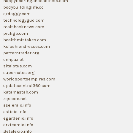
happyflooringandcabinets.com
bodybuildinglife.co
qrdoggy.com
technologygud.com
realshocknews.com
pickgb.com
healthmistakes.com
ksfashiondresses.com
patterntrader.org
cnhpa.net
sitalotus.com
supernotes.org
worldsportsempires.com
updatecentral360.com
katamastah.com
zqscore.net
aseleraio.info
asticio.info
egardenio.info
arxteamio.info
getalexio.info