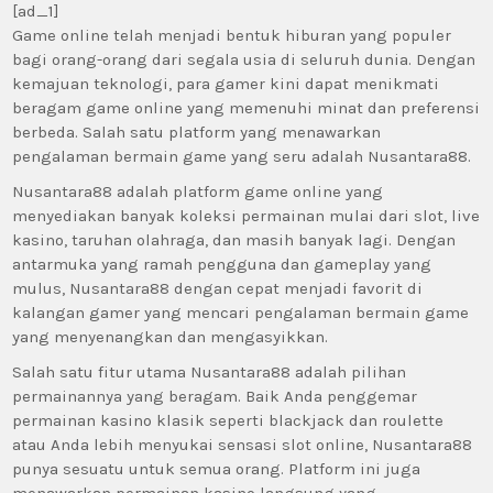
[ad_1]
Game online telah menjadi bentuk hiburan yang populer
bagi orang-orang dari segala usia di seluruh dunia. Dengan
kemajuan teknologi, para gamer kini dapat menikmati
beragam game online yang memenuhi minat dan preferensi
berbeda. Salah satu platform yang menawarkan
pengalaman bermain game yang seru adalah Nusantara88.
Nusantara88 adalah platform game online yang
menyediakan banyak koleksi permainan mulai dari slot, live
kasino, taruhan olahraga, dan masih banyak lagi. Dengan
antarmuka yang ramah pengguna dan gameplay yang
mulus, Nusantara88 dengan cepat menjadi favorit di
kalangan gamer yang mencari pengalaman bermain game
yang menyenangkan dan mengasyikkan.
Salah satu fitur utama Nusantara88 adalah pilihan
permainannya yang beragam. Baik Anda penggemar
permainan kasino klasik seperti blackjack dan roulette
atau Anda lebih menyukai sensasi slot online, Nusantara88
punya sesuatu untuk semua orang. Platform ini juga