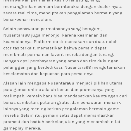
menawarkan permainan kasino langsung yang
memungkinkan pemain berinteraksi dengan dealer nyata
secara real-time, menciptakan pengalaman bermain yang
benar-benar mendalam.
Selain penawaran permainannya yang beragam,
Nusantara88 juga menonjol karena keamanan dan
keandalannya. Platform ini dilisensikan dan diatur oleh
otoritas terkait, memastikan bahwa pemain dapat
menikmati permainan favorit mereka dengan tenang.
Dengan opsi pembayaran yang aman dan tim dukungan
pelanggan yang berdedikasi, Nusantara88 mengutamakan
keselamatan dan kepuasan para pemainnya.
Alasan lain mengapa Nusantara88 menjadi pilihan utama
para gamer online adalah bonus dan promosinya yang
melimpah. Pemain baru bisa mendapatkan keuntungan dari
bonus sambutan, putaran gratis, dan penawaran menarik
lainnya yang meningkatkan pengalaman bermain game
mereka. Selain itu, pemain setia dapat memanfaatkan
promosi dan hadiah berkelanjutan yang menambah nilai
gameplay mereka.