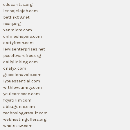
educaritas.org
lensajelajah.com
betflik09.net
ncaq.org
xenmicro.com
onlineshopera.com
dartyfresh.com
lewisenterprises.net
pcsoftwarefree.org
dailylinking.com
dnafyx.com
giocolenuvole.com
iyouessential.com
withloveamity.com
youlearncode.com
fxyatirim.com
abbuguide.com
technologyresult.com
webhostingoffers.org
whatszow.com