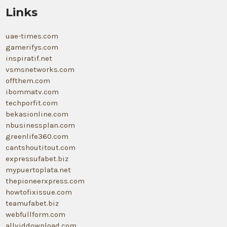
Links
uae-times.com
gamerifys.com
inspiratif.net
vsmsnetworks.com
offthem.com
ibommatv.com
techporfit.com
bekasionline.com
nbusinessplan.com
greenlife360.com
cantshoutitout.com
expressufabet.biz
mypuertoplata.net
thepioneerxpress.com
howtofixissue.com
teamufabet.biz
webfullform.com
allviddownload.com