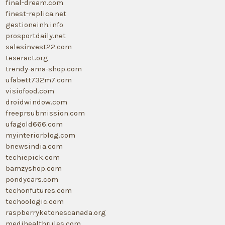
final-dream.com
finest-replica.net
gestioneinh.info
prosportdaily.net
salesinvest22.com
teseract.org
trendy-ama-shop.com
ufabett732m7.com
visiofood.com
droidwindow.com
freeprsubmission.com
ufagold666.com
myinteriorblog.com
bnewsindia.com
techiepick.com
bamzyshop.com
pondycars.com
techonfutures.com
techoologic.com
raspberryketonescanada.org
medihealthrules.com