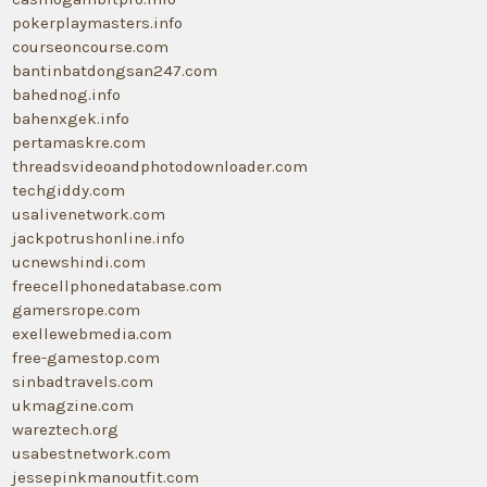
pokerplaymasters.info
courseoncourse.com
bantinbatdongsan247.com
bahednog.info
bahenxgek.info
pertamaskre.com
threadsvideoandphotodownloader.com
techgiddy.com
usalivenetwork.com
jackpotrushonline.info
ucnewshindi.com
freecellphonedatabase.com
gamersrope.com
exellewebmedia.com
free-gamestop.com
sinbadtravels.com
ukmagzine.com
wareztech.org
usabestnetwork.com
jessepinkmanoutfit.com