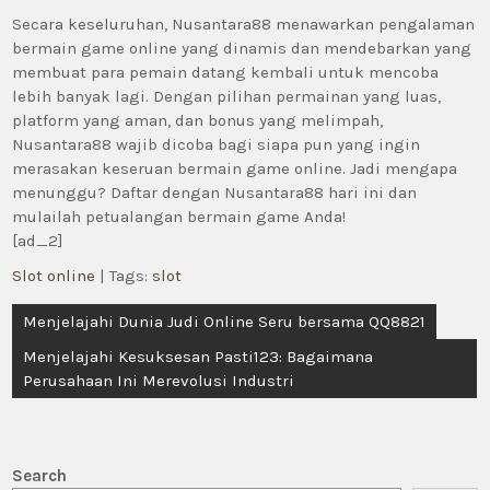
Secara keseluruhan, Nusantara88 menawarkan pengalaman
bermain game online yang dinamis dan mendebarkan yang
membuat para pemain datang kembali untuk mencoba
lebih banyak lagi. Dengan pilihan permainan yang luas,
platform yang aman, dan bonus yang melimpah,
Nusantara88 wajib dicoba bagi siapa pun yang ingin
merasakan keseruan bermain game online. Jadi mengapa
menunggu? Daftar dengan Nusantara88 hari ini dan
mulailah petualangan bermain game Anda!
[ad_2]
Slot online
| Tags:
slot
Post
Menjelajahi Dunia Judi Online Seru bersama QQ8821
navigation
Menjelajahi Kesuksesan Pasti123: Bagaimana
Perusahaan Ini Merevolusi Industri
Search