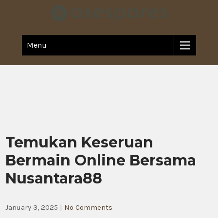
Skip
to
content
Mainkan slot X1000 dari PG Soft malam ini untuk peluang maxwin besar.
Slot PG Soft Gacor Malam
Slot gacor ini menawarkan RTP terbaik untuk hasil maksimal.
Menu
Ini, Slot X1000 dengan RTP
Terbaik
Temukan Keseruan
Bermain Online Bersama
Nusantara88
January 3, 2025
|
No Comments