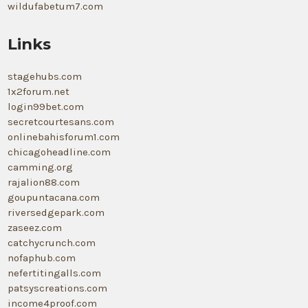
wildufabetum7.com
Links
stagehubs.com
1x2forum.net
login99bet.com
secretcourtesans.com
onlinebahisforum1.com
chicagoheadline.com
camming.org
rajalion88.com
goupuntacana.com
riversedgepark.com
zaseez.com
catchycrunch.com
nofaphub.com
nefertitingalls.com
patsyscreations.com
income4proof.com