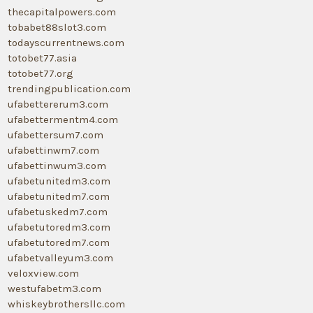
thecapitalpowers.com
tobabet88slot3.com
todayscurrentnews.com
totobet77.asia
totobet77.org
trendingpublication.com
ufabettererum3.com
ufabettermentm4.com
ufabettersum7.com
ufabettinwm7.com
ufabettinwum3.com
ufabetunitedm3.com
ufabetunitedm7.com
ufabetuskedm7.com
ufabetutoredm3.com
ufabetutoredm7.com
ufabetvalleyum3.com
veloxview.com
westufabetm3.com
whiskeybrothersllc.com