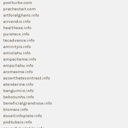
poolturbo.com
prachestait.com
artforafghans.info
airvendio.info
healthexe.info
puretecx.info
tecadvance.info
aminityio.info
amiolahu.info
ampacheme.info
ampullahu.info
aromaxme.info
asserthatecontrast.info
atenderme.info
bangumiio.info
bekosunhu.info
beneficialgrandiose.info
blomaio.info
dosellinfoplete.info
podtubeio.info