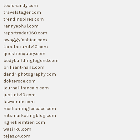
toolshandy.com
travelstager.com
trendinspires.com
rannyephul.com
reportradar360.com
swaggyfashion.com
taraftariumtv10.com
questionquery.com
bodybuildinglegend.com
brilliant-nails.com
dandr-photography.com
dokteroce.com
journal-francais.com
justintv10.com
lawyerule.com
mediamingleseaco.com
mtsmarketingblog.com
nghekiemtien.com
wasirku.com
tejas24.com