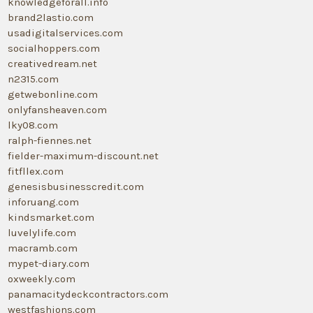
knowledgeforall.info
brand2lastio.com
usadigitalservices.com
socialhoppers.com
creativedream.net
n2315.com
getwebonline.com
onlyfansheaven.com
lky08.com
ralph-fiennes.net
fielder-maximum-discount.net
fitfllex.com
genesisbusinesscredit.com
inforuang.com
kindsmarket.com
luvelylife.com
macramb.com
mypet-diary.com
oxweekly.com
panamacitydeckcontractors.com
westfashions.com