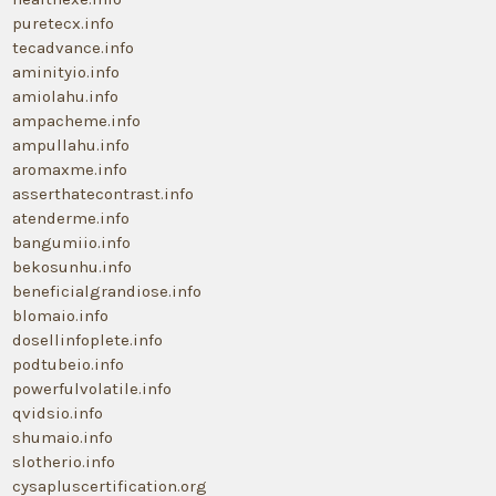
puretecx.info
tecadvance.info
aminityio.info
amiolahu.info
ampacheme.info
ampullahu.info
aromaxme.info
asserthatecontrast.info
atenderme.info
bangumiio.info
bekosunhu.info
beneficialgrandiose.info
blomaio.info
dosellinfoplete.info
podtubeio.info
powerfulvolatile.info
qvidsio.info
shumaio.info
slotherio.info
cysapluscertification.org