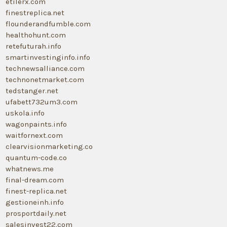
etilerx.com
finestreplica.net
flounderandfumble.com
healthohunt.com
retefuturah.info
smartinvestinginfo.info
technewsalliance.com
technonetmarket.com
tedstanger.net
ufabett732um3.com
uskola.info
wagonpaints.info
waitfornext.com
clearvisionmarketing.co
quantum-code.co
whatnews.me
final-dream.com
finest-replica.net
gestioneinh.info
prosportdaily.net
salesinvest22.com