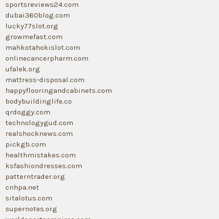
sportsreviews24.com
dubai360blog.com
lucky77slot.org
growmefast.com
mahkotahokislot.com
onlinecancerpharm.com
ufalek.org
mattress-disposal.com
happyflooringandcabinets.com
bodybuildinglife.co
qrdoggy.com
technologygud.com
realshocknews.com
pickgb.com
healthmistakes.com
ksfashiondresses.com
patterntrader.org
cnhpa.net
sitalotus.com
supernotes.org