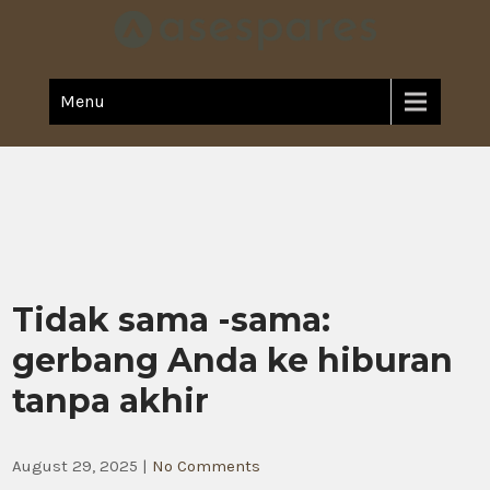
Skip
to
content
Mainkan slot X1000 dari PG Soft malam ini untuk peluang maxwin besar.
Slot PG Soft Gacor Malam
Slot gacor ini menawarkan RTP terbaik untuk hasil maksimal.
Menu
Ini, Slot X1000 dengan RTP
Terbaik
Tidak sama -sama:
gerbang Anda ke hiburan
tanpa akhir
August 29, 2025
|
No Comments