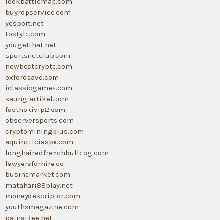
lookbattlemap.com
buyrdpservice.com
yesport.net
tostylo.com
yougetthat.net
sportsnetclub.com
newbestcrypto.com
oxfordsave.com
iclassicgames.com
saung-artikel.com
fasthokivip2.com
observersports.com
cryptominingplus.com
aquinoticiaspe.com
longhairedfrenchbulldog.com
lawyersforhire.co
businemarket.com
matahari88play.net
moneydescriptor.com
youthsmagazine.com
painaidee.net