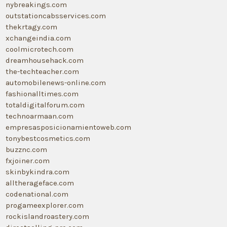
nybreakings.com
outstationcabsservices.com
thekrtagy.com
xchangeindia.com
coolmicrotech.com
dreamhousehack.com
the-techteacher.com
automobilenews-online.com
fashionalltimes.com
totaldigitalforum.com
technoarmaan.com
empresasposicionamientoweb.com
tonybestcosmetics.com
buzznc.com
fxjoiner.com
skinbykindra.com
alltherageface.com
codenational.com
progameexplorer.com
rockislandroastery.com