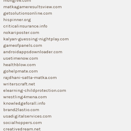
mongive.com
matkagameresultsview.com
getsolutionsonline.com
hispinner.org
criticalinsurance.info
nokariposter.com
kalyan-guessing-nightplay.com
gameofpanels.com
androidappsdownloader.com
usetimenow.com
healthblow.com
gohelpmate.com
rajdhani-satta-matka.com
writerscraft.net
elearning-childprotection.com
wrestling4mena.com
knowledgeforall.info
brand2lastio.com
usadigitalservices.com
socialhoppers.com
creativedream.net