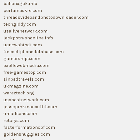
bahenxgek.info
pertamaskre.com
threadsvideoandphotodownloader.com
techgiddy.com
usalivenetwork.com
jackpotrushonline.info
ucnewshindi.com
freecellphonedatabase.com
gamersrope.com
exellewebmedia.com
free-gamestop.com
sinbadtravels.com
ukmagzine.com
wareztech.org
usabestnetwork.com
jessepinkmanoutfit.com
umailsend.com
retarys.com
fasterformationcpf.com
goldensnuggles.com