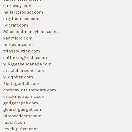
surfsway.com
nailartproduct.com
digitactseed.com
lvlcraft.com
90secondmoneyloans.com
xenmicro.com
rodrovers.com
tripssolution.com
satta-king-india.com
yukigassencanada.com
articlehorizone.com
yuqqbbzp.com
7betagents6.com
coronavirusuptodate.com
crackinstreams.com
gadgetspak.com
gearsngadget.com
hireseodoctor.com
lapsfit.com
levelup-fast.com