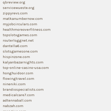
qbreview.org
servicewueste.org
zippyrevs.com
matkanumbernow.com
myjobcirculars.com
healthmoreoverfitness.com
topslotxgames.com
routerloggnet.net
dantella6.com
slotsgamesone.com
hispinzone.com
kalyanbazarnights.com
top-online-casino-usa.com
honghuidoor.com
flowingtravel.com
nineniki.com
brandiospecialists.com
medicalcare7.com
adtennaball.com
nabzah.com