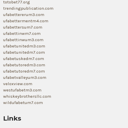
totobet77.org
trendingpublication.com
ufabettererum3.com
ufabettermentm4.com
ufabettersum7.com
ufabettinwm7.com
ufabettinwum3.com
ufabetunitedm3.com
ufabetunitedm7.com
ufabetuskedm7.com
ufabetutoredm3.com
ufabetutoredm7.com
ufabetvalleyum3.com
veloxview.com
westufabetm3.com
whiskeybrothersllc.com
wildufabetum7.com
Links