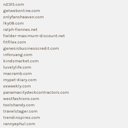
n2315.com
getwebonline.com
onlyfansheaven.com
lky08.com
ralph-fiennes.net
fielder-maximum-discount.net
fitfllex.com
genesisbusinesscredit.com
inforuang.com
kindsmarket.com
luvelylife.com
macramb.com
mypet-diary.com
oxweekly.com
panamacitydeckcontractors.com
westfashions.com
toolshandy.com
travelstager.com
trendinspires.com
rannyephul.com