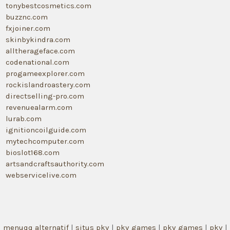
tonybestcosmetics.com
buzznc.com
fxjoiner.com
skinbykindra.com
alltherageface.com
codenational.com
progameexplorer.com
rockislandroastery.com
directselling-pro.com
revenuealarm.com
lurab.com
ignitioncoilguide.com
mytechcomputer.com
bioslot168.com
artsandcraftsauthority.com
webservicelive.com
menuqq alternatif
|
situs pkv
|
pkv games
|
pkv games
|
pkv
|