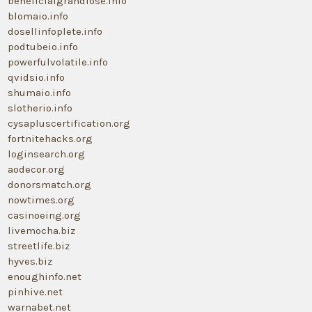
beneficialgrandiose.info
blomaio.info
dosellinfoplete.info
podtubeio.info
powerfulvolatile.info
qvidsio.info
shumaio.info
slotherio.info
cysapluscertification.org
fortnitehacks.org
loginsearch.org
aodecor.org
donorsmatch.org
nowtimes.org
casinoeing.org
livemocha.biz
streetlife.biz
hyves.biz
enoughinfo.net
pinhive.net
warnabet.net