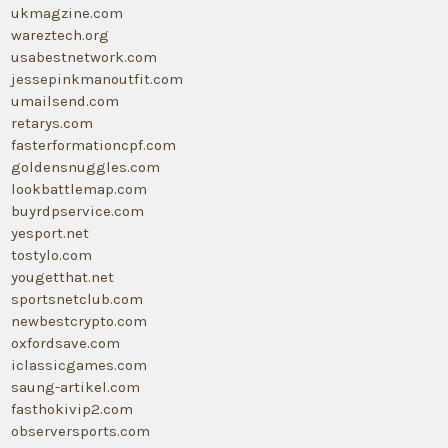
ukmagzine.com
wareztech.org
usabestnetwork.com
jessepinkmanoutfit.com
umailsend.com
retarys.com
fasterformationcpf.com
goldensnuggles.com
lookbattlemap.com
buyrdpservice.com
yesport.net
tostylo.com
yougetthat.net
sportsnetclub.com
newbestcrypto.com
oxfordsave.com
iclassicgames.com
saung-artikel.com
fasthokivip2.com
observersports.com