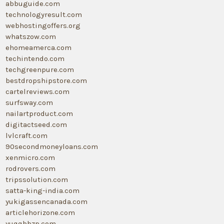
abbuguide.com
technologyresult.com
webhostingoffers.org
whatszow.com
ehomeamerca.com
techintendo.com
techgreenpure.com
bestdropshipstore.com
cartelreviews.com
surfsway.com
nailartproduct.com
digitactseed.com
lvlcraft.com
90secondmoneyloans.com
xenmicro.com
rodrovers.com
tripssolution.com
satta-king-india.com
yukigassencanada.com
articlehorizone.com
yuqqbbzp.com