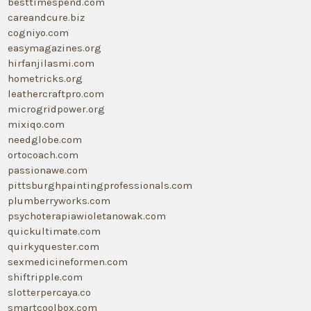
besttimespend.com
careandcure.biz
cogniyo.com
easymagazines.org
hirfanjilasmi.com
hometricks.org
leathercraftpro.com
microgridpower.org
mixiqo.com
needglobe.com
ortocoach.com
passionawe.com
pittsburghpaintingprofessionals.com
plumberryworks.com
psychoterapiawioletanowak.com
quickultimate.com
quirkyquester.com
sexmedicineformen.com
shiftripple.com
slotterpercaya.co
smartcoolbox.com