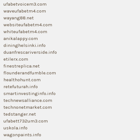
ufabetvoicem3.com
waveufabetm4.com
wayang88.net
websiteufabetm4.com
whiteufabetm4.com
anikalappy.com
dininghelsinki.info
duanfrescariverside.info
etilerx.com
finestreplica.net
flounderandfumble.com
healthohunt.com
retefuturah.info
smartinvestinginfo.info
technewsalliance.com
technonetmarket.com
tedstanger.net
ufabett732um3.com
uskola.info
wagonpaints.info