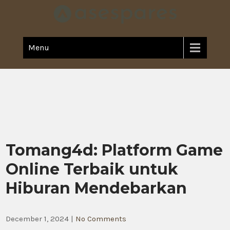
Skip
to
content
Mainkan slot X1000 dari PG Soft malam ini untuk peluang maxwin besar.
Slot PG Soft Gacor Malam
Slot gacor ini menawarkan RTP terbaik untuk hasil maksimal.
Menu
Ini, Slot X1000 dengan RTP
Terbaik
Tomang4d: Platform Game
Online Terbaik untuk
Hiburan Mendebarkan
December 1, 2024
|
No Comments