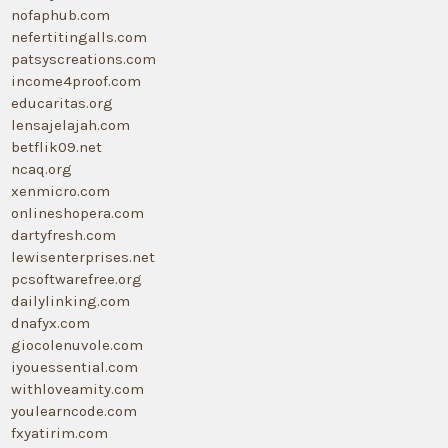
nofaphub.com
nefertitingalls.com
patsyscreations.com
income4proof.com
educaritas.org
lensajelajah.com
betflik09.net
ncaq.org
xenmicro.com
onlineshopera.com
dartyfresh.com
lewisenterprises.net
pcsoftwarefree.org
dailylinking.com
dnafyx.com
giocolenuvole.com
iyouessential.com
withloveamity.com
youlearncode.com
fxyatirim.com