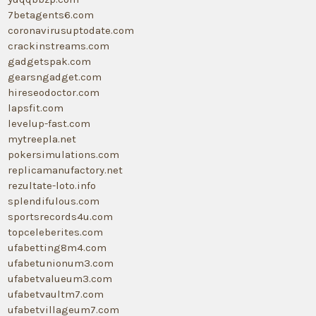
7betagents6.com
coronavirusuptodate.com
crackinstreams.com
gadgetspak.com
gearsngadget.com
hireseodoctor.com
lapsfit.com
levelup-fast.com
mytreepla.net
pokersimulations.com
replicamanufactory.net
rezultate-loto.info
splendifulous.com
sportsrecords4u.com
topceleberites.com
ufabetting8m4.com
ufabetunionum3.com
ufabetvalueum3.com
ufabetvaultm7.com
ufabetvillageum7.com