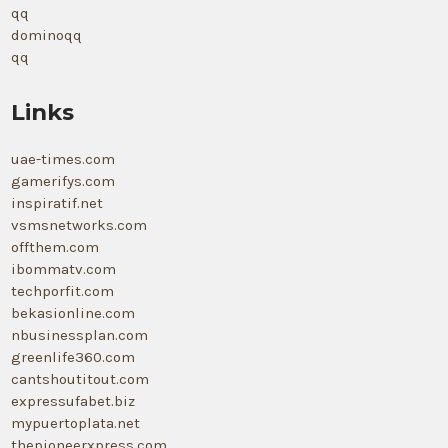
qq
dominoqq
qq
Links
uae-times.com
gamerifys.com
inspiratif.net
vsmsnetworks.com
offthem.com
ibommatv.com
techporfit.com
bekasionline.com
nbusinessplan.com
greenlife360.com
cantshoutitout.com
expressufabet.biz
mypuertoplata.net
thepioneerxpress.com