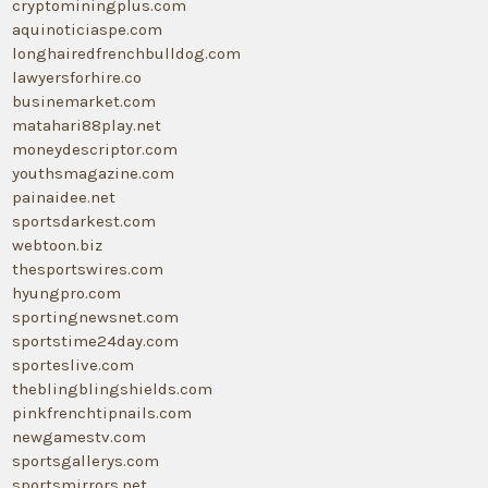
cryptominingplus.com
aquinoticiaspe.com
longhairedfrenchbulldog.com
lawyersforhire.co
businemarket.com
matahari88play.net
moneydescriptor.com
youthsmagazine.com
painaidee.net
sportsdarkest.com
webtoon.biz
thesportswires.com
hyungpro.com
sportingnewsnet.com
sportstime24day.com
sporteslive.com
theblingblingshields.com
pinkfrenchtipnails.com
newgamestv.com
sportsgallerys.com
sportsmirrors.net