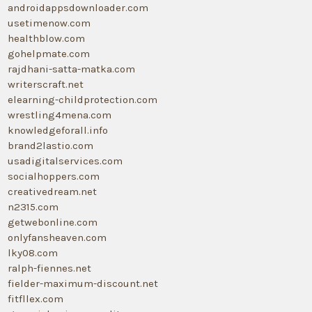
androidappsdownloader.com
usetimenow.com
healthblow.com
gohelpmate.com
rajdhani-satta-matka.com
writerscraft.net
elearning-childprotection.com
wrestling4mena.com
knowledgeforall.info
brand2lastio.com
usadigitalservices.com
socialhoppers.com
creativedream.net
n2315.com
getwebonline.com
onlyfansheaven.com
lky08.com
ralph-fiennes.net
fielder-maximum-discount.net
fitfllex.com