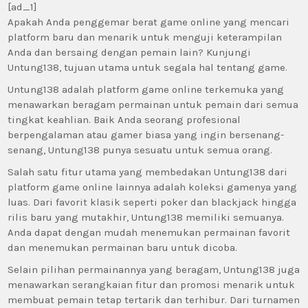
[ad_1]
Apakah Anda penggemar berat game online yang mencari
platform baru dan menarik untuk menguji keterampilan
Anda dan bersaing dengan pemain lain? Kunjungi
Untung138, tujuan utama untuk segala hal tentang game.
Untung138 adalah platform game online terkemuka yang
menawarkan beragam permainan untuk pemain dari semua
tingkat keahlian. Baik Anda seorang profesional
berpengalaman atau gamer biasa yang ingin bersenang-
senang, Untung138 punya sesuatu untuk semua orang.
Salah satu fitur utama yang membedakan Untung138 dari
platform game online lainnya adalah koleksi gamenya yang
luas. Dari favorit klasik seperti poker dan blackjack hingga
rilis baru yang mutakhir, Untung138 memiliki semuanya.
Anda dapat dengan mudah menemukan permainan favorit
dan menemukan permainan baru untuk dicoba.
Selain pilihan permainannya yang beragam, Untung138 juga
menawarkan serangkaian fitur dan promosi menarik untuk
membuat pemain tetap tertarik dan terhibur. Dari turnamen