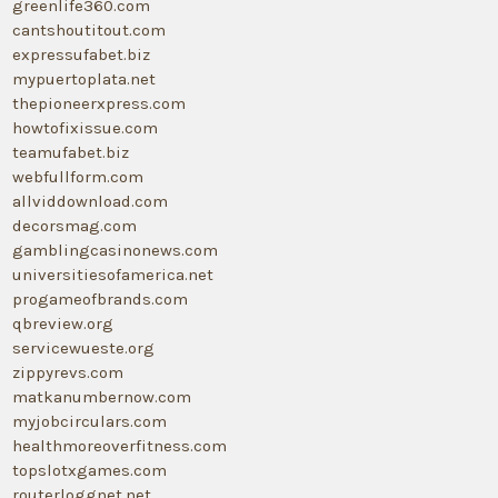
greenlife360.com
cantshoutitout.com
expressufabet.biz
mypuertoplata.net
thepioneerxpress.com
howtofixissue.com
teamufabet.biz
webfullform.com
allviddownload.com
decorsmag.com
gamblingcasinonews.com
universitiesofamerica.net
progameofbrands.com
qbreview.org
servicewueste.org
zippyrevs.com
matkanumbernow.com
myjobcirculars.com
healthmoreoverfitness.com
topslotxgames.com
routerloggnet.net