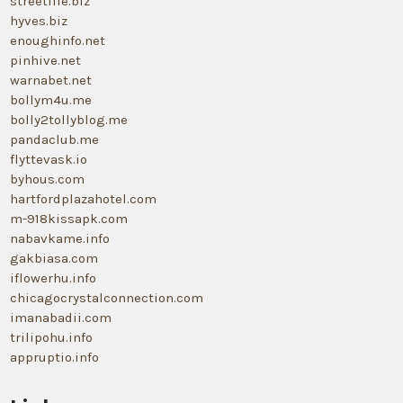
streetlife.biz
hyves.biz
enoughinfo.net
pinhive.net
warnabet.net
bollym4u.me
bolly2tollyblog.me
pandaclub.me
flyttevask.io
byhous.com
hartfordplazahotel.com
m-918kissapk.com
nabavkame.info
gakbiasa.com
iflowerhu.info
chicagocrystalconnection.com
imanabadii.com
trilipohu.info
appruptio.info