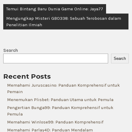
Post
Temui Bintang Baru Dunia Game Online: Jaya77
navigation
Mengungkap Misteri GBO338: Sebuah Terobosan dalam
Penelitian Ilmiah
Search
Search
Recent Posts
Memahami Juruscasino: Panduan Komprehensif untuk
Pemain
Menemukan Plisbet: Panduan Utama untuk Pemula
Pengertian Bunga99: Panduan Komprehensif untuk
Pemula
Memahami Winlose99: Panduan Komprehensif
Memahami Parlay4D: Panduan Mendalam