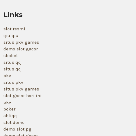
Links
slot resmi
qiu qiu
situs pkv games
demo slot gacor
sbobet
situs qq
situs qq
pkv
situs pkv
situs pkv games
slot gacor hari ini
pkv
poker
ahliqq
slot demo
demo slot pg
demo slot gacor