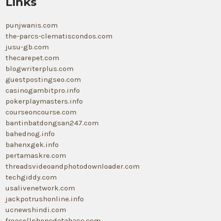
Links
punjwanis.com
the-parcs-clematiscondos.com
jusu-gb.com
thecarepet.com
blogwriterplus.com
guestpostingseo.com
casinogambitpro.info
pokerplaymasters.info
courseoncourse.com
bantinbatdongsan247.com
bahednog.info
bahenxgek.info
pertamaskre.com
threadsvideoandphotodownloader.com
techgiddy.com
usalivenetwork.com
jackpotrushonline.info
ucnewshindi.com
freecellphonedatabase.com