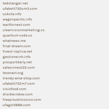
tedstanger.net
ufabett732um3.com
uskola.info
wagonpaints.info
waitfornext.com
clearvisionmarketing.co
quantum-code.co
whatnews.me
final-dream.com
finest-replica.net
gestioneinh.info
prosportdaily.net
salesinvest22.com
teseract.org
trendy-ama-shop.com
ufabett732m7.com
visiofood.com
droidwindow.com
freeprsubmission.com
ufagold666.com