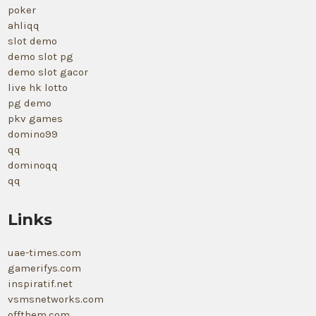
poker
ahliqq
slot demo
demo slot pg
demo slot gacor
live hk lotto
pg demo
pkv games
domino99
qq
dominoqq
qq
Links
uae-times.com
gamerifys.com
inspiratif.net
vsmsnetworks.com
offthem.com