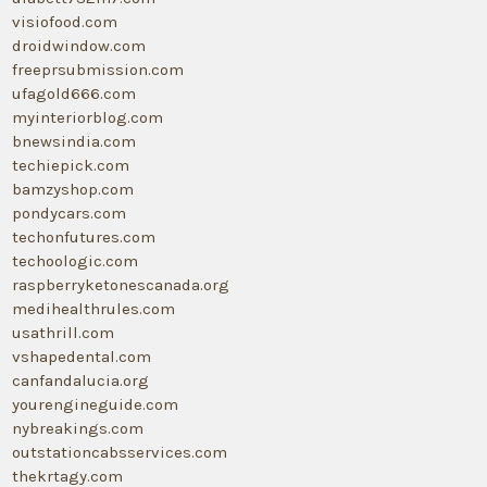
visiofood.com
droidwindow.com
freeprsubmission.com
ufagold666.com
myinteriorblog.com
bnewsindia.com
techiepick.com
bamzyshop.com
pondycars.com
techonfutures.com
techoologic.com
raspberryketonescanada.org
medihealthrules.com
usathrill.com
vshapedental.com
canfandalucia.org
yourengineguide.com
nybreakings.com
outstationcabsservices.com
thekrtagy.com