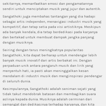
sekitarnya, memanfaatkan emosi dan pengamatannya
sendiri untuk menciptakan musik yang jujur ​​dan autentik.
Sangathoki juga membahas tantangan yang dia hadapi
sebagai artis independen, menavigasi industri musik yang
kompetitif, dan tetap setia pada visi artistiknya. Meskipun
ada banyak kendala, dia tetap berdedikasi pada karyanya
dan bertekad untuk membuat dampak jangka panjang
dengan musiknya.
Seiring dengan terus meningkatnya popularitas
Sangathoki, kita dapat berharap untuk mendengar lebih
banyak musik inovatif dari artis berbakat ini. Dengan
perpaduan unik antara pengaruh musik dan lirik yang
menyentuh hati, ia pasti akan meninggalkan kesan
mendalam di industri musik dan menginspirasi pendengar
di seluruh dunia.
Kesimpulannya, Sangathoki adalah seniman sejati yang
tidak takut mendobrak batasan dan membagikan suara
aslinya kepada dunia. Musiknya adalah cerminan dari
semangat dan dedikasinya terhadap karyanya, dan kita