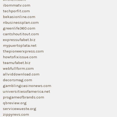
ibommatv.com
techporfit.com
bekasionline.com
nbusinessplan.com
greenlife360.com
cantshoutitout.com
expressufabet.biz
mypuertoplata.net
thepioneerxpress.com
howtofixissue.com
teamufabet.biz
webfullform.com
allviddownload.com
decorsmag.com
gamblingcasinonews.com
universitiesofamerica.net
progameofbrands.com
qbreview.org
servicewueste.org
zippyrevs.com