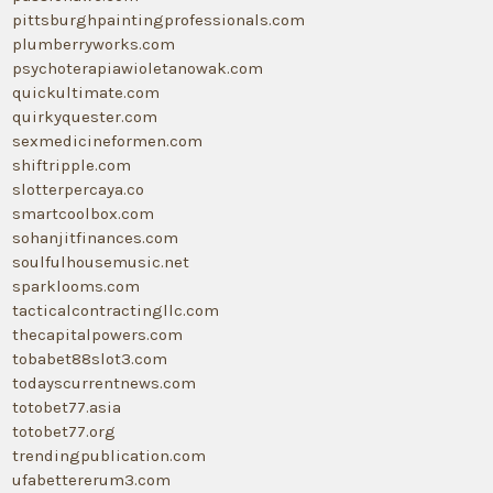
pittsburghpaintingprofessionals.com
plumberryworks.com
psychoterapiawioletanowak.com
quickultimate.com
quirkyquester.com
sexmedicineformen.com
shiftripple.com
slotterpercaya.co
smartcoolbox.com
sohanjitfinances.com
soulfulhousemusic.net
sparklooms.com
tacticalcontractingllc.com
thecapitalpowers.com
tobabet88slot3.com
todayscurrentnews.com
totobet77.asia
totobet77.org
trendingpublication.com
ufabettererum3.com