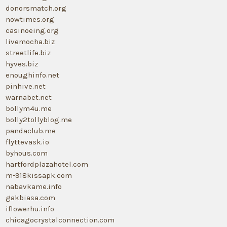
donorsmatch.org
nowtimes.org
casinoeing.org
livemocha.biz
streetlife.biz
hyves.biz
enoughinfo.net
pinhive.net
warnabet.net
bollym4u.me
bolly2tollyblog.me
pandaclub.me
flyttevask.io
byhous.com
hartfordplazahotel.com
m-918kissapk.com
nabavkame.info
gakbiasa.com
iflowerhu.info
chicagocrystalconnection.com