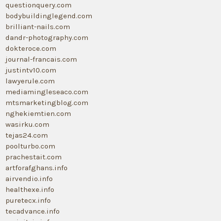
questionquery.com
bodybuildinglegend.com
brilliant-nails.com
dandr-photography.com
dokteroce.com
journal-francais.com
justintv10.com
lawyerule.com
mediamingleseaco.com
mtsmarketingblog.com
nghekiemtien.com
wasirku.com
tejas24.com
poolturbo.com
prachestait.com
artforafghans.info
airvendio.info
healthexe.info
puretecx.info
tecadvance.info