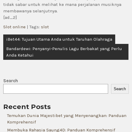
tidak sabar untuk melihat ke mana perjalanan musiknya
membawanya selanjutnya.
[ad_2]
Slot online
| Tags:
slot
Post
iBet44: Tujuan Utama Anda untuk Taruhan Olahraga
navigation
Bandardewi: Penyanyi-Penulis Lagu Berbakat yang Perlu
Anda Ketahui
Search
Search
Recent Posts
Temukan Dunia Majestibet yang Menyenangkan: Panduan
Komprehensif
Membuka Rahasia Saung4D: Panduan Komprehensif