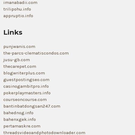
imanabadii.com
trilipohu.info
appruptio.info
Links
punjwanis.com
the-parcs-clematiscondos.com
jusu-gb.com
thecarepet.com
blogwriterplus.com
guestpostingseo.com
casinogambitpro.info
pokerplaymasters.info
courseoncourse.com
bantinbatdongsan247.com
bahednog.info
bahenxgek.info
pertamaskre.com
threadsvideoandphotodownloader.com