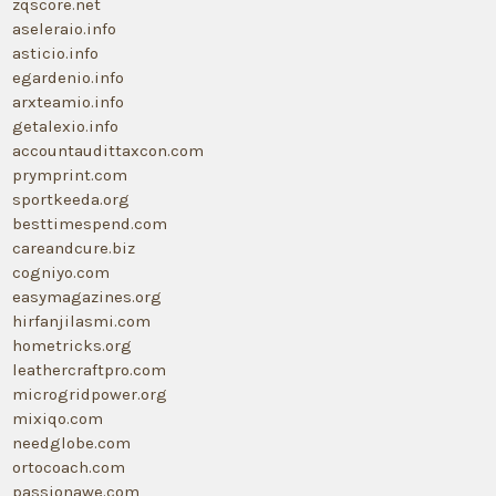
zqscore.net
aseleraio.info
asticio.info
egardenio.info
arxteamio.info
getalexio.info
accountaudittaxcon.com
prymprint.com
sportkeeda.org
besttimespend.com
careandcure.biz
cogniyo.com
easymagazines.org
hirfanjilasmi.com
hometricks.org
leathercraftpro.com
microgridpower.org
mixiqo.com
needglobe.com
ortocoach.com
passionawe.com