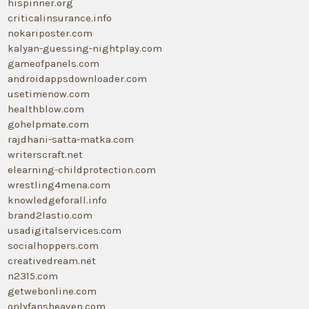
hispinner.org
criticalinsurance.info
nokariposter.com
kalyan-guessing-nightplay.com
gameofpanels.com
androidappsdownloader.com
usetimenow.com
healthblow.com
gohelpmate.com
rajdhani-satta-matka.com
writerscraft.net
elearning-childprotection.com
wrestling4mena.com
knowledgeforall.info
brand2lastio.com
usadigitalservices.com
socialhoppers.com
creativedream.net
n2315.com
getwebonline.com
onlyfansheaven.com