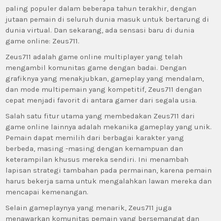
paling populer dalam beberapa tahun terakhir, dengan
jutaan pemain di seluruh dunia masuk untuk bertarung di
dunia virtual. Dan sekarang, ada sensasi baru di dunia
game online: Zeus711.
Zeus711 adalah game online multiplayer yang telah
mengambil komunitas game dengan badai. Dengan
grafiknya yang menakjubkan, gameplay yang mendalam,
dan mode multipemain yang kompetitif, Zeus711 dengan
cepat menjadi favorit di antara gamer dari segala usia.
Salah satu fitur utama yang membedakan Zeus711 dari
game online lainnya adalah mekanika gameplay yang unik.
Pemain dapat memilih dari berbagai karakter yang
berbeda, masing -masing dengan kemampuan dan
keterampilan khusus mereka sendiri. Ini menambah
lapisan strategi tambahan pada permainan, karena pemain
harus bekerja sama untuk mengalahkan lawan mereka dan
mencapai kemenangan.
Selain gameplaynya yang menarik, Zeus711 juga
menawarkan komunitas pemain yang bersemangat dan