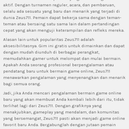
aktif. Dengan turnamen reguler, acara, dan pembaruan,
selalu ada sesuatu yang baru dan menarik yang terjadi di
dunia Zeus711. Pemain dapat bekerja sama dengan teman-
teman atau bersaing satu sama lain dalam pertandingan
cepat yang akan menguji keterampilan dan refleks mereka.
Alasan lain untuk popularitas Zeus711 adalah
aksesibilitasnya. Gim ini gratis untuk dimainkan dan dapat
dengan mudah diunduh di berbagai perangkat,
memudahkan gamer untuk melompat dan mulai bermain.
Apakah Anda seorang profesional berpengalaman atau
pendatang baru untuk bermain game online, Zeus711
menawarkan pengalaman yang menyenangkan dan menarik
bagi semua orang.
Jadi, jika Anda mencari pengalaman bermain game online
baru yang akan membuat Anda kembali lebih dari itu, tidak
terlihat lagi dari Zeus711. Dengan grafiknya yang
menakjubkan, gameplay yang mendalam, dan komunitas
yang bersemangat, Zeus711 pasti akan menjadi game online
favorit baru Anda. Bergabunglah dengan jutaan pemain