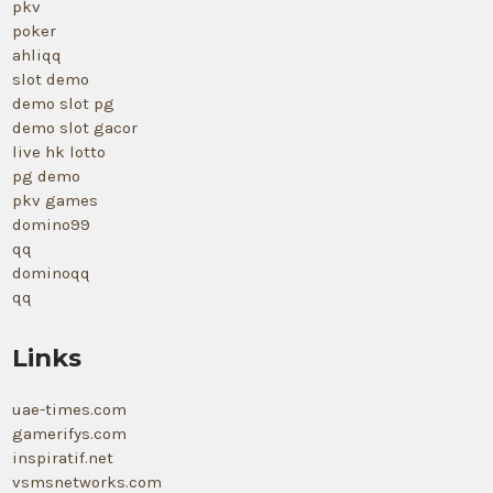
pkv
poker
ahliqq
slot demo
demo slot pg
demo slot gacor
live hk lotto
pg demo
pkv games
domino99
qq
dominoqq
qq
Links
uae-times.com
gamerifys.com
inspiratif.net
vsmsnetworks.com