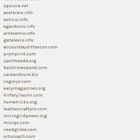
zqscore.net
aseleraio.info
asticio.info
egardenio.info
arxteamio.info
getalexio.info
accountaudittaxcon.com
prymprint.com
sportkeeda.org
besttimespend.com
careandcure.biz
cogniyo.com
easymagazines.org
hirfanjilasmi.com
hometricks.org
leathercraftpro.com
microgridpower.org
mixiqo.com
needglobe.com
ortocoach.com