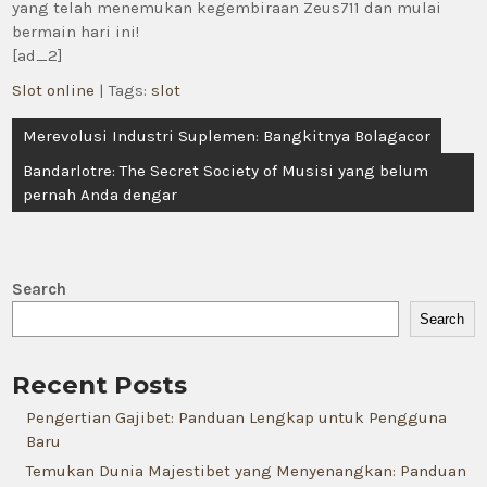
yang telah menemukan kegembiraan Zeus711 dan mulai
bermain hari ini!
[ad_2]
Slot online
| Tags:
slot
Post
Merevolusi Industri Suplemen: Bangkitnya Bolagacor
navigation
Bandarlotre: The Secret Society of Musisi yang belum
pernah Anda dengar
Search
Search
Recent Posts
Pengertian Gajibet: Panduan Lengkap untuk Pengguna
Baru
Temukan Dunia Majestibet yang Menyenangkan: Panduan