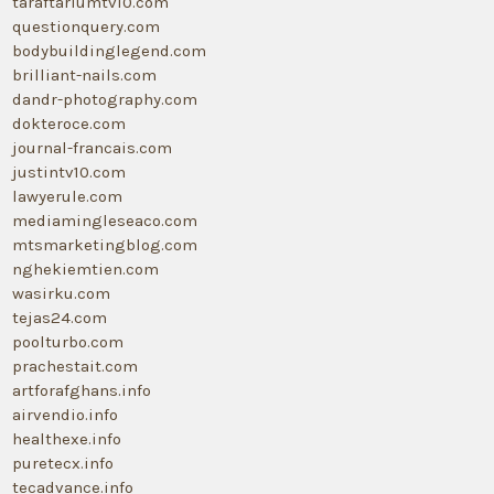
taraftariumtv10.com
questionquery.com
bodybuildinglegend.com
brilliant-nails.com
dandr-photography.com
dokteroce.com
journal-francais.com
justintv10.com
lawyerule.com
mediamingleseaco.com
mtsmarketingblog.com
nghekiemtien.com
wasirku.com
tejas24.com
poolturbo.com
prachestait.com
artforafghans.info
airvendio.info
healthexe.info
puretecx.info
tecadvance.info