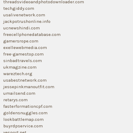
threadsvideoandphotodownloader.com
techgiddy.com
usalivenetwork.com
jackpotrushonline.info
ucnewshindi.com
freecellphonedatabase.com
gamersrope.com
exellewebmedia.com
free-gamestop.com
sinbadtravels.com
ukmagzine.com
wareztech.org
usabestnetwork.com
jessepinkmanoutfit.com
umailsend.com
retarys.com
fasterformationcpf.com
goldensnuggles.com
lookbattlemap.com
buyrdpservice.com
yesport.net