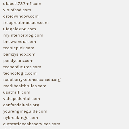
ufabett732m7.com
visiofood.com
droidwindow.com
freeprsubmission.com
ufagold666.com
myinteriorblog.com
bnewsindia.com
techiepick.com
bamzyshop.com
pondycars.com
techonfutures.com
techoologic.com
raspberryketonescanada.org
medihealthrules.com
usathrill.com
vshapedental.com
canfandalucia.org
yourengineguide.com
nybreakings.com
outstationcabsservices.com