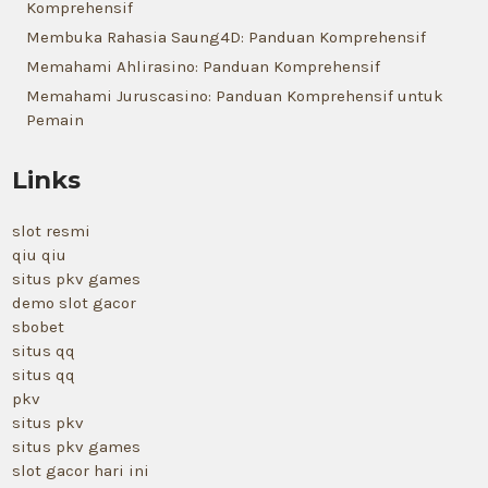
Komprehensif
Membuka Rahasia Saung4D: Panduan Komprehensif
Memahami Ahlirasino: Panduan Komprehensif
Memahami Juruscasino: Panduan Komprehensif untuk
Pemain
Links
slot resmi
qiu qiu
situs pkv games
demo slot gacor
sbobet
situs qq
situs qq
pkv
situs pkv
situs pkv games
slot gacor hari ini