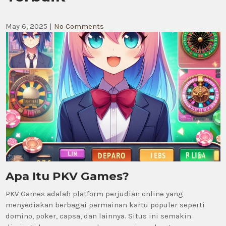
May 6, 2025
|
No Comments
Apa Itu PKV Games?
PKV Games adalah platform perjudian online yang
menyediakan berbagai permainan kartu populer seperti
domino, poker, capsa, dan lainnya. Situs ini semakin