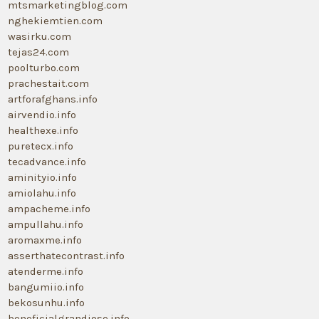
mtsmarketingblog.com
nghekiemtien.com
wasirku.com
tejas24.com
poolturbo.com
prachestait.com
artforafghans.info
airvendio.info
healthexe.info
puretecx.info
tecadvance.info
aminityio.info
amiolahu.info
ampacheme.info
ampullahu.info
aromaxme.info
asserthatecontrast.info
atenderme.info
bangumiio.info
bekosunhu.info
beneficialgrandiose.info