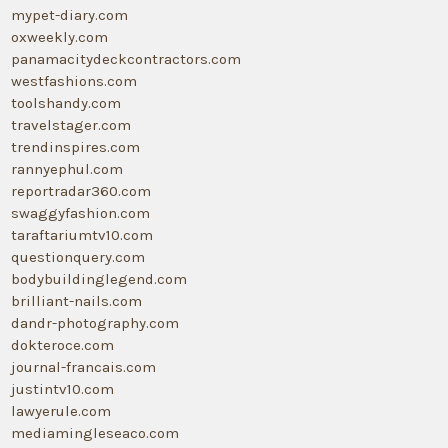
mypet-diary.com
oxweekly.com
panamacitydeckcontractors.com
westfashions.com
toolshandy.com
travelstager.com
trendinspires.com
rannyephul.com
reportradar360.com
swaggyfashion.com
taraftariumtv10.com
questionquery.com
bodybuildinglegend.com
brilliant-nails.com
dandr-photography.com
dokteroce.com
journal-francais.com
justintv10.com
lawyerule.com
mediamingleseaco.com