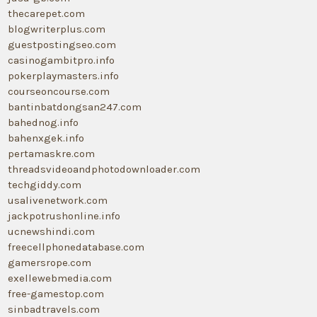
thecarepet.com
blogwriterplus.com
guestpostingseo.com
casinogambitpro.info
pokerplaymasters.info
courseoncourse.com
bantinbatdongsan247.com
bahednog.info
bahenxgek.info
pertamaskre.com
threadsvideoandphotodownloader.com
techgiddy.com
usalivenetwork.com
jackpotrushonline.info
ucnewshindi.com
freecellphonedatabase.com
gamersrope.com
exellewebmedia.com
free-gamestop.com
sinbadtravels.com