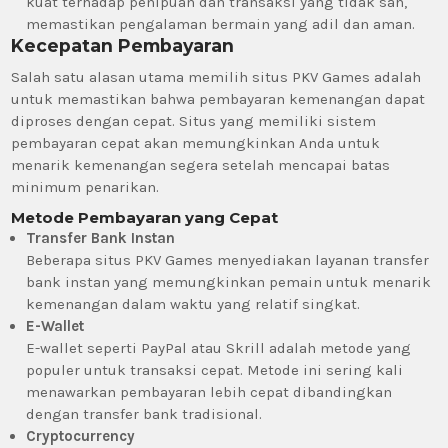
kuat terhadap penipuan dan transaksi yang tidak sah,
memastikan pengalaman bermain yang adil dan aman.
Kecepatan Pembayaran
Salah satu alasan utama memilih situs PKV Games adalah
untuk memastikan bahwa pembayaran kemenangan dapat
diproses dengan cepat. Situs yang memiliki sistem
pembayaran cepat akan memungkinkan Anda untuk
menarik kemenangan segera setelah mencapai batas
minimum penarikan.
Metode Pembayaran yang Cepat
Transfer Bank Instan
Beberapa situs PKV Games menyediakan layanan transfer
bank instan yang memungkinkan pemain untuk menarik
kemenangan dalam waktu yang relatif singkat.
E-Wallet
E-wallet seperti PayPal atau Skrill adalah metode yang
populer untuk transaksi cepat. Metode ini sering kali
menawarkan pembayaran lebih cepat dibandingkan
dengan transfer bank tradisional.
Cryptocurrency