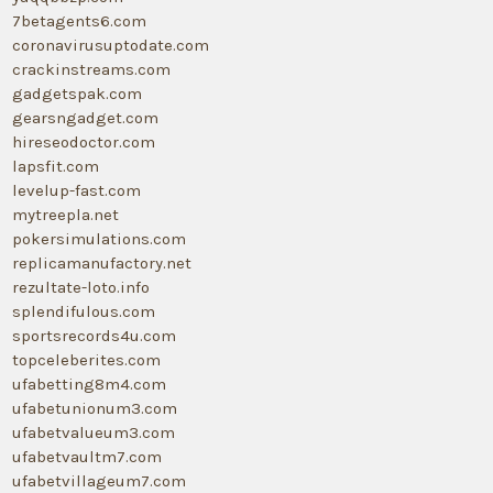
7betagents6.com
coronavirusuptodate.com
crackinstreams.com
gadgetspak.com
gearsngadget.com
hireseodoctor.com
lapsfit.com
levelup-fast.com
mytreepla.net
pokersimulations.com
replicamanufactory.net
rezultate-loto.info
splendifulous.com
sportsrecords4u.com
topceleberites.com
ufabetting8m4.com
ufabetunionum3.com
ufabetvalueum3.com
ufabetvaultm7.com
ufabetvillageum7.com