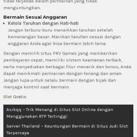
tidak terjebak dalam permainan yang tidak
menguntungkan.
Bermain Sesuai Anggaran
Kelola Taruhan dengan Hati-hati
Jangan terburu-buru menaikkan taruhan setelah
kemenangan besar. Mainkan taruhan sesuai dengan
anggaran Anda agar bisa bermain lebih lama.
Dengan memilih situs PKV Games yang memberikan
pembayaran cepat, memiliki sistem keamanan terbaik,
serta menyediakan berbagai fitur menarik dan bonus, Anda
dapat menikmati permainan dengan tenang dan aman.
Jangan lupa untuk selalu bermain dengan bijak dan
menjaga kontrol saat bermain.
Slot Gratis
Post
Asikqq – Trik Menang di Situs Slot Online dengan
navigation
Menggunakan RTP Tertinggi
Server Thailand – Keuntungan Bermain di Situs Judi Slot
Terpercaya