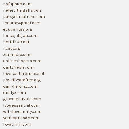
nofaphub.com
nefertitingalls.com
patsyscreations.com
income4proof.com
educaritas.org
lensajelajah.com
betflik09.net
ncaq.org
xenmicro.com
onlineshopera.com
dartyfresh.com
lewisenterprises.net
pcsoftwarefree.org
dailylinking.com
dnafyx.com
giocolenuvole.com
iyouessential.com
withloveamity.com
youlearncode.com
fxyatirim.com